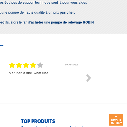
nos équipes de support technique sont là pour vous aider.
nt une pompe de haute qualité à un prix
pas cher
.
ifs, alors le fait d’
acheter
une
pompe de relevage ROBIN
..
02.07.2026
RAS
rien à signaler, très content
TOP PRODUITS
RETOUR
EN HAUT