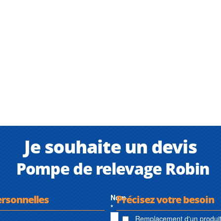
Je souhaite un devis
Pompe de relevage Robin
ersonnelles
Nom
Précisez votre besoin
*
Remplacement d'un produit 