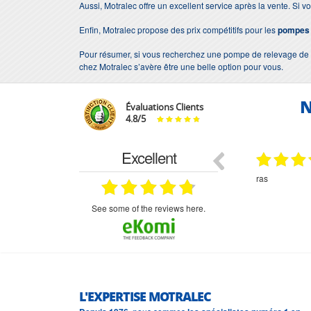
Aussi, Motralec offre un excellent service après la vente. Si
Enfin, Motralec propose des prix compétitifs pour les
pompes 
Pour résumer, si vous recherchez une pompe de relevage de haut
chez Motralec s’avère être une belle option pour vous.
N
Évaluations Clients
4.8
/
5
Excellent
29.03.2026
24.07.2026
ré un
ras
Monsieur Delha
ure votre
disponible, à l'é
evis reçu
- cherchant toujo
fectue la
matériel convena
see some of the reviews here.
é un peu
ait
L'EXPERTISE MOTRALEC