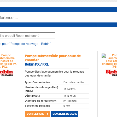
s pour "Pompe de relevage - Robin"
Pompe submersible pour eaux de
chantier
Robin PX / PXL
Pompe électrique submersible pour le relevage
des eaux de chantier
Eaux de chantier
Type d'eau relevées
Hauteur de relevage (Hmt)
10 Mètres
(max.)
15.6 m3/h
Débit (max.)
2" (50 mm)
Diamètre de refoulement
6 mm
Section de passage
VOIR LA FICHE
DEMANDE DE DEVIS