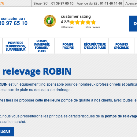
976
Siège (95) :
Agence du 92 :
Agence 
01 39 97 65 10
01 41 46 14 46
customer rating
contacter au :
39 97 65 10
D
4.8
/5
598 reviews
More reviews
POMPE
POMPE DE
IMMERGÉE,
POMPE
RÉCUPÉRATEUR
POMPES
SURPRESSION,
FORAGE /
PISCINE
D'EAU DE PLUIE
SPÉCIALES
SURPRESSEUR
PUITS
 relevage ROBIN
OBIN
est un équipement indispensable pour de nombreux professionnels et particulie
es eaux de pluie ou des eaux de drainage.
s fiers de proposer cette
meilleure
pompe de qualité à nos clients, avec toutes l
t, nous vous présenterons les principales caractéristiques de la
pompe de releva
s
sur le marché.
 LIGNE