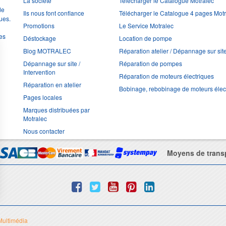
La société
Télécharger le Catalogue Motralec
de
Ils nous font confiance
Télécharger le Catalogue 4 pages Mot
ues.
Promotions
Le Service Motralec
les
Déstockage
Location de pompe
Blog MOTRALEC
Réparation atelier / Dépannage sur sit
Dépannage sur site /
Réparation de pompes
Intervention
Réparation de moteurs électriques
Réparation en atelier
Bobinage, rebobinage de moteurs élec
Pages locales
Marques distribuées par
Motralec
Nous contacter
Moyens de trans
Multimédia