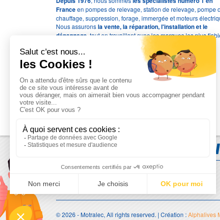
Depuis 1976
, nous sommes
les spécialistes numéro 1 en
France
en pompes de relevage, station de relevage, pompe 
chauffage, suppression, forage, immergée et moteurs électriq
Nous assurons
la vente, la réparation, l'installation et le
dépannage
, tout en travaillant avec les marques les plus fiab
du marché.
Moyens de paiement
© 2026 - Motralec, All rights reserved. | Création :
Alphalives 