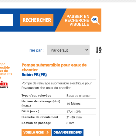
PASSER EN
RECHERCHER
RECHERCHE
VISUELLE
Trier par :
Pompe submersible pour eaux de
chantier
Robin PB (PB)
Pompe de relevage submersible électrique pour
l'évacuation des eaux de chantier
Eaux de chantier
Type d'eau relevées
Hauteur de relevage (Hmt)
10 Mètres
(max.)
17.4 m3/h
Débit (max.)
2" (50 mm)
Diamètre de refoulement
6 mm
Section de passage
VOIR LA FICHE
DEMANDE DE DEVIS