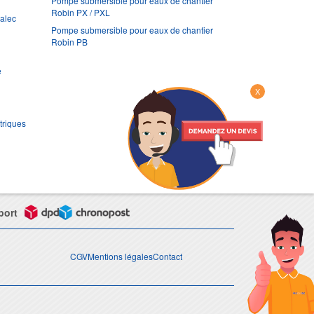
Pompe submersible pour eaux de chantier
Robin PX / PXL
ralec
Pompe submersible pour eaux de chantier
Robin PB
e
X
triques
port
CGV
Mentions légales
Contact