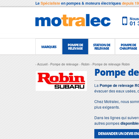
Le
Spécialiste
en pompes & moteurs électriques
depuis 1
Nous 
01 
POMPE DE
STATION DE
POMPE DE
MARQUES
RELEVAGE
RELEVAGE
CHAUFFAGE
Accueil
Pompe de relevage
Robin
Pompe de relevage Robin
Pompe de
La
Pompe de relevage R
évacuer des eaux usées, d
Chez Motralec, nous somme
plus exigeants.
Dans les lignes qui suiven
autres pompes
disponible
DEMANDER UN DEVIS EN