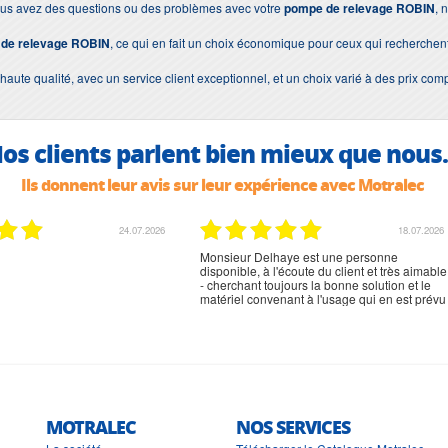
 vous avez des questions ou des problèmes avec votre
pompe de relevage ROBIN
, 
de relevage ROBIN
, ce qui en fait un choix économique pour ceux qui recherche
e qualité, avec un service client exceptionnel, et un choix varié à des prix compétit
os clients parlent bien mieux que nous.
Ils donnent leur avis sur leur expérience avec Motralec
18.07.2026
07.07.2026
ye est une personne
bien rien a dire .what else
coute du client et très aimable
urs la bonne solution et le
nt à l'usage qui en est prévu
MOTRALEC
NOS SERVICES