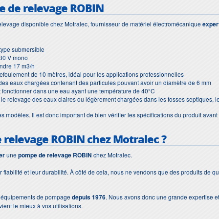
pe de relevage ROBIN
levage disponible chez Motralec, fournisseur de matériel électromécanique
exper
type submersible
230 V mono
indre 17 m3/h
efoulement de 10 mètres, idéal pour les applications professionnelles
s eaux chargées contenant des particules pouvant avoir un diamètre de 6 mm
t fonctionner dans une eau ayant une température de 40°C
le relevage des eaux claires ou légèrement chargées dans les fosses septiques, les
modèles. Il est donc important de bien vérifier les spécifications du produit avant 
 relevage ROBIN
chez Motralec ?
er
une
pompe de relevage ROBIN
chez Motralec.
iabilité et leur durabilité. À côté de cela, nous ne vendons que des produits de q
les équipements de pompage
depuis 1976
. Nous avons donc une grande expertise e
ient le mieux à vos utilisations.