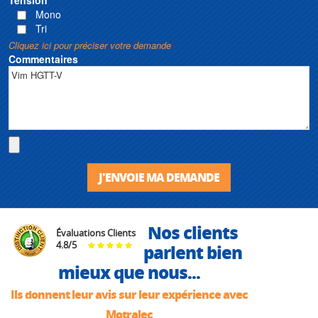
Mono
Tri
Cliquez ici pour préciser votre demande
Commentaires
J'ENVOIE MA DEMANDE
Nos clients
Évaluations Clients
4.8
/
5
parlent bien
mieux que nous...
Ils donnent leur avis sur leur expérience avec
Motralec