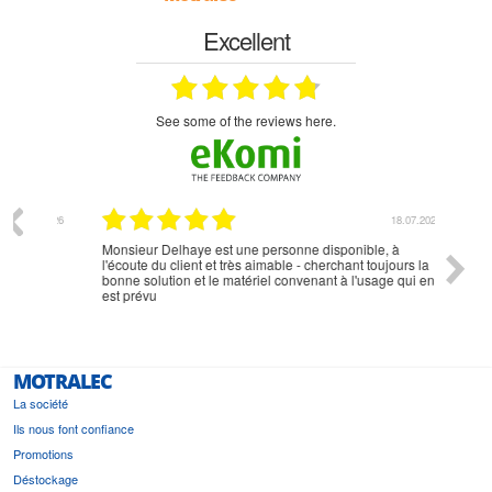
Excellent
see some of the reviews here.
07.2026
18.07.2026
Monsieur Delhaye est une personne disponible, à
bien ri
l'écoute du client et très aimable - cherchant toujours la
bonne solution et le matériel convenant à l'usage qui en
est prévu
MOTRALEC
La société
Ils nous font confiance
Promotions
Déstockage