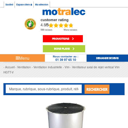
Société
Espace client
Ma sélection
customer rating
4.8
/5
598 reviews
More reviews
PROMOTIONS
BONS PLANS
Nous contacter au :
Menu
DEMANDE DE DEVIS
01 39 97 65 10
Accueil
Ventilation
Ventilation industrielle
Vim
Ventilateur axial de rejet vertical Vim
HGTT-V
RECHERCHER