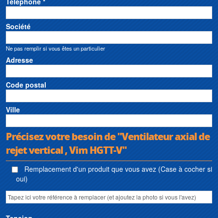
Téléphone *
souple, silencieux
• Débit : 4000 à 108000 m3/h
Société
Ne pas remplir si vous êtes un particulier
Adresse
Code postal
Ville
Précisez votre besoin de "Ventilateur axial de
rejet vertical , Vim HGTT-V"
Remplacement d'un produit que vous avez (Case à cocher si
oui)
Tension