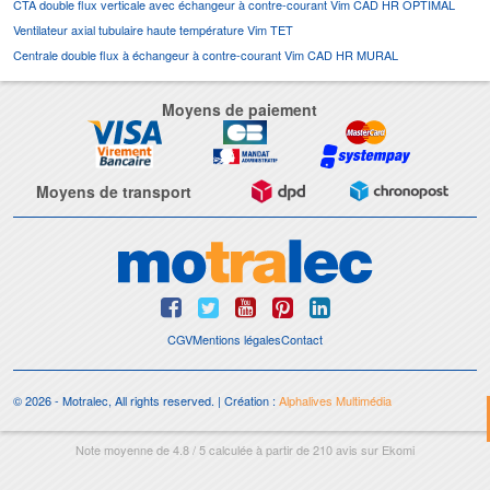
CTA double flux verticale avec échangeur à contre-courant Vim CAD HR OPTIMAL
Ventilateur axial tubulaire haute température Vim TET
Centrale double flux à échangeur à contre-courant Vim CAD HR MURAL
Moyens de paiement
Moyens de transport
CGV
Mentions légales
Contact
© 2026 - Motralec, All rights reserved. | Création :
Alphalives Multimédia
Note moyenne de
4.8
/
5
calculée à partir de
210
avis sur
Ekomi