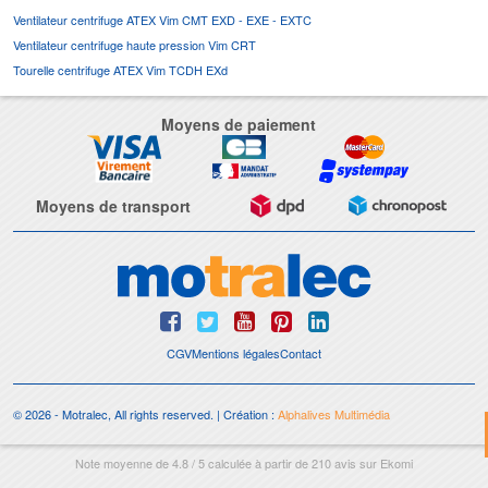
Ventilateur centrifuge ATEX Vim CMT EXD - EXE - EXTC
Ventilateur centrifuge haute pression Vim CRT
Tourelle centrifuge ATEX Vim TCDH EXd
Moyens de paiement
Moyens de transport
CGV
Mentions légales
Contact
© 2026 - Motralec, All rights reserved. | Création :
Alphalives Multimédia
Note moyenne de
4.8
/
5
calculée à partir de
210
avis sur
Ekomi