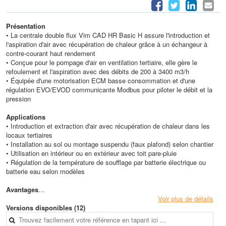
Présentation
• La centrale double flux Vim CAD HR Basic H assure l'introduction et
l'aspiration d'air avec récupération de chaleur grâce à un échangeur à
contre-courant haut rendement
• Conçue pour le pompage d'air en ventilation tertiaire, elle gère le
refoulement et l'aspiration avec des débits de 200 à 3400 m3/h
• Équipée d'une motorisation ECM basse consommation et d'une
régulation EVO/EVOD communicante Modbus pour piloter le débit et la
pression
Applications
• Introduction et extraction d'air avec récupération de chaleur dans les
locaux tertiaires
• Installation au sol ou montage suspendu (faux plafond) selon chantier
• Utilisation en intérieur ou en extérieur avec toit pare-pluie
• Régulation de la température de soufflage par batterie électrique ou
batterie eau selon modèles
Avantages
• Échangeur à contre-courant haut rendement, efficacité jusqu'à 90 %
Voir plus de détails
pour une récupération optimale de chaleur
Versions disponibles (12)
• Motorisation ECM basse consommation réduisant la puissance
absorbée et le SFP