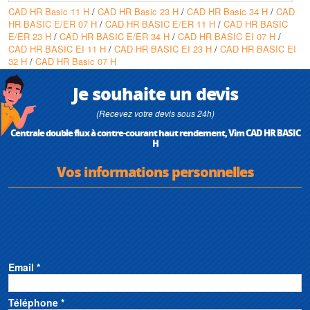
CAD HR Basic 11 H
/
CAD HR Basic 23 H
/
CAD HR Basic 34 H
/
CAD
• Construction double peau 25 mm avec isolation polyuréthane pour
HR BASIC E/ER 07 H
/
CAD HR BASIC E/ER 11 H
/
CAD HR BASIC
faible déperdition et classement feu
E/ER 23 H
/
CAD HR BASIC E/ER 34 H
/
CAD HR BASIC EI 07 H
/
• Régulation EVO/EVOD communicante prête Modbus et commande
CAD HR BASIC EI 11 H
/
CAD HR BASIC EI 23 H
/
CAD HR BASIC EI
déportée jusqu'à 100 m
32 H
/
CAD HR Basic 07 H
Conception
• Structure autoportante en profilé d'aluminium extrudé et panneaux acier
Je souhaite un devis
zingué, angles arrondis
• Double peau 25 mm, isolation mousse polyuréthane 42 kg/m3 - 0,0246
(Recevez votre devis sous 24h)
W/mK, classement feu B-53 d0
Centrale double flux à contre-courant haut rendement, Vim CAD HR BASIC
• Construction horizontale avec raccordement en ligne et piquages
H
circulaires configurables sur site
• Accès latéral aux filtres, échangeur, batterie et ventilateur ; purge Ø1/2'
Vos informations personnelles
pour évacuation des condensats
Caractéristiques techniques
• Efficacité échangeur : jusqu'à 90 %
• Isolation : double peau 25 mm, mousse polyuréthane 42 kg/m3 -
0,0246 W/mK
• Motorisation : moteur ECM 230V 50/60Hz, pilotage 0-10V, protection
thermique électronique
Email *
• Classe d'étanchéité : IP44 (07) / IP54 (11-23-34) selon modèle
• Filtres : extraction G4, introduction F7
• Puissance électrique exemples : CAD HR BASIC E/ER 07 H : 0,290
Téléphone *