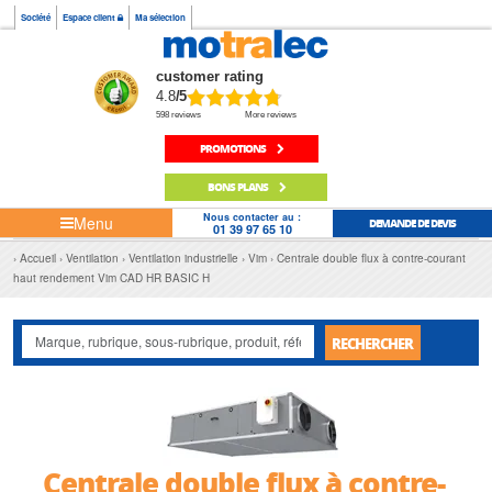
Société
Espace client
Ma sélection
customer rating
4.8
/5
598 reviews
More reviews
PROMOTIONS
BONS PLANS
Nous contacter au :
Menu
DEMANDE DE DEVIS
01 39 97 65 10
Accueil
Ventilation
Ventilation industrielle
Vim
Centrale double flux à contre-courant
haut rendement Vim CAD HR BASIC H
RECHERCHER
Centrale double flux à contre-