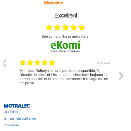
Motralec
Excellent
see some of the reviews here.
07.2026
18.07.2026
Monsieur Delhaye est une personne disponible, à
bien ri
l'écoute du client et très aimable - cherchant toujours la
bonne solution et le matériel convenant à l'usage qui en
est prévu
MOTRALEC
La société
Ils nous font confiance
Promotions