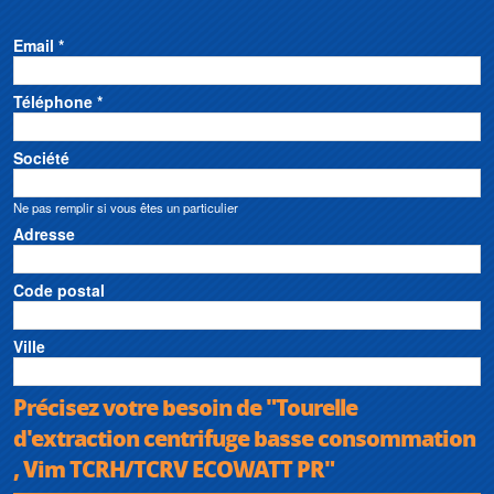
• Conformité réglementaire : ErP 2018
• Gamme de débits : jusqu'à 1 200 m3/h
Email *
Téléphone *
Société
Ne pas remplir si vous êtes un particulier
Adresse
Code postal
Ville
Précisez votre besoin de "Tourelle
d'extraction centrifuge basse consommation
, Vim TCRH/TCRV ECOWATT PR"