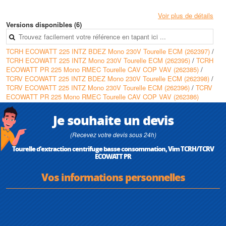
Avantages
Voir plus de détails
• Rendement aéraulique élevé grâce à la turbine à réaction et au pavillon
Versions disponibles (6)
d'aspiration optimisé
• Consommation électrique réduite grâce au moteur ECM variable à haut
TCRH ECOWATT 225 INTZ BDEZ Mono 230V Tourelle ECM (262397)
/
rendement
TCRH ECOWATT 225 INTZ Mono 230V Tourelle ECM (262395)
/
TCRH
• Pilotage avancé en pression constante, débit constant ou débit variable
ECOWATT PR 225 Mono RMEC Tourelle CAV COP VAV (262385)
/
sur les versions ECOWATT PR
TCRV ECOWATT 225 INTZ BDEZ Mono 230V Tourelle ECM (262398)
/
TCRV ECOWATT 225 INTZ Mono 230V Tourelle ECM (262396)
/
TCRV
Conception
ECOWATT PR 225 Mono RMEC Tourelle CAV COP VAV (262386)
• Turbine à réaction haute performance en acier galvanisé Z275 montée
en accouplement direct sur l'arbre moteur
• Pavillon d'aspiration optimisé pour limiter les pertes de charge et
Je souhaite un devis
améliorer le rendement
• Structure en acier galvanisé Z275 comprenant platine, bras et support
(Recevez votre devis sous 24h)
moteur avec 4 pattes de levage
Tourelle d'extraction centrifuge basse consommation, Vim TCRH/TCRV
ECOWATT PR
Caractéristiques techniques
• Type de produit : tourelle d'extraction centrifuge de toiture
Vos informations personnelles
• Motorisation : moteur ECM monophasé 230 V 50 Hz
• Indice de protection moteur : IP 44
• Puissance absorbée : 0,2 kW
• Intensité maximale : 1,2 A à 230 V
• Fonctions de régulation ECOWATT PR : COP (pression constante),
CAV (débit constant), VAV (débit variable)