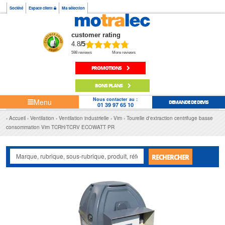
Société
Espace client
Ma sélection
customer rating
4.8
/5
598 reviews
More reviews
PROMOTIONS
BONS PLANS
Nous contacter au :
Menu
DEMANDE DE DEVIS
01 39 97 65 10
Accueil
Ventilation
Ventilation industrielle
Vim
Tourelle d'extraction centrifuge basse
consommation Vim TCRH/TCRV ECOWATT PR
RECHERCHER