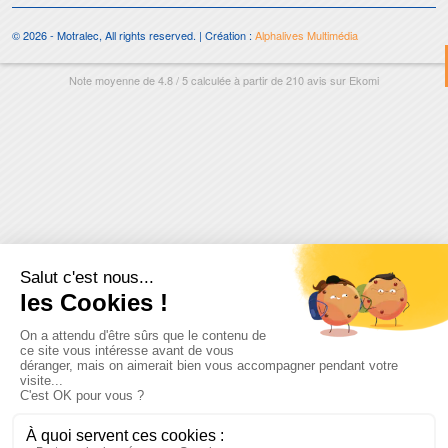
© 2026 - Motralec, All rights reserved. | Création :
Alphalives Multimédia
Note moyenne de
4.8
/
5
calculée à partir de
210
avis sur
Ekomi