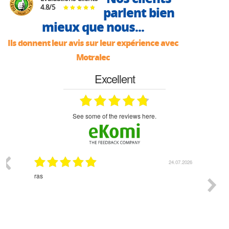
4.8
/
5
parlent bien
mieux que nous...
Ils donnent leur avis sur leur expérience avec
Motralec
Excellent
see some of the reviews here.
03.2026
24.07.2026
n
ras
Monsie
 géré
l'écout
le
bonne 
i a été
est pr