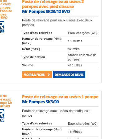
Poste de relevage eaux usées 2
pompes avec pied d'assise
Mr Pompes SK23/12 EVO
Poste de relevage pour eaux usées avec deux
pompes
Eaux chargées (WC)
Type d'eau relevées
Hauteur de relevage (Hmt)
13 Mètres
(max.)
32 m3/h
Débit (max.)
Station collective (2
Type de station
pompes)
410 Litres
Volume
VOIR LA FICHE
DEMANDE DE DEVIS
Poste de relevage eaux usées 1 pompe
Mr Pompes SK3/09
Poste de relevage eaux usées domestiques 1
pompe
Eaux chargées (WC)
Type d'eau relevées
Hauteur de relevage (Hmt)
15 Mètres
(max.)