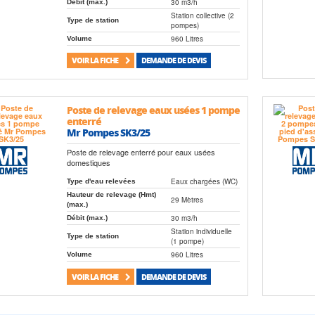
30 m3/h
Débit (max.)
Station collective (2
Type de station
pompes)
960 Litres
Volume
VOIR LA FICHE
DEMANDE DE DEVIS
Poste de relevage eaux usées 1 pompe
enterré
Mr Pompes SK3/25
Poste de relevage enterré pour eaux usées
domestiques
Eaux chargées (WC)
Type d'eau relevées
Hauteur de relevage (Hmt)
29 Mètres
(max.)
30 m3/h
Débit (max.)
Station individuelle
Type de station
(1 pompe)
960 Litres
Volume
VOIR LA FICHE
DEMANDE DE DEVIS