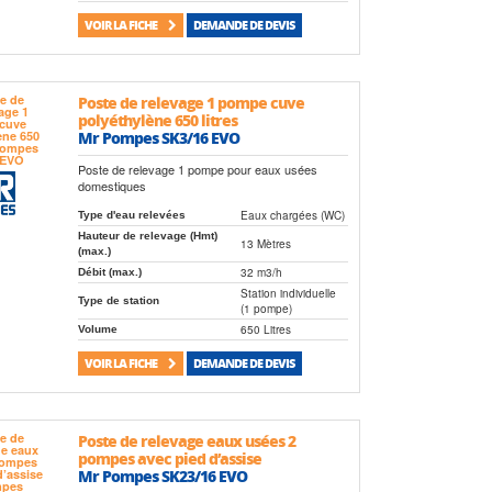
VOIR LA FICHE
DEMANDE DE DEVIS
Poste de relevage 1 pompe cuve
polyéthylène 650 litres
Mr Pompes SK3/16 EVO
Poste de relevage 1 pompe pour eaux usées
domestiques
Eaux chargées (WC)
Type d'eau relevées
Hauteur de relevage (Hmt)
13 Mètres
(max.)
32 m3/h
Débit (max.)
Station individuelle
Type de station
(1 pompe)
650 Litres
Volume
VOIR LA FICHE
DEMANDE DE DEVIS
Poste de relevage eaux usées 2
pompes avec pied d’assise
Mr Pompes SK23/16 EVO