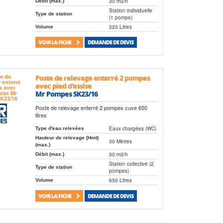
30 m3/h
Débit (max.)
Station individuelle
Type de station
(1 pompe)
320 Litres
Volume
VOIR LA FICHE
DEMANDE DE DEVIS
Poste de relevage enterré 2 pompes
avec pied d'assise
Mr Pompes SK23/16
Poste de relevage enterré 2 pompes cuve 650
litres
Eaux chargées (WC)
Type d'eau relevées
Hauteur de relevage (Hmt)
30 Mètres
(max.)
30 m3/h
Débit (max.)
Station collective (2
Type de station
pompes)
650 Litres
Volume
VOIR LA FICHE
DEMANDE DE DEVIS