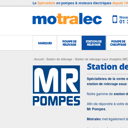
Le
Spécialiste
en pompes & moteurs électriques
depuis 1
Nous 
01 
POMPE DE
STATION DE
POMPE DE
MARQUES
RELEVAGE
RELEVAGE
CHAUFFAGE
Accueil
Station de relevage
Station de relevage eaux chargées (WC
Station d
Spécialistes de la vente 
station de relevage eau
Notre gamme de
station 
Afin de répondre à votre 
Mr Pompes
.
Motralec
met également à 