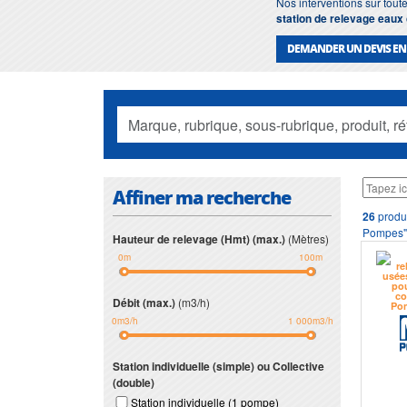
Nos interventions sur toute
station de relevage eau
DEMANDER UN DEVIS EN
Affiner ma recherche
26
produi
Pompes"
Hauteur de relevage (Hmt) (max.)
(Mètres)
0m
100m
Débit (max.)
(m3/h)
0m3/h
1 000m3/h
Station individuelle (simple) ou Collective
(double)
Station individuelle (1 pompe)