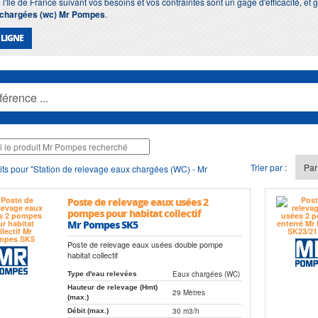
 l'Ile de France suivant vos besoins et vos contraintes sont un gage d'efficacité, et
x chargées (wc) Mr Pompes
.
 LIGNE
Trier par :
ts pour "Station de relevage eaux chargées (WC) - Mr
Poste de relevage eaux usées 2
pompes pour habitat collectif
Mr Pompes SK5
Poste de relevage eaux usées double pompe
habitat collectif
Eaux chargées (WC)
Type d'eau relevées
Hauteur de relevage (Hmt)
29 Mètres
(max.)
30 m3/h
Débit (max.)