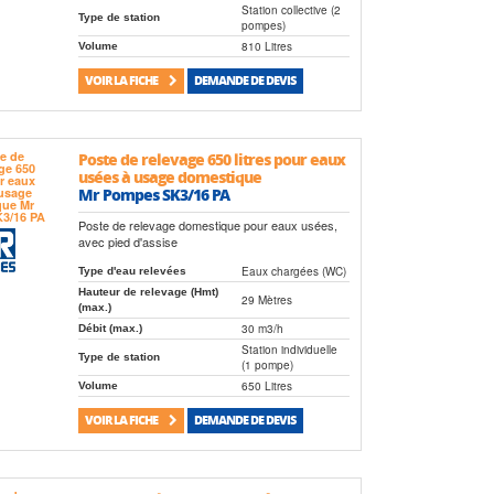
Station collective (2
Type de station
pompes)
810 Litres
Volume
VOIR LA FICHE
DEMANDE DE DEVIS
Poste de relevage 650 litres pour eaux
usées à usage domestique
Mr Pompes SK3/16 PA
Poste de relevage domestique pour eaux usées,
avec pied d'assise
Eaux chargées (WC)
Type d'eau relevées
Hauteur de relevage (Hmt)
29 Mètres
(max.)
30 m3/h
Débit (max.)
Station individuelle
Type de station
(1 pompe)
650 Litres
Volume
VOIR LA FICHE
DEMANDE DE DEVIS