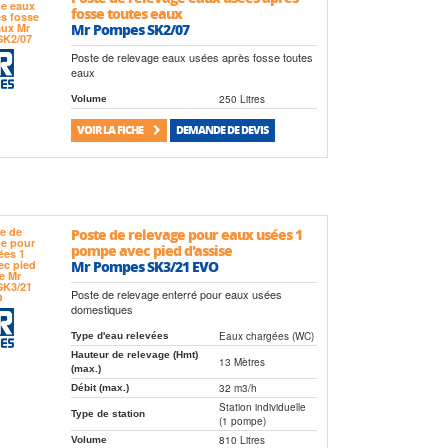
fosse toutes eaux
Mr Pompes SK2/07
Poste de relevage eaux usées après fosse toutes
eaux
250 Litres
Volume
VOIR LA FICHE
DEMANDE DE DEVIS
Poste de relevage pour eaux usées 1
pompe avec pied d'assise
Mr Pompes SK3/21 EVO
Poste de relevage enterré pour eaux usées
domestiques
Eaux chargées (WC)
Type d'eau relevées
Hauteur de relevage (Hmt)
13 Mètres
(max.)
32 m3/h
Débit (max.)
Station individuelle
Type de station
(1 pompe)
810 Litres
Volume