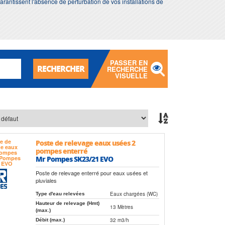
 garantissent l'absence de perturbation de vos installations de
PASSER EN
RECHERCHER
RECHERCHE
VISUELLE
Poste de relevage eaux usées 2
pompes enterré
Mr Pompes SK23/21 EVO
Poste de relevage enterré pour eaux usées et
pluviales
Eaux chargées (WC)
Type d'eau relevées
Hauteur de relevage (Hmt)
13 Mètres
(max.)
32 m3/h
Débit (max.)