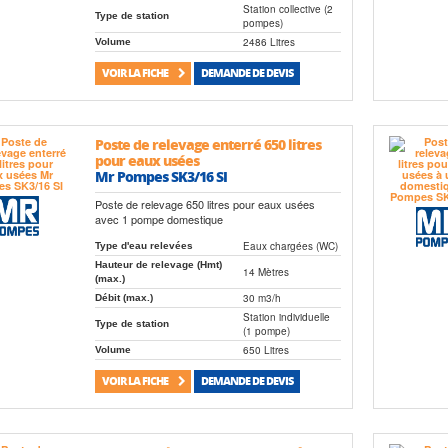
Station collective (2
Type de station
pompes)
2486 Litres
Volume
VOIR LA FICHE
DEMANDE DE DEVIS
Poste de relevage enterré 650 litres
pour eaux usées
Mr Pompes SK3/16 SI
Poste de relevage 650 litres pour eaux usées
avec 1 pompe domestique
Eaux chargées (WC)
Type d'eau relevées
Hauteur de relevage (Hmt)
14 Mètres
(max.)
30 m3/h
Débit (max.)
Station individuelle
Type de station
(1 pompe)
650 Litres
Volume
VOIR LA FICHE
DEMANDE DE DEVIS