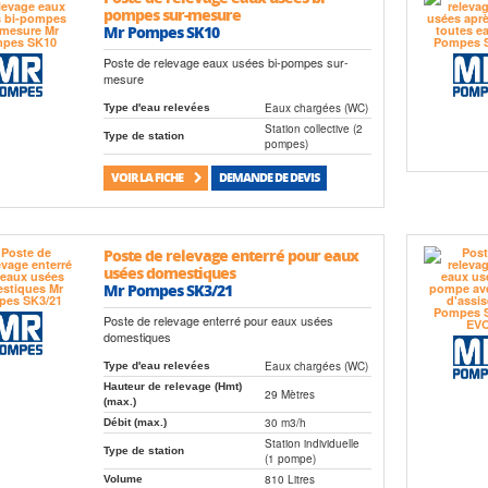
pompes sur-mesure
Mr Pompes SK10
Poste de relevage eaux usées bi-pompes sur-
mesure
Eaux chargées (WC)
Type d'eau relevées
Station collective (2
Type de station
pompes)
VOIR LA FICHE
DEMANDE DE DEVIS
Poste de relevage enterré pour eaux
usées domestiques
Mr Pompes SK3/21
Poste de relevage enterré pour eaux usées
domestiques
Eaux chargées (WC)
Type d'eau relevées
Hauteur de relevage (Hmt)
29 Mètres
(max.)
30 m3/h
Débit (max.)
Station individuelle
Type de station
(1 pompe)
810 Litres
Volume