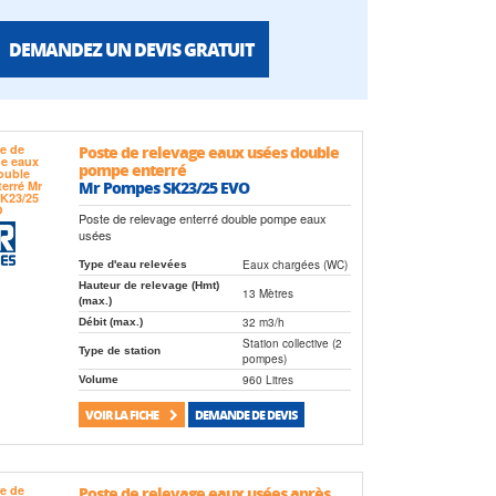
DEMANDEZ UN DEVIS GRATUIT
Poste de relevage eaux usées double
pompe enterré
Mr Pompes SK23/25 EVO
Poste de relevage enterré double pompe eaux
usées
Eaux chargées (WC)
Type d'eau relevées
Hauteur de relevage (Hmt)
13 Mètres
(max.)
32 m3/h
Débit (max.)
Station collective (2
Type de station
pompes)
960 Litres
Volume
VOIR LA FICHE
DEMANDE DE DEVIS
Poste de relevage eaux usées après