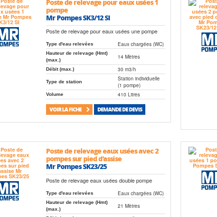
Poste de relevage pour eaux usées 1
pompe
Mr Pompes SK3/12 SI
Poste de relevage pour eaux usées une pompe
Eaux chargées (WC)
Type d'eau relevées
Hauteur de relevage (Hmt)
14 Mètres
(max.)
30 m3/h
Débit (max.)
Station individuelle
Type de station
(1 pompe)
410 Litres
Volume
VOIR LA FICHE
DEMANDE DE DEVIS
Poste de relevage eaux usées avec 2
pompes sur pied d'assise
Mr Pompes SK23/25
Poste de relevage eaux usées double pompe
Eaux chargées (WC)
Type d'eau relevées
Hauteur de relevage (Hmt)
21 Mètres
(max.)