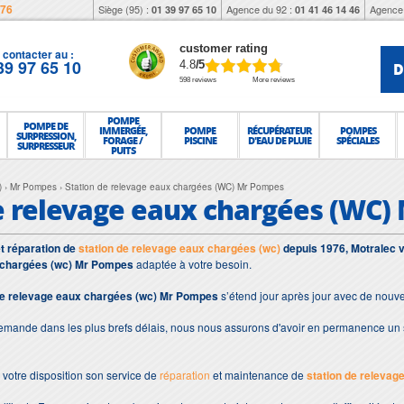
976
Siège (95) :
Agence du 92 :
Agence 
01 39 97 65 10
01 41 46 14 46
customer rating
contacter au :
39 97 65 10
D
4.8
/5
598 reviews
More reviews
POMPE
POMPE DE
IMMERGÉE,
POMPE
RÉCUPÉRATEUR
POMPES
SURPRESSION,
FORAGE /
PISCINE
D'EAU DE PLUIE
SPÉCIALES
SURPRESSEUR
PUITS
)
Mr Pompes
Station de relevage eaux chargées (WC) Mr Pompes
e relevage eaux chargées (WC
et réparation de
station de relevage eaux chargées (wc)
depuis 1976, Motralec v
x chargées (wc) Mr Pompes
adaptée à votre besoin.
de relevage eaux chargées (wc) Mr Pompes
s’étend jour après jour avec de nouve
demande dans les plus brefs délais, nous nous assurons d'avoir en permanence un 
votre disposition son service de
réparation
et maintenance de
station de relevag