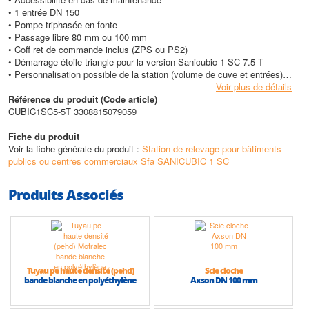
• 1 entrée DN 150
• Pompe triphasée en fonte
• Passage libre 80 mm ou 100 mm
• Coff ret de commande inclus (ZPS ou PS2)
• Démarrage étoile triangle pour la version Sanicubic 1 SC 7.5 T
• Personnalisation possible de la station (volume de cuve et entrées)
pour une installation sur-mesure de la station
Voir plus de détails
Référence du produit (Code article)
Caractéristiques techniques
CUBIC1SC5-5T 3308815079059
• Type de roue/couteaux : Roue monocanale
• Température max. admissible du liquide pompé (5 min) : +55°C
Fiche du produit
• Diamètre de refoulement conseillé : 100 mm
Voir la fiche générale du produit :
Station de relevage pour bâtiments
• Tension (V) : 400v
publics ou centres commerciaux Sfa SANICUBIC 1 SC
• Fréquence (Hz) : 50-60
• Indice de protection : IP68
Produits Associés
• Type de commande : Coffret Sfa ZPS 1 / Coffret système PS2
• Diamètre des entrées : 150 mm
• Poids (accessoires inclus) : Entre 210 et 240 kg (selon modèle)
• Dimensions l x p x h (mm) : 564 x 540 x 579
• Volume de la cuve : 480 litres
• Hauteur max (HMT) : 22 m
Tuyau pe haute densité (pehd)
Scie cloche
• Débit max : 165 m3/h
bande blanche en polyéthylène
Axson DN 100 mm