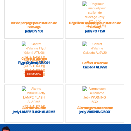
Kit de perçage pour station de
Dégrilleur manuel pour station de
relevage
relevage
Jetly DN 100
Jetly PO / 150
Coffret d'alarme
Flygt (Xylem) ATU001
Coffret d'alarme
Calpeda AL9V20
PROMOTION
Alarme visuelle
Alarme gsm autonome
Jetly LAMPE FLASH ALARME
Jetly WARNING BOX