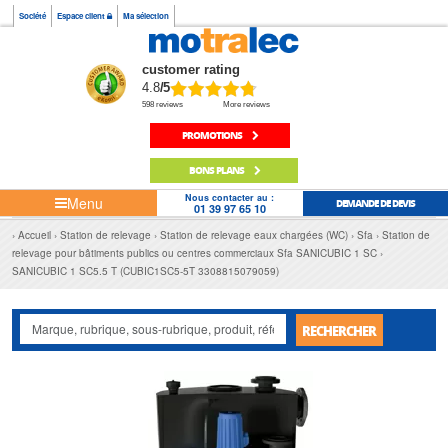
Société
Espace client
Ma sélection
customer rating
4.8
/5
598 reviews
More reviews
PROMOTIONS
BONS PLANS
Nous contacter au :
Menu
DEMANDE DE DEVIS
01 39 97 65 10
Accueil
Station de relevage
Station de relevage eaux chargées (WC)
Sfa
Station de
relevage pour bâtiments publics ou centres commerciaux Sfa SANICUBIC 1 SC
SANICUBIC 1 SC5.5 T (CUBIC1SC5-5T 3308815079059)
RECHERCHER