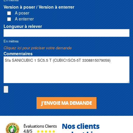
Version à poser / Version à enterrer
A poser
A enterrer
Longueur à relever
En mètres
Cliquez ici pour préciser votre demande
Commentaires
J'ENVOIE MA DEMANDE
Nos clients
Évaluations Clients
4.8
/
5