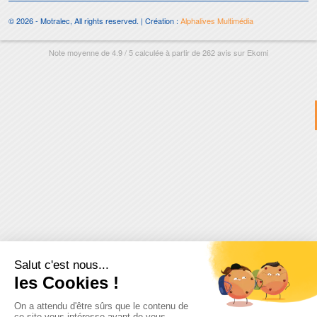
© 2026 - Motralec, All rights reserved. | Création :
Alphalives Multimédia
Note moyenne de
4.9
/
5
calculée à partir de
262
avis sur
Ekomi