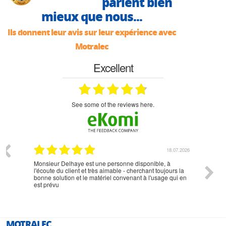
parlent bien
mieux que nous...
Ils donnent leur avis sur leur expérience avec
Motralec
Excellent
see some of the reviews here.
07.2026
18.07.2026
Monsieur Delhaye est une personne disponible, à
bien ri
l'écoute du client et très aimable - cherchant toujours la
bonne solution et le matériel convenant à l'usage qui en
est prévu
MOTRALEC