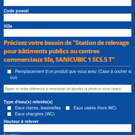
Code postal
Ville
Précisez votre besoin de "Station de relevage
pour bâtiments publics ou centres
commerciaux Sfa, SANICUBIC 1 SC5.5 T"
Remplacement d'un produit que vous avez (Case à cocher si
oui)
Type d'eau(x) relevée(s)
Eaux claires, lessivielles
Eaux usées (hors WC)
Eaux chargées (WC)
Hauteur à relever
En mètres