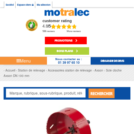
Société
Espace client
Ma sélection
customer rating
4.8
/5
598 reviews
More reviews
PROMOTIONS
BONS PLANS
Nous contacter au :
Menu
DEMANDE DE DEVIS
01 39 97 65 10
Accueil
Station de relevage
Accessoires station de relevage
Axson
Scie cloche
Axson DN 100 mm
RECHERCHER