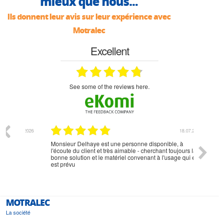
mieux que nous...
Ils donnent leur avis sur leur expérience avec
Motralec
Excellent
see some of the reviews here.
07.2026
18.07.2026
Monsieur Delhaye est une personne disponible, à
bien ri
l'écoute du client et très aimable - cherchant toujours la
bonne solution et le matériel convenant à l'usage qui en
est prévu
MOTRALEC
La société