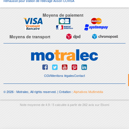
Réhausse pour station de relevage Axson CORSA
Moyens de paiement
Moyens de transport
CGV
Mentions légales
Contact
© 2026 - Motralec, All rights reserved. | Création :
Alphalives Multimédia
Note moyenne de
4.9
/
5
calculée à partir de
262
avis sur
Ekomi