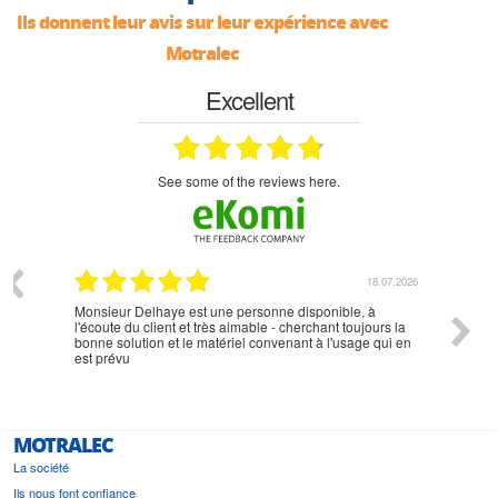
Ils donnent leur avis sur leur expérience avec
Motralec
Excellent
see some of the reviews here.
07.2026
18.07.2026
Monsieur Delhaye est une personne disponible, à
bien ri
l'écoute du client et très aimable - cherchant toujours la
bonne solution et le matériel convenant à l'usage qui en
est prévu
MOTRALEC
La société
Ils nous font confiance