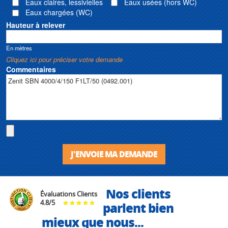
Eaux claires, lessivielles
Eaux usées (hors WC)
Eaux chargées (WC)
Hauteur à relever
En mètres
Cliquez ici pour préciser votre demande
Commentaires
J'ENVOIE MA DEMANDE
Nos clients
Évaluations Clients
4.8
/
5
parlent bien
mieux que nous...