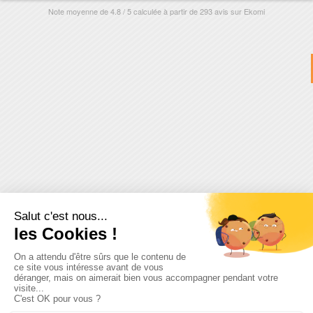
Note moyenne de
4.8
/
5
calculée à partir de
293
avis sur
Ekomi