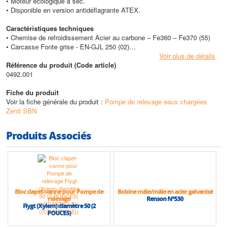
• Moteur écologique à sec.
• Disponible en version antidéflagrante ATEX.
Caractéristiques techniques
• Chemise de refroidissement Acier au carbone – Fe360 – Fe370 (55)
• Carcasse Fonte grise - EN-GJL 250 (02)
• Matériau roue Fonte EN-GJL -250 (01-GH)
Voir plus de détails
• Visserie Acier inoxydable - Classe A2-70 (42)
Référence du produit (Code article)
• Arbre Acier inoxydable - AISI 420 (23)
0492.001
• Garniture standard Caoutchouc - NBR (77)
• Kit garnitures mécaniques standard Deux garnitures mécaniques en
Fiche du produit
carbure de silicium (SiC)
Voir la fiche générale du produit :
Pompe de relevage eaux chargées
• Matériau système dilacérateur Non applicable (99-NA)
Zenit SBN
Performances
Produits Associés
• Hauteur max (HMT) : 53,9 m
• Débit max : 1358 m3/h
Bloc clapet-vanne pour Pompe de
Bobine mâle/mâle en acier galvanisé
relevage
Renson N°530
Flygt (Xylem) diamètre 50 (2
POUCES)