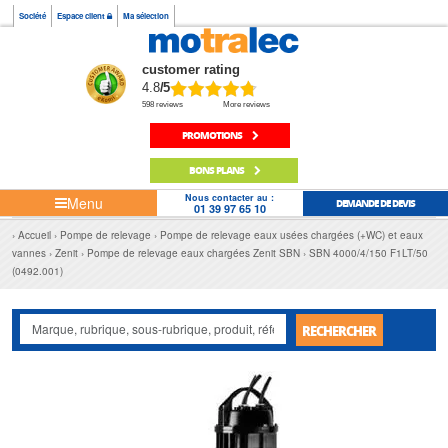
Société
Espace client
Ma sélection
customer rating
4.8
/5
598 reviews
More reviews
PROMOTIONS
BONS PLANS
Nous contacter au :
Menu
DEMANDE DE DEVIS
01 39 97 65 10
Accueil
Pompe de relevage
Pompe de relevage eaux usées chargées (+WC) et eaux
vannes
Zenit
Pompe de relevage eaux chargées Zenit SBN
SBN 4000/4/150 F1LT/50
(0492.001)
RECHERCHER