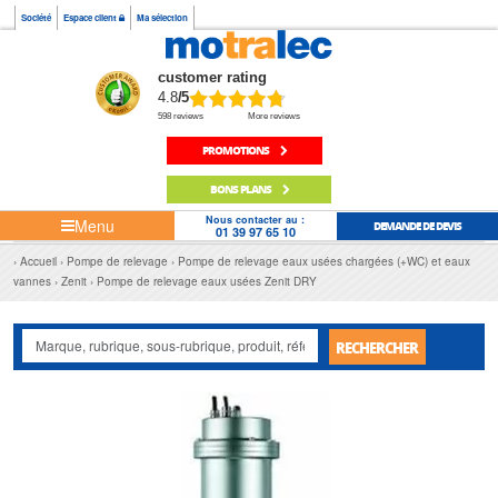
Société
Espace client
Ma sélection
customer rating
4.8
/5
598 reviews
More reviews
PROMOTIONS
BONS PLANS
Nous contacter au :
Menu
DEMANDE DE DEVIS
01 39 97 65 10
Accueil
Pompe de relevage
Pompe de relevage eaux usées chargées (+WC) et eaux
vannes
Zenit
Pompe de relevage eaux usées Zenit DRY
RECHERCHER