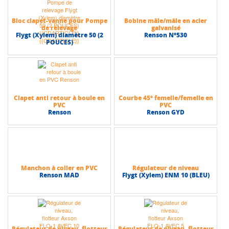
Bloc clapet-vanne pour Pompe
Bobine mâle/mâle en acier
de relevage
galvanisé
Flygt (Xylem) diamètre 50 (2
Renson N°530
POUCES)
Clapet anti retour à boule en
Courbe 45° femelle/femelle en
PVC
PVC
Renson
Renson GYD
Manchon à coller en PVC
Régulateur de niveau
Renson MAD
Flygt (Xylem) ENM 10 (BLEU)
Régulateur de niveau, flotteur
Régulateur de niveau, flotteur