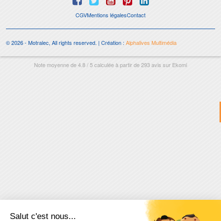
CGV
Mentions légales
Contact
© 2026 - Motralec, All rights reserved. | Création :
Alphalives Multimédia
Note moyenne de
4.8
/
5
calculée à partir de
293
avis sur
Ekomi