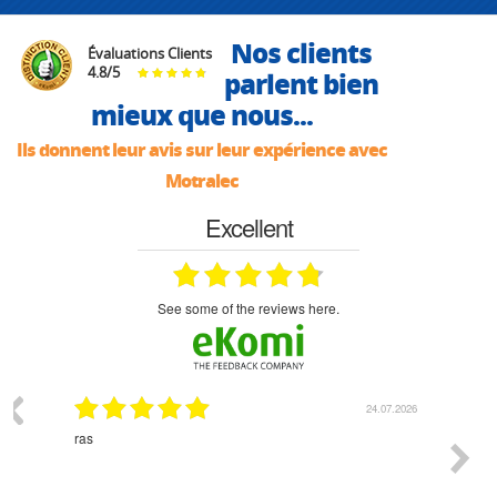
Nos clients
Évaluations Clients
4.8
/
5
parlent bien
mieux que nous...
Ils donnent leur avis sur leur expérience avec
Motralec
Excellent
see some of the reviews here.
03.2026
24.07.2026
n
ras
Monsie
 géré
l'écout
le
bonne 
i a été
est pr