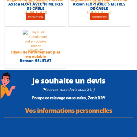
Axson FLO-1 AVEC 10 METRES
Axson FLO-1 AVEC 5 METRES
DE CABLE
DE CABLE
PROMOTION
PROMOTION
Tuyau de refoulement plat
enroulable
Renson HELIFLAT
Je souhaite un devis
(Recevez votre devis sous 24h)
Pompe de relevage eaux usées , Zenit DRY
Vos informations personnelles