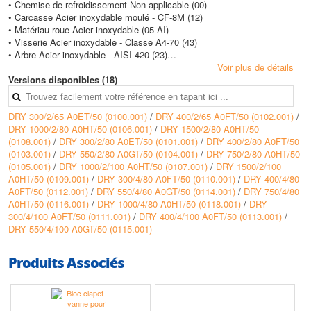
• Chemise de refroidissement Non applicable (00)
• Carcasse Acier inoxydable moulé - CF-8M (12)
• Matériau roue Acier inoxydable (05-AI)
• Visserie Acier inoxydable - Classe A4-70 (43)
• Arbre Acier inoxydable - AISI 420 (23)
• Garniture standard Caoutchouc - VITON (78)
Voir plus de détails
• Kit garnitures mécaniques standard Deux garnitures mécaniques en
Versions disponibles (18)
carbure de silicium (SiC) et une garniture mécanique en oxyde
d’aluminium-carbone (AL)
DRY 300/2/65 A0ET/50 (0100.001)
/
DRY 400/2/65 A0FT/50 (0102.001)
/
• Matériau système dilacérateur Non applicable (99-NA)
DRY 1000/2/80 A0HT/50 (0106.001)
/
DRY 1500/2/80 A0HT/50
(0108.001)
/
DRY 300/2/80 A0ET/50 (0101.001)
/
DRY 400/2/80 A0FT/50
Caractéristiques techniques
(0103.001)
/
DRY 550/2/80 A0GT/50 (0104.001)
/
DRY 750/2/80 A0HT/50
• Hauteur max (HMT) : 22 m
(0105.001)
/
DRY 1000/2/100 A0HT/50 (0107.001)
/
DRY 1500/2/100
• Débit max : 263 m3/h
A0HT/50 (0109.001)
/
DRY 300/4/80 A0FT/50 (0110.001)
/
DRY 400/4/80
A0FT/50 (0112.001)
/
DRY 550/4/80 A0GT/50 (0114.001)
/
DRY 750/4/80
A0HT/50 (0116.001)
/
DRY 1000/4/80 A0HT/50 (0118.001)
/
DRY
300/4/100 A0FT/50 (0111.001)
/
DRY 400/4/100 A0FT/50 (0113.001)
/
DRY 550/4/100 A0GT/50 (0115.001)
Produits Associés