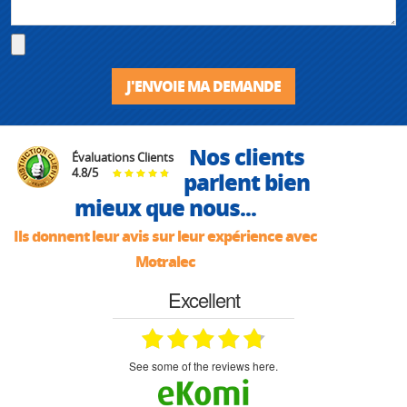
J'ENVOIE MA DEMANDE
Nos clients
Évaluations Clients
4.8
/
5
parlent bien
mieux que nous...
Ils donnent leur avis sur leur expérience avec
Motralec
Excellent
see some of the reviews here.