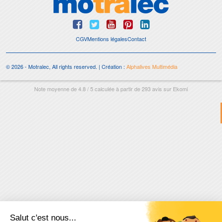
CGV
Mentions légales
Contact
© 2026 - Motralec, All rights reserved. | Création :
Alphalives Multimédia
Note moyenne de
4.8
/
5
calculée à partir de
293
avis sur
Ekomi