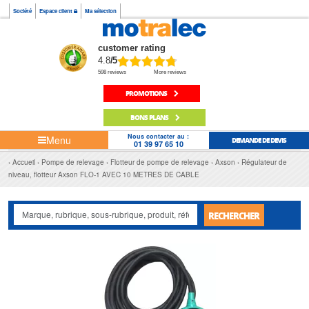
Société
Espace client
Ma sélection
customer rating
4.8
/5
598 reviews
More reviews
PROMOTIONS
BONS PLANS
Nous contacter au :
Menu
DEMANDE DE DEVIS
01 39 97 65 10
Accueil
Pompe de relevage
Flotteur de pompe de relevage
Axson
Régulateur de
niveau, flotteur Axson FLO-1 AVEC 10 METRES DE CABLE
RECHERCHER