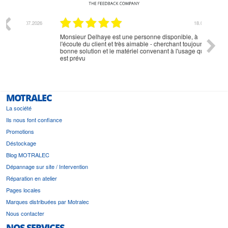
07.2026
18.07.2026
Monsieur Delhaye est une personne disponible, à
bien ri
l'écoute du client et très aimable - cherchant toujours la
bonne solution et le matériel convenant à l'usage qui en
est prévu
MOTRALEC
La société
Ils nous font confiance
Promotions
Déstockage
Blog MOTRALEC
Dépannage sur site / Intervention
Réparation en atelier
Pages locales
Marques distribuées par Motralec
Nous contacter
NOS SERVICES