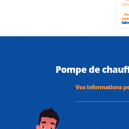
Po
hydr
Salm
Pompe de chauff
Vos informations p