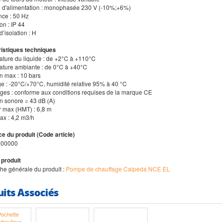
n d'alimentation : monophasée 230 V (-10%;+6%)
nce : 50 Hz
ion : IP 44
d’isolation : H
istiques techniques
ature du liquide : de +2°C à +110°C
ature ambiante : de 0°C à +40°C
on max : 10 bars
ge : -20°C/+70°C, humidité relative 95% à 40 °C
ges : conforme aux conditions requises de la marque CE
on sonore = 43 dB (A)
r max (HMT) : 6,8 m
ax : 4,2 m3/h
e du produit (Code article)
000000
 produit
iche générale du produit :
Pompe de chauffage Calpeda NCE EL
uits Associés