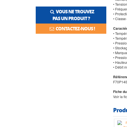
• Tensio
• Fréque
VOUS NE TROUVEZ
• Protect
PAS UN PRODUIT ?
• Classe 
CONTACTEZ-NOUS !
Caractér
• Tempér
• Tempér
• Pressi
• Stocka
• Marqua
• Pressi
• Hauteu
• Débit m
Référenc
F70P14
Fiche du
Voir la f
Prod