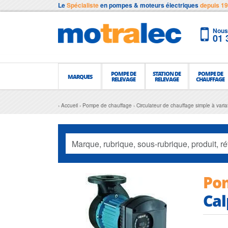
Le
Spécialiste
en pompes & moteurs électriques
depuis 1
Nous 
01 
POMPE DE
STATION DE
POMPE DE
MARQUES
RELEVAGE
RELEVAGE
CHAUFFAGE
Accueil
Pompe de chauffage
Circulateur de chauffage simple à vari
Po
Cal