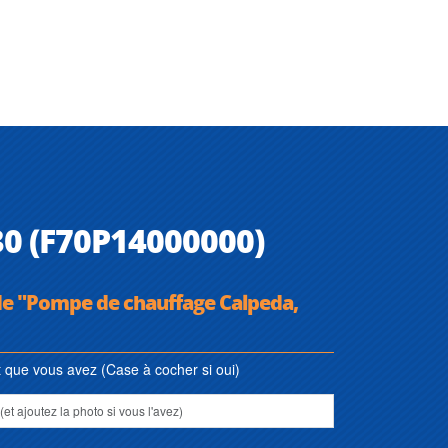
30 (F70P14000000)
de "Pompe de chauffage Calpeda,
que vous avez (Case à cocher si oui)