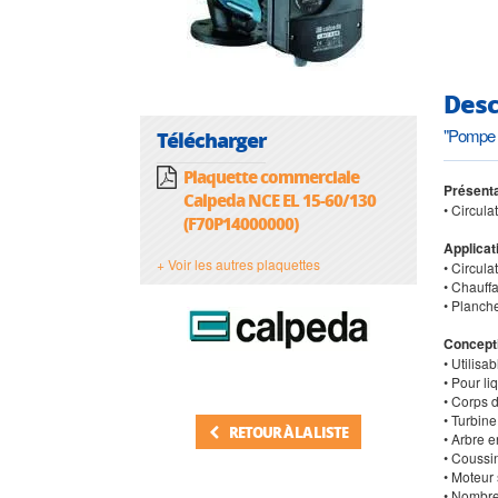
Desc
"Pompe 
Télécharger
Plaquette commerciale
Présenta
Calpeda NCE EL 15-60/130
• Circul
(F70P14000000)
Applicat
+ Voir les autres plaquettes
• Circul
• Chauff
• Planch
Concept
• Utilis
• Pour li
• Corps 
• Turbin
RETOUR À LA LISTE
• Arbre 
• Coussi
• Moteur
• Nombre 