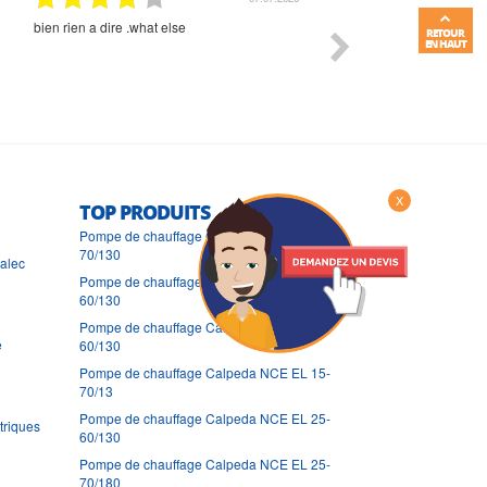
Commande et délais parfait
Très bon suivi et très bon
RETOUR
EN HAUT
X
TOP PRODUITS
Pompe de chauffage Calpeda NCE EL 25-
70/130
ralec
Pompe de chauffage Calpeda NCE EL 15-
60/130
Pompe de chauffage Calpeda NCE EL 15-
e
60/130
Pompe de chauffage Calpeda NCE EL 15-
70/13
Pompe de chauffage Calpeda NCE EL 25-
triques
60/130
Pompe de chauffage Calpeda NCE EL 25-
70/180