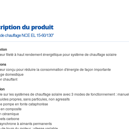
ription du produit
de chauffage NCE EL 15-60/130"
tion
ateur fileté à haut rendement énergétique pour système de chauffage solaire
ions
ateur conçu pour réduire la consommation d'énergie de façon importante
age domestique
er chauffant
ion
able sur les systèmes de chauffage solaire avec 3 modes de fonctionnement : manuel
quides propres, sans particules, non agressifs
de pompe en fonte cataphorèse
e en composite
en céramique
nets carbone
 synchrone à aimants permanents
de tours du moteur : vitesse variable