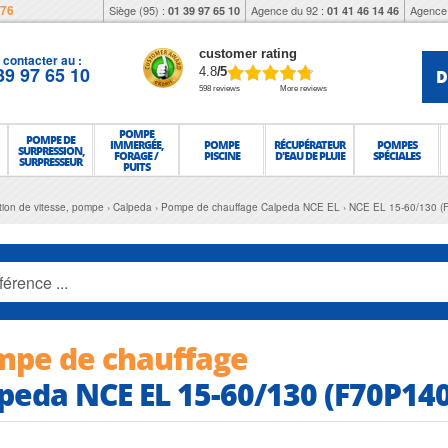
976
Siège (95) :
Agence du 92 :
Agence 
01 39 97 65 10
01 41 46 14 46
customer rating
contacter au :
39 97 65 10
D
4.8
/5
598 reviews
More reviews
POMPE
POMPE DE
IMMERGÉE,
POMPE
RÉCUPÉRATEUR
POMPES
SURPRESSION,
FORAGE /
PISCINE
D'EAU DE PLUIE
SPÉCIALES
SURPRESSEUR
PUITS
ation de vitesse, pompe
Calpeda
Pompe de chauffage Calpeda NCE EL
NCE EL 15-60/130 (
mpe de chauffage
peda NCE EL 15-60/130 (F70P14