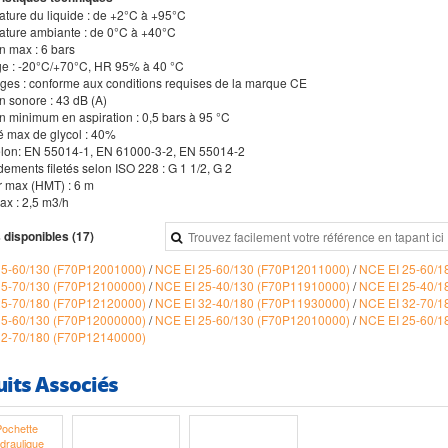
ature du liquide : de +2°C à +95°C
ature ambiante : de 0°C à +40°C
n max : 6 bars
ge : -20°C/+70°C, HR 95% à 40 °C
ges : conforme aux conditions requises de la marque CE
n sonore : 43 dB (A)
on minimum en aspiration : 0,5 bars à 95 °C
té max de glycol : 40%
lon: EN 55014-1, EN 61000-3-2, EN 55014-2
ements filetés selon ISO 228 : G 1 1/2, G 2
r max (HMT) : 6 m
ax : 2,5 m3/h
 disponibles (17)
15-60/130 (F70P12001000)
/
NCE EI 25-60/130 (F70P12011000)
/
NCE EI 25-60/
15-70/130 (F70P12100000)
/
NCE EI 25-40/130 (F70P11910000)
/
NCE EI 25-40/
25-70/180 (F70P12120000)
/
NCE EI 32-40/180 (F70P11930000)
/
NCE EI 32-70/
15-60/130 (F70P12000000)
/
NCE EI 25-60/130 (F70P12010000)
/
NCE EI 25-60/
32-70/180 (F70P12140000)
uits Associés