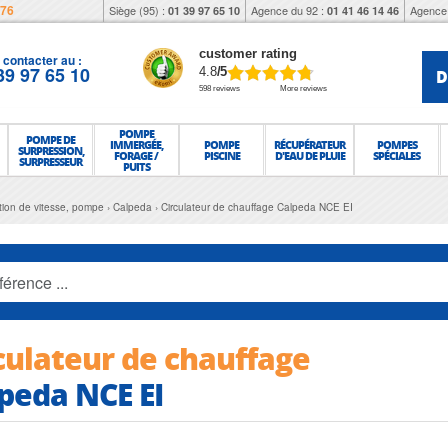
976
Siège (95) :
Agence du 92 :
Agence 
01 39 97 65 10
01 41 46 14 46
customer rating
contacter au :
39 97 65 10
D
4.8
/5
598 reviews
More reviews
POMPE
POMPE DE
IMMERGÉE,
POMPE
RÉCUPÉRATEUR
POMPES
SURPRESSION,
FORAGE /
PISCINE
D'EAU DE PLUIE
SPÉCIALES
SURPRESSEUR
PUITS
ation de vitesse, pompe
Calpeda
Circulateur de chauffage Calpeda NCE EI
culateur de chauffage
peda NCE EI