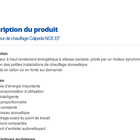
ription du produit
teur de chauffage Calpeda NCE EI"
tion
ateur à haut rendement énergétique à vitesse variable, piloté par un moteur synchr
tion des petites installations de chauffage domestique
ds en laiton ou en fonte sur demande
es
ie d’énergie importante
consommation d’utilisation
intelligente
 proportionnelle
 constante
 niveau acoustique
rage exact du point de travail
ions compactes
nt d’entrefer autonettoyant
istiques techniques