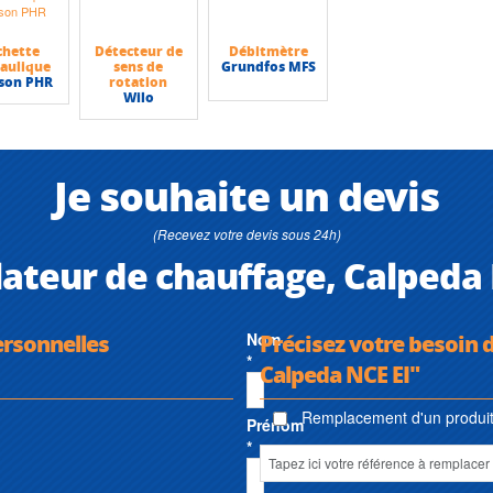
chette
Détecteur de
Débitmètre
aulique
sens de
Grundfos MFS
son PHR
rotation
Wilo
Je souhaite un devis
(Recevez votre devis sous 24h)
lateur de chauffage, Calpeda 
ersonnelles
Nom
Précisez votre besoin d
*
Calpeda NCE EI"
Remplacement d'un produit 
Prénom
*