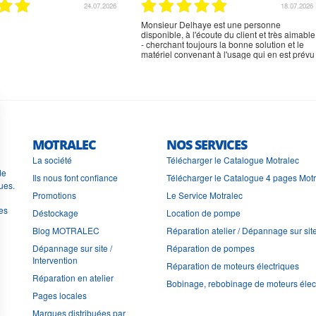
02.07.2026
02.07.2026
rien à signaler, très content
MOTRALEC
NOS SERVICES
La société
Télécharger le Catalogue Motralec
de
Ils nous font confiance
Télécharger le Catalogue 4 pages Mot
ues.
Promotions
Le Service Motralec
les
Déstockage
Location de pompe
Blog MOTRALEC
Réparation atelier / Dépannage sur sit
Dépannage sur site /
Réparation de pompes
Intervention
Réparation de moteurs électriques
Réparation en atelier
Bobinage, rebobinage de moteurs élec
Pages locales
Marques distribuées par