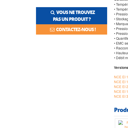
• Tempér
• Tempér
VOUS NE TROUVEZ
• Pressio
PAS UN PRODUIT ?
• Stocka
• Marqua
• Pressio
CONTACTEZ-NOUS !
• Pressi
• Quanti
• EMC se
• Raccord
• Hauteu
• Débit m
Versions
NCE EI 
NCE EI 
NCE EI 
NCE EI 
NCE EI 
Prod