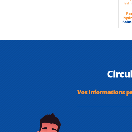
Po
hydr
Salm
Circu
Vos informations p