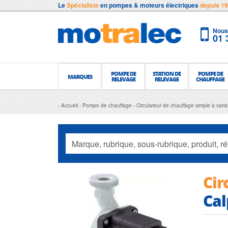
Le
Spécialiste
en pompes & moteurs électriques
depuis 1
Nous 
01 
POMPE DE
STATION DE
POMPE DE
MARQUES
RELEVAGE
RELEVAGE
CHAUFFAGE
Accueil
Pompe de chauffage
Circulateur de chauffage simple à vari
Cir
Cal