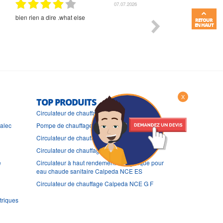
01.07.2026
Commande et délais parfait
Très bon suivi et très bon
RETOUR
EN HAUT
X
TOP PRODUITS
Circulateur de chauffage Calpeda NCE PS
ralec
Pompe de chauffage Calpeda NCE EL
Circulateur de chauffage Calpeda NCE H F
Circulateur de chauffage Calpeda NCE H
e
Circulateur à haut rendement énergétique pour
eau chaude sanitaire Calpeda NCE ES
Circulateur de chauffage Calpeda NCE G F
triques