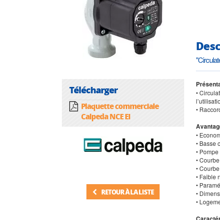
Desc
"Circula
Présenta
Télécharger
• Circul
l’utilisa
Plaquette commerciale
• Raccor
Calpeda NCE EI
Avantag
• Econom
• Basse 
• Pompe 
• Courbe
• Courbe
• Faible
• Paramét
RETOUR À LA LISTE
• Dimens
• Logeme
Caractér