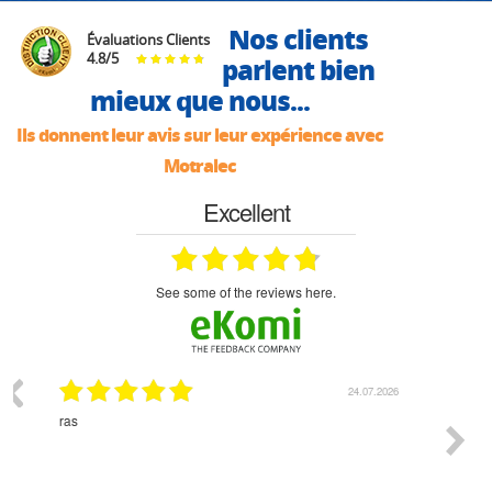
Nos clients
Évaluations Clients
4.8
/
5
parlent bien
mieux que nous...
Ils donnent leur avis sur leur expérience avec
Motralec
Excellent
see some of the reviews here.
07.2026
18.07.2026
Monsieur Delhaye est une personne disponible, à
bien ri
l'écoute du client et très aimable - cherchant toujours la
bonne solution et le matériel convenant à l'usage qui en
est prévu