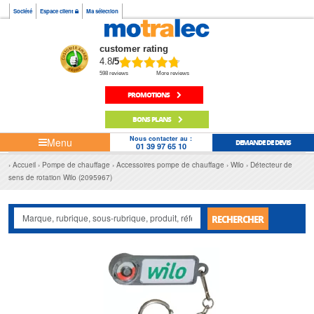
Société
Espace client
Ma sélection
customer rating
4.8
/5
598 reviews
More reviews
PROMOTIONS
BONS PLANS
Nous contacter au :
Menu
DEMANDE DE DEVIS
01 39 97 65 10
Accueil
Pompe de chauffage
Accessoires pompe de chauffage
Wilo
Détecteur de
sens de rotation Wilo (2095967)
RECHERCHER