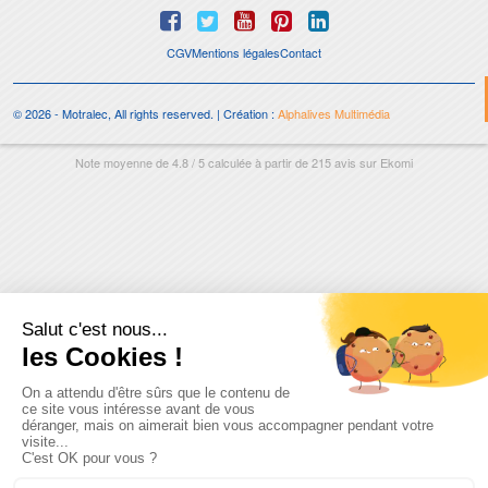
CGV
Mentions légales
Contact
© 2026 - Motralec, All rights reserved. | Création :
Alphalives Multimédia
Note moyenne de
4.8
/
5
calculée à partir de
215
avis sur
Ekomi