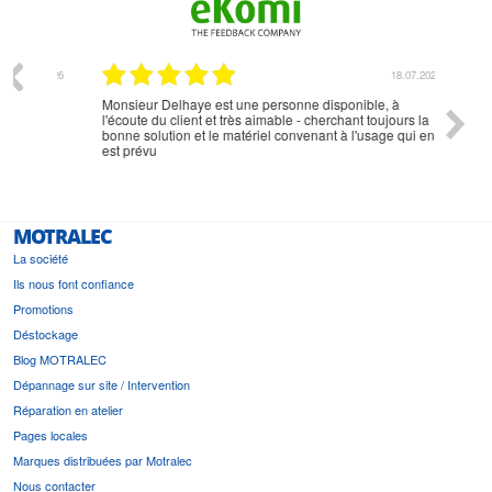
07.2026
18.07.2026
Monsieur Delhaye est une personne disponible, à
bien ri
l'écoute du client et très aimable - cherchant toujours la
bonne solution et le matériel convenant à l'usage qui en
est prévu
MOTRALEC
La société
Ils nous font confiance
Promotions
Déstockage
Blog MOTRALEC
Dépannage sur site / Intervention
Réparation en atelier
Pages locales
Marques distribuées par Motralec
Nous contacter