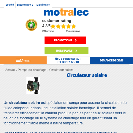
Société
Espace client
Ma sélection
customer rating
4.8
/5
598 reviews
More reviews
PROMOTIONS
BONS PLANS
Nous contacter au :
Menu
DEMANDE DE DEVIS
01 39 97 65 10
Accueil
Pompe de chauffage
Circulateur solaire
Circulateur solaire
Un
circulateur solaire
est spécialement conçu pour assurer la circulation du
fluide caloporteur dans une installation solaire thermique. Il permet de
transférer efficacement la chaleur produite par les panneaux solaires vers le
ballon de stockage ou le système de chauffage tout en garantissant un
fonctionnement fiable même à haute température.
Chez
, nous proposons des circulateurs solaires adaptés aux