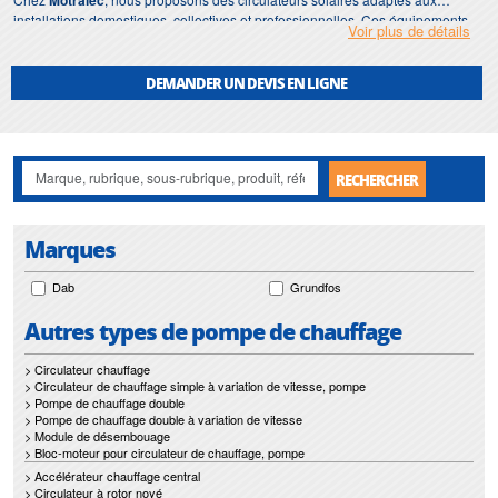
Motralec
installations domestiques, collectives et professionnelles. Ces équipements
Voir plus de détails
sont conçus pour résister aux contraintes spécifiques des circuits solaires
thermiques, notamment les variations de température, les fluides glycolés et
les cycles de fonctionnement intensifs.
DEMANDER UN DEVIS EN LIGNE
Cette page complète notre gamme de
circulateurs chauffage
destinée aux
réseaux hydrauliques de chauffage, d’eau chaude sanitaire et d’énergie
solaire.
RECHERCHER
Marques
Dab
Grundfos
Autres types de pompe de chauffage
> Circulateur chauffage
> Circulateur de chauffage simple à variation de vitesse, pompe
> Pompe de chauffage double
> Pompe de chauffage double à variation de vitesse
> Module de désembouage
> Bloc-moteur pour circulateur de chauffage, pompe
> Accélérateur chauffage central
> Circulateur à rotor noyé