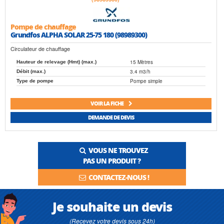
Pompe de chauffage
Grundfos ALPHA SOLAR 25-75 180 (98989300)
Circulateur de chauffage
15 Mètres
Hauteur de relevage (Hmt) (max.)
3.4 m3/h
Débit (max.)
Pompe simple
Type de pompe
VOIR LA FICHE
DEMANDE DE DEVIS
VOUS NE TROUVEZ
PAS UN PRODUIT ?
CONTACTEZ-NOUS !
Je souhaite un devis
(Recevez votre devis sous 24h)