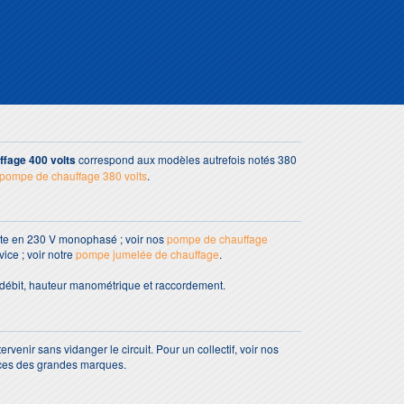
fage 400 volts
correspond aux modèles autrefois notés 380
pompe de chauffage 380 volts
.
este en 230 V monophasé ; voir nos
pompe de chauffage
ice ; voir notre
pompe jumelée de chauffage
.
 débit, hauteur manométrique et raccordement.
venir sans vidanger le circuit. Pour un collectif, voir nos
ièces des grandes marques.