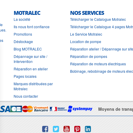
MOTRALEC
NOS SERVICES
La société
Télécharger le Catalogue Motralec
de
Ils nous font confiance
Télécharger le Catalogue 4 pages Mot
ues.
Promotions
Le Service Motralec
les
Déstockage
Location de pompe
Blog MOTRALEC
Réparation atelier / Dépannage sur sit
Dépannage sur site /
Réparation de pompes
Intervention
Réparation de moteurs électriques
Réparation en atelier
Bobinage, rebobinage de moteurs élec
Pages locales
Marques distribuées par
Motralec
Nous contacter
Moyens de trans