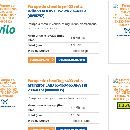
Pompe de chauffage 400 volts
Wilo VEROLINE IP-Z 25/2 3~400 V
(4090292)
Pompe à moteur ventilé et régulation électronique,
de construction in-line
Hauteur de relevage (Hmt)
4.8 Mètres
(max.)
5.2 m3/h
Débit (max.)
Pompe simple
Type de pompe
VOIR LA FICHE
DEMANDE DE DEVIS
Pompe de chauffage 400 volts
Grundfos LMD 65-160-165 AFA TRI
230/400V (480668D5)
Pompes centrifuges monocellulaires in-line
Hauteur de relevage (Hmt)
8.7 Mètres
(max.)
22 m3/h
Débit (max.)
Pompe double
Type de pompe
VOIR LA FICHE
DEMANDE DE DEVIS