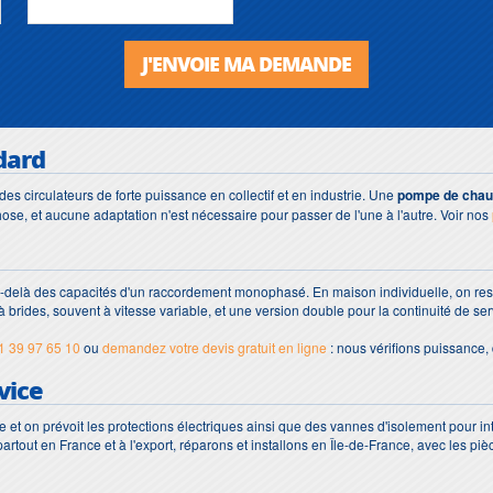
J'ENVOIE MA DEMANDE
dard
des circulateurs de forte puissance en collectif et en industrie. Une
pompe de chauf
e, et aucune adaptation n'est nécessaire pour passer de l'une à l'autre. Voir nos
 au-delà des capacités d'un raccordement monophasé. En maison individuelle, on r
à brides, souvent à vitesse variable, et une version double pour la continuité de serv
1 39 97 65 10
ou
demandez votre devis gratuit en ligne
: nous vérifions puissance,
vice
et on prévoit les protections électriques ainsi que des vannes d'isolement pour inter
artout en France et à l'export, réparons et installons en Île-de-France, avec les p