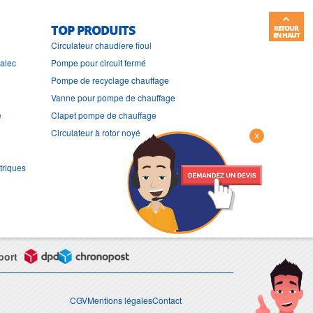
TOP PRODUITS
RETOUR
EN HAUT
Circulateur chaudiere fioul
ralec
Pompe pour circuit fermé
Pompe de recyclage chauffage
Vanne pour pompe de chauffage
e
Clapet pompe de chauffage
Circulateur à rotor noyé
X
triques
port
CGV
Mentions légales
Contact