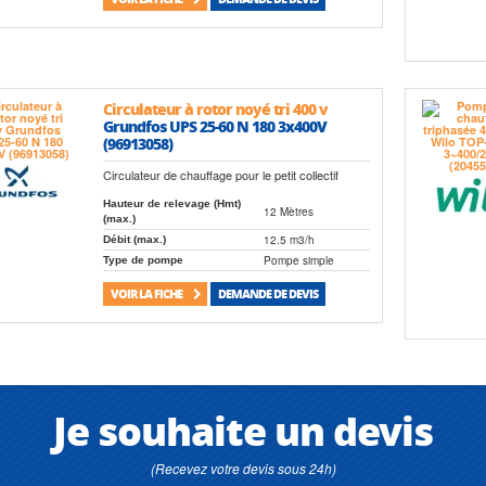
Circulateur à rotor noyé tri 400 v
Grundfos UPS 25-60 N 180 3x400V
(96913058)
Circulateur de chauffage pour le petit collectif
Hauteur de relevage (Hmt)
12 Mètres
(max.)
12.5 m3/h
Débit (max.)
Pompe simple
Type de pompe
VOIR LA FICHE
DEMANDE DE DEVIS
Je souhaite un devis
(Recevez votre devis sous 24h)