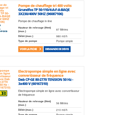
Pompe de chauffage tri 400 volts
Grundfos TP 50-110/4-A-F-A-BAQE
3X230/400V 50HZ (96087106)
Pompe de chauffage in-line
Hauteur de relevage (Hmt)
87 Mètres
(max.)
980 m3/h
Débit (max.)
Pompe simple
Type de pompe
VOIR LA FICHE
DEMANDE DE DEVIS
Electropompe simple en ligne avec
convertisseur de fréquence
Dab CP-GE 80-2770 TENSION 50 Hz -
3x400 V (60167310)
Electropompe simple en ligne avec convertisseur
de fréquence
Hauteur de relevage (Hmt)
56 Mètres
(max.)
210 m3/h
Débit (max.)
Pompe simple
Type de pompe