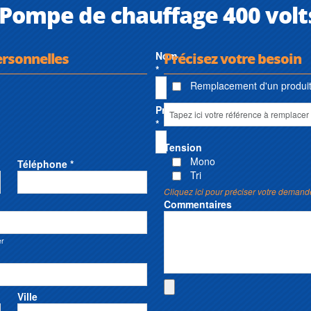
Pompe de chauffage 400 volt
ersonnelles
Nom
Précisez votre besoin
*
Remplacement d'un produit 
Prénom
*
Tension
Mono
Téléphone *
Tri
Cliquez ici pour préciser votre demand
Commentaires
er
Ville