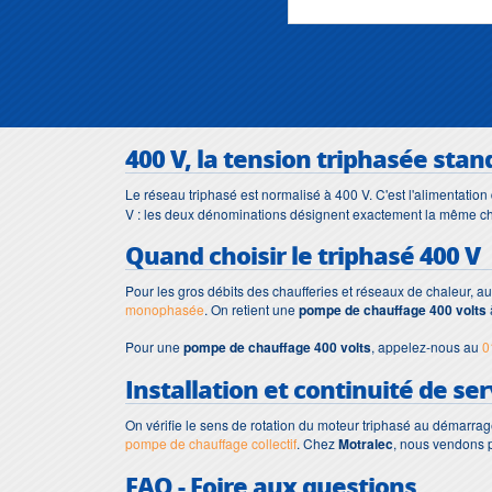
400 V, la tension triphasée stan
Le réseau triphasé est normalisé à 400 V. C'est l'alimentation 
V : les deux dénominations désignent exactement la même chos
Quand choisir le triphasé 400 V
Pour les gros débits des chaufferies et réseaux de chaleur,
monophasée
. On retient une
pompe de chauffage 400 volts
Pour une
pompe de chauffage 400 volts
, appelez-nous au
0
Installation et continuité de ser
On vérifie le sens de rotation du moteur triphasé au démarrage 
pompe de chauffage collectif
. Chez
Motralec
, nous vendons p
FAQ - Foire aux questions