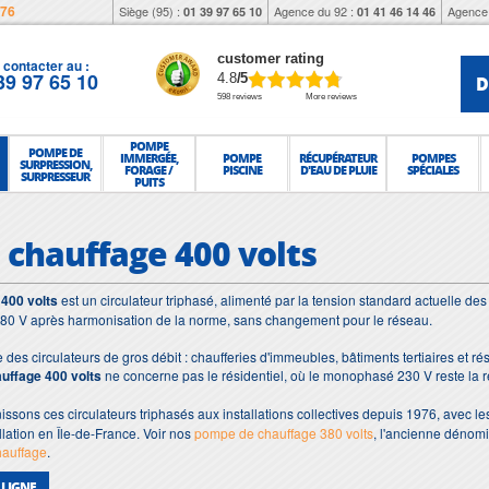
976
Siège (95) :
Agence du 92 :
Agence 
01 39 97 65 10
01 41 46 14 46
customer rating
contacter au :
39 97 65 10
D
4.8
/5
598 reviews
More reviews
POMPE
POMPE DE
IMMERGÉE,
POMPE
RÉCUPÉRATEUR
POMPES
SURPRESSION,
FORAGE /
PISCINE
D'EAU DE PLUIE
SPÉCIALES
SURPRESSEUR
PUITS
chauffage 400 volts
400 volts
est un circulateur triphasé, alimenté par la tension standard actuelle des 
80 V après harmonisation de la norme, sans changement pour le réseau.
le des circulateurs de gros débit : chaufferies d'immeubles, bâtiments tertiaires et
uffage 400 volts
ne concerne pas le résidentiel, où le monophasé 230 V reste la r
nissons ces circulateurs triphasés aux installations collectives depuis 1976, avec 
allation en Île-de-France. Voir nos
pompe de chauffage 380 volts
, l'ancienne dénom
auffage
.
 LIGNE