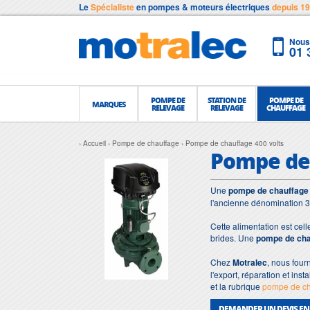
Le
Spécialiste
en pompes & moteurs électriques
depuis 1
Nous 
01 
POMPE DE
STATION DE
POMPE DE
MARQUES
RELEVAGE
RELEVAGE
CHAUFFAGE
Accueil
Pompe de chauffage
Pompe de chauffage 400 volts
Pompe de 
Une
pompe de chauffage 
l'ancienne dénomination 3
Cette alimentation est cel
brides. Une
pompe de cha
Chez
Motralec
, nous four
l'export, réparation et inst
et la rubrique
pompe de ch
DEMANDER UN DEVIS EN