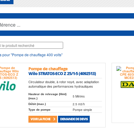
s pour "Pompe de chauffage 400 volts"
Pompe de chauffage
Wilo STRATOS-ECO Z 25/1-5 (4092513)
Circulateur double, à rotor noyé, avec adaptation
automatique des performances hydrauliques
Hauteur de relevage (Hmt)
5 Mètres
(max.)
2.5 m3/h
Débit (max.)
Pompe simple
Type de pompe
VOIR LA FICHE
DEMANDE DE DEVIS