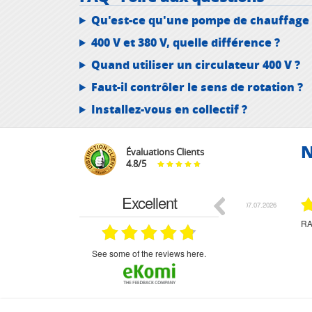
Qu'est-ce qu'une pompe de chauffage 4
400 V et 380 V, quelle différence ?
Quand utiliser un circulateur 400 V ?
Faut-il contrôler le sens de rotation ?
Installez-vous en collectif ?
N
Évaluations Clients
4.8
/
5
Excellent
18.07.2026
07.07.2026
ne
bien rien a dire .what else
RAS
très aimable
on et le
n est prévu
see some of the reviews here.