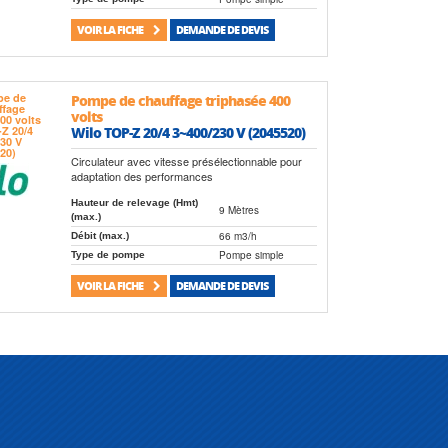
VOIR LA FICHE
DEMANDE DE DEVIS
Pompe de chauffage triphasée 400
volts
Wilo TOP-Z 20/4 3~400/230 V (2045520)
Circulateur avec vitesse présélectionnable pour
adaptation des performances
Hauteur de relevage (Hmt)
9 Mètres
(max.)
66 m3/h
Débit (max.)
Pompe simple
Type de pompe
VOIR LA FICHE
DEMANDE DE DEVIS