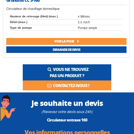
Circulateur de chauffage domestique
4 Mètres
Hauteur de relevage (Hmt) (max.)
3.5 m3/h
Débit (max.)
Pompe simple
Type de pompe
VOIR LA FICHE
DEMANDE DE DEVIS
VOUS NE TROUVEZ
PAS UN PRODUIT ?
CONTACTEZ-NOUS !
Je souhaite un devis
(Recevez votre devis sous 24h)
Circulateur entraxe 160
Vos informations personnelles