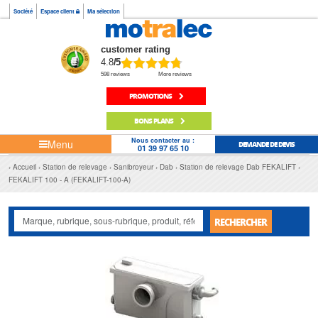
Société
Espace client
Ma sélection
customer rating
4.8
/5
598 reviews
More reviews
PROMOTIONS
BONS PLANS
Nous contacter au :
Menu
DEMANDE DE DEVIS
01 39 97 65 10
Accueil
Station de relevage
Sanibroyeur
Dab
Station de relevage Dab FEKALIFT
FEKALIFT 100 - A (FEKALIFT-100-A)
RECHERCHER