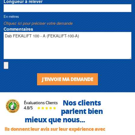
Longueur à relever
En mètres
Cliquez ici pour préciser votre demande
Commentaires
J'ENVOIE MA DEMANDE
Nos clients
Évaluations Clients
4.8
/
5
parlent bien
mieux que nous...
Ils donnent leur avis sur leur expérience avec