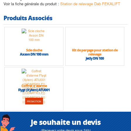
• Classe d’isolation : B
Voir la fiche générale du produit :
Station de relevage Dab FEKALIFT
• Vitesse moteur : 3000t/min
• Raccordement de refoulement : DN 25
Produits Associés
• Enclenchement : automatique
• Agréé VDE – GS
• Construction selon : DIN 19762
• Classe électrique: 1
• Indice de protection: IP 44
• Capacité : FEKALIFT 100 : 11 litres / FEKALIFT 200 : 16 litres /
Scie cloche
Kit de perçage pour station de
FEKALIFT 300 : 11 litres
Axson DN 100 mm
relevage
• Hauteur max (HMT) : 7 m vertical ou 70 m horizontal.
Jetly DN 100
• Débit max : 5 m3/h
Coffret d'alarme
Flygt (Xylem) ATU001
PROMOTION
Je souhaite un devis
(Recevez votre devis sous 24h)