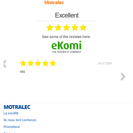
Motralec
Excellent
see some of the reviews here.
03.2026
24.07.2026
n
ras
Monsie
 géré
l'écout
le
bonne 
i a été
est pr
MOTRALEC
La société
Ils nous font confiance
Promotions