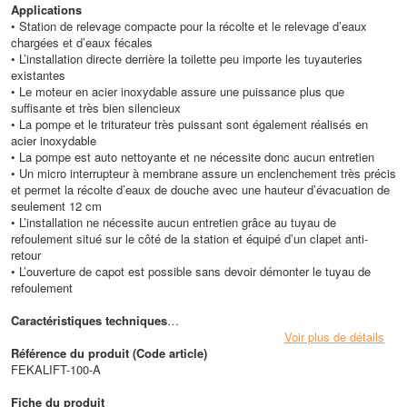
Applications
• Station de relevage compacte pour la récolte et le relevage d’eaux
chargées et d’eaux fécales
• L’installation directe derrière la toilette peu importe les tuyauteries
existantes
• Le moteur en acier inoxydable assure une puissance plus que
suffisante et très bien silencieux
• La pompe et le triturateur très puissant sont également réalisés en
acier inoxydable
• La pompe est auto nettoyante et ne nécessite donc aucun entretien
• Un micro interrupteur à membrane assure un enclenchement très précis
et permet la récolte d’eaux de douche avec une hauteur d’évacuation de
seulement 12 cm
• L’installation ne nécessite aucun entretien grâce au tuyau de
refoulement situé sur le côté de la station et équipé d’un clapet anti-
retour
• L’ouverture de capot est possible sans devoir démonter le tuyau de
refoulement
Caractéristiques techniques
• Température du liquide : + 60°C
Voir plus de détails
• Liquide pompé : eaux chargées et eaux fécales
Référence du produit (Code article)
• Tension : monophasé 1 x 230V
FEKALIFT-100-A
• Ampérage : 2.1A
• Puissance : 650 W / 0.88 CV
Fiche du produit