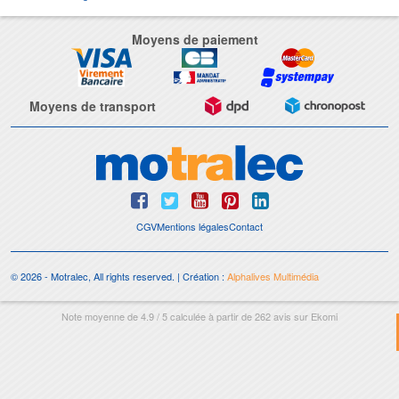
Moyens de paiement
Moyens de transport
CGV
Mentions légales
Contact
© 2026 - Motralec, All rights reserved. | Création :
Alphalives Multimédia
Note moyenne de
4.9
/
5
calculée à partir de
262
avis sur
Ekomi