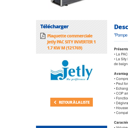
Desc
Télécharger
"Pompe 
Plaquette commerciale
Jetly PAC SITY INVERTER 1
1.7 KW M (121769)
Présent
• La PAC 
• La Sity
de baign
Avantag
• Compres
• Peut f
• Echange
• COP am
• Foncti
RETOUR À LA LISTE
• Dégivr
• Housse
• Compati
Caractér
• Volume