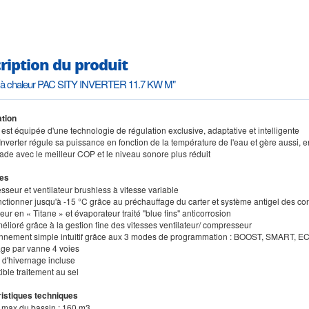
ription du produit
à chaleur PAC SITY INVERTER 11.7 KW M"
ation
est équipée d'une technologie de régulation exclusive, adaptative et intelligente
 Inverter régule sa puissance en fonction de la température de l'eau et gère aussi,
ade avec le meilleur COP et le niveau sonore plus réduit
es
seur et ventilateur brushless à vitesse variable
onctionner jusqu'à -15 °C grâce au préchauffage du carter et système antigel des c
ur en « Titane » et évaporateur traité "blue fins" anticorrosion
élioré grâce à la gestion fine des vitesses ventilateur/ compresseur
onnement simple intuitif grâce aux 3 modes de programmation : BOOST, SMART, E
age par vanne 4 voies
 d'hivernage incluse
ble traitement au sel
istiques techniques
 max du bassin : 160 m3