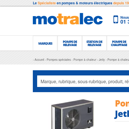
Le
Spécialiste
en pompes & moteurs électriques
depuis 1
Nous 
01 
POMPE DE
STATION DE
POMPE DE
MARQUES
RELEVAGE
RELEVAGE
CHAUFFAGE
Accueil
Pompes spéciales
Pompe à chaleur
Jetly
Pompe à chaleu
Pom
Jet