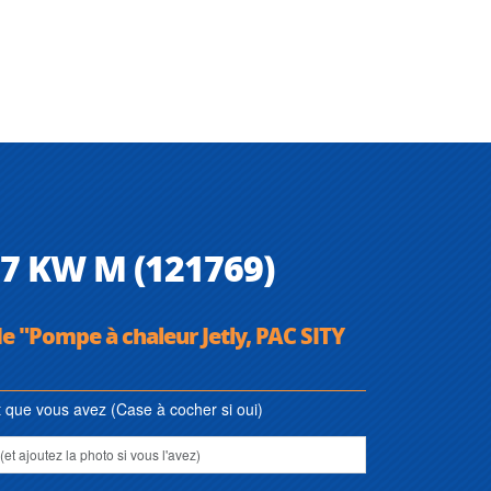
.7 KW M (121769)
de "Pompe à chaleur Jetly, PAC SITY
que vous avez (Case à cocher si oui)