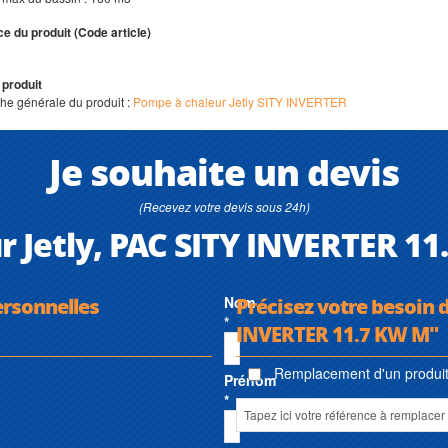
e du produit (Code article)
 produit
iche générale du produit :
Pompe à chaleur Jetly SITY INVERTER
Je souhaite un devis
(Recevez votre devis sous 24h)
 Jetly, PAC SITY INVERTER 11
ersonnelles
Nom
Précisez votre besoin 
*
INVERTER 11.7 KW M"
Remplacement d'un produit 
Prénom
*