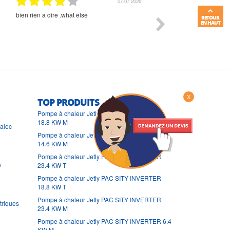
01.07.2026
Commande et délais parfait
Très bon suivi et très bon
RETOUR
EN HAUT
X
TOP PRODUITS
Pompe à chaleur Jetly PAC SITY INVERTER
18.8 KW M
ralec
Pompe à chaleur Jetly PAC SITY INVERTER
14.6 KW M
Pompe à chaleur Jetly PAC SITY INVERTER
e
23.4 KW T
Pompe à chaleur Jetly PAC SITY INVERTER
18.8 KW T
Pompe à chaleur Jetly PAC SITY INVERTER
triques
23.4 KW M
Pompe à chaleur Jetly PAC SITY INVERTER 6.4
KW M