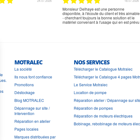
02.07.2026
02.07.2026
rien à signaler, très content
MOTRALEC
NOS SERVICES
La société
Télécharger le Catalogue Motralec
de
Ils nous font confiance
Télécharger le Catalogue 4 pages Mot
ues.
Promotions
Le Service Motralec
les
Déstockage
Location de pompe
Blog MOTRALEC
Réparation atelier / Dépannage sur sit
Dépannage sur site /
Réparation de pompes
Intervention
Réparation de moteurs électriques
Réparation en atelier
Bobinage, rebobinage de moteurs élec
Pages locales
Marques distribuées par