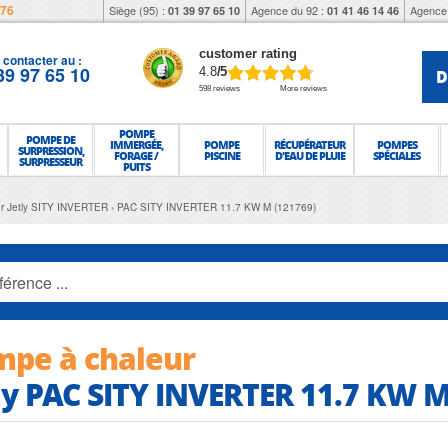
976
Siège (95) :
Agence du 92 :
Agence 
01 39 97 65 10
01 41 46 14 46
customer rating
contacter au :
39 97 65 10
D
4.8
/5
598 reviews
More reviews
POMPE
POMPE DE
IMMERGÉE,
POMPE
RÉCUPÉRATEUR
POMPES
SURPRESSION,
FORAGE /
PISCINE
D'EAU DE PLUIE
SPÉCIALES
SURPRESSEUR
PUITS
r Jetly SITY INVERTER
PAC SITY INVERTER 11.7 KW M (121769)
pe à chaleur
ly PAC SITY INVERTER 11.7 KW M