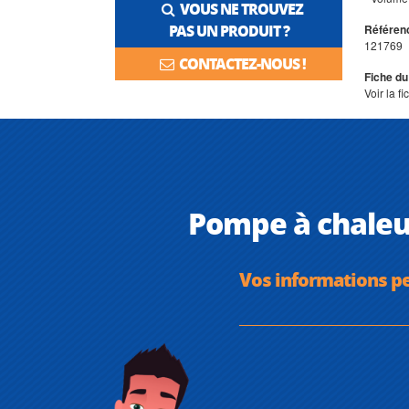
VOUS NE TROUVEZ
PAS UN PRODUIT ?
Référenc
121769
CONTACTEZ-NOUS !
Fiche du
Voir la f
Pompe à chaleur
Vos informations p