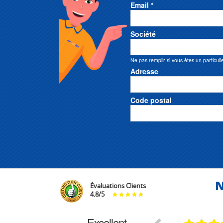
Email *
Société
Ne pas remplir si vous êtes un particuli
Adresse
Code postal
N
Évaluations Clients
4.8
/
5
Excellent