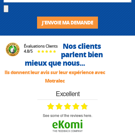
J'ENVOIE MA DEMANDE
Nos clients
Évaluations Clients
4.8
/
5
parlent bien
mieux que nous...
Ils donnent leur avis sur leur expérience avec
Motralec
Excellent
see some of the reviews here.