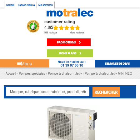
Société
Espace client
Ma sélection
customer rating
4.8
/5
598 reviews
More reviews
PROMOTIONS
BONS PLANS
Nous contacter au :
Menu
DEMANDE DE DEVIS
01 39 97 65 10
Accueil
Pompes spéciales
Pompe à chaleur
Jetly
Pompe à chaleur Jetly MINI NEO
RECHERCHER