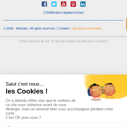
CGV
Mentions légales
Contact
© 2026 - Motralec, All rights reserved. | Création :
Alphalives Multimédia
Note moyenne de
4.8
/
5
calculée à partir de
208
avis sur
Ekomi