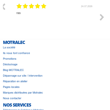
03.2026
24.07.2026
n
ras
Monsie
 géré
l'écout
le
bonne 
i a été
est pr
MOTRALEC
La société
Ils nous font confiance
Promotions
Déstockage
Blog MOTRALEC
Dépannage sur site / Intervention
Réparation en atelier
Pages locales
Marques distribuées par Motralec
Nous contacter
NOS SERVICES
Télécharger le Catalogue Motralec