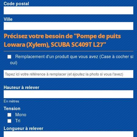
Code postal
Ville
Précisez votre besoin de "Pompe de puits
Lowara (Xylem), SCUBA SC409T L27"
Remplacement d'un produit que vous avez (Case à cocher si
oui)
Hauteur à relever
En mètres
Tension
Mono
Tri
Longueur à relever