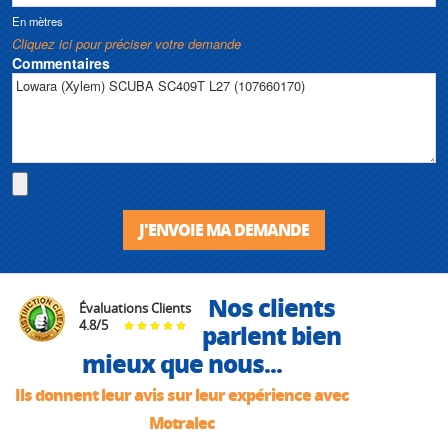
En mètres
Cliquez ici pour préciser votre demande
Commentaires
J'ENVOIE MA DEMANDE
Nos clients
Évaluations Clients
4.8
/
5
parlent bien
mieux que nous...
Ils donnent leur avis sur leur expérience avec
Motralec