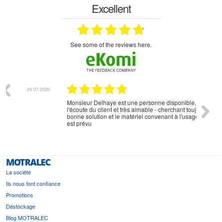
Excellent
see some of the reviews here.
07.2026
18.07.2026
Monsieur Delhaye est une personne disponible, à
bien ri
l'écoute du client et très aimable - cherchant toujours la
bonne solution et le matériel convenant à l'usage qui en
est prévu
MOTRALEC
La société
Ils nous font confiance
Promotions
Déstockage
Blog MOTRALEC