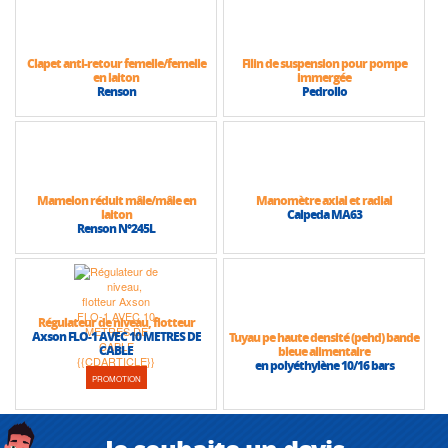
Caractéristiques techniques
• Hauteur max (HMT) : 80 m
• Débit max : 7,5 m3/h
Clapet anti-retour femelle/femelle
Filin de suspension pour pompe
en laiton
immergée
Renson
Pedrollo
Mamelon réduit mâle/mâle en
Manomètre axial et radial
laiton
Calpeda MA63
Renson N°245L
Régulateur de niveau, flotteur
Axson FLO-1 AVEC 10 METRES DE
Tuyau pe haute densité (pehd) bande
CABLE
bleue alimentaire
en polyéthylène 10/16 bars
PROMOTION