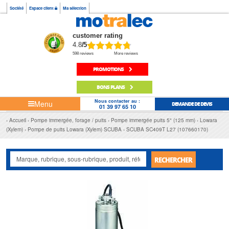
Société
Espace client
Ma sélection
customer rating
4.8
/5
598 reviews
More reviews
PROMOTIONS
BONS PLANS
Nous contacter au :
Menu
DEMANDE DE DEVIS
01 39 97 65 10
Accueil
Pompe immergée, forage / puits
Pompe immergée puits 5" (125 mm)
Lowara
(Xylem)
Pompe de puits Lowara (Xylem) SCUBA
SCUBA SC409T L27 (107660170)
RECHERCHER