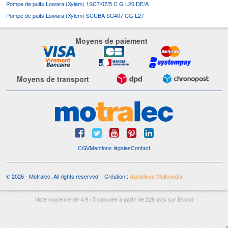
Pompe de puits Lowara (Xylem) 1SC7/07/5 C G L20 DE/A
Pompe de puits Lowara (Xylem) SCUBA SC407 CG L27
Moyens de paiement
Moyens de transport
CGV
Mentions légales
Contact
© 2026 - Motralec, All rights reserved. | Création :
Alphalives Multimédia
Note moyenne de
4.9
/
5
calculée à partir de
226
avis sur
Ekomi