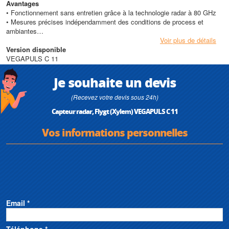
Avantages
• Fonctionnement sans entretien grâce à la technologie radar à 80 GHz
• Mesures précises indépendamment des conditions de process et
ambiantes
• Capteur économique pour des tâches de mesure simples
Voir plus de détails
Version disponible
Conception
VEGAPULS C 11
• Matériaux en contact avec le produit : PVDF
• Boîtier optimisé en PVDF avec protection IP66/IP68 (3 bar)
Je souhaite un devis
• Paramétrage sans fil par Bluetooth
(Recevez votre devis sous 24h)
Caractéristiques techniques
Capteur radar, Flygt (Xylem) VEGAPULS C 11
• Plage de mesure : jusqu'à 8 m
• Erreur de mesure : inférieur ou égal à 5 mm
Vos informations personnelles
• Angle d'émission : 8°
• Signal de sortie : 4-20 mA
• Température de process : -40 à +60°C
• Température ambiante : -40 à +60°C
• Tension de service : 12-35 V DC
Email *
Téléphone *