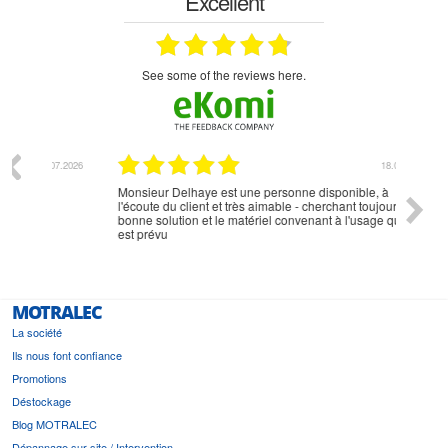
Excellent
see some of the reviews here.
07.2026
18.07.2026
Monsieur Delhaye est une personne disponible, à
bien ri
l'écoute du client et très aimable - cherchant toujours la
bonne solution et le matériel convenant à l'usage qui en
est prévu
MOTRALEC
La société
Ils nous font confiance
Promotions
Déstockage
Blog MOTRALEC
Dépannage sur site / Intervention