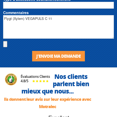
Commentaires
J'ENVOIE MA DEMANDE
Nos clients
Évaluations Clients
4.8
/
5
parlent bien
mieux que nous...
Ils donnent leur avis sur leur expérience avec
Motralec