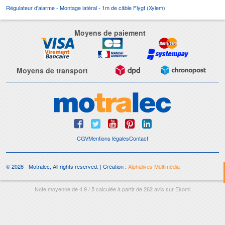
Régulateur d'alarme - Montage latéral - 1m de câble Flygt (Xylem)
Moyens de paiement
Moyens de transport
CGV
Mentions légales
Contact
© 2026 - Motralec, All rights reserved. | Création :
Alphalives Multimédia
Note moyenne de
4.9
/
5
calculée à partir de
262
avis sur
Ekomi