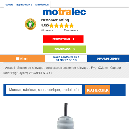
Société
Espace client
Ma sélection
customer rating
4.8
/5
598 reviews
More reviews
PROMOTIONS
BONS PLANS
Nous contacter au :
Menu
DEMANDE DE DEVIS
01 39 97 65 10
Accueil
Station de relevage
Accessoires station de relevage
Flygt (Xylem)
Capteur
radar Flygt (Xylem) VEGAPULS C 11
RECHERCHER