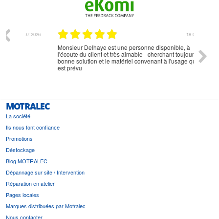
07.2026
18.07.2026
Monsieur Delhaye est une personne disponible, à
bien ri
l'écoute du client et très aimable - cherchant toujours la
bonne solution et le matériel convenant à l'usage qui en
est prévu
MOTRALEC
La société
Ils nous font confiance
Promotions
Déstockage
Blog MOTRALEC
Dépannage sur site / Intervention
Réparation en atelier
Pages locales
Marques distribuées par Motralec
Nous contacter