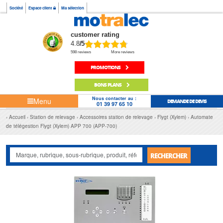
Société
Espace client
Ma sélection
customer rating
4.8
/5
598 reviews
More reviews
PROMOTIONS
BONS PLANS
Nous contacter au :
Menu
DEMANDE DE DEVIS
01 39 97 65 10
Accueil
Station de relevage
Accessoires station de relevage
Flygt (Xylem)
Automate
de télégestion Flygt (Xylem) APP 700 (APP-700)
RECHERCHER