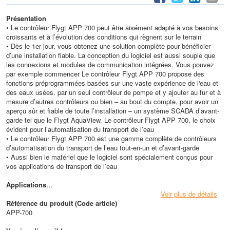
Présentation
• Le contrôleur Flygt APP 700 peut être aisément adapté à vos besoins
croissants et à l’évolution des conditions qui règnent sur le terrain
• Dès le 1er jour, vous obtenez une solution complète pour bénéficier
d’une installation fiable. La conception du logiciel est aussi souple que
les connexions et modules de communication intégrées. Vous pouvez
par exemple commencer Le contrôleur Flygt APP 700 propose des
fonctions préprogrammées basées sur une vaste expérience de l'eau et
des eaux usées. par un seul contrôleur de pompe et y ajouter au fur et à
mesure d’autres contrôleurs ou bien – au bout du compte, pour avoir un
aperçu sûr et fiable de toute l’installation – un système SCADA d’avant-
garde tel que le Flygt AquaView. Le contrôleur Flygt APP 700, le choix
évident pour l’automatisation du transport de l’eau
• Le contrôleur Flygt APP 700 est une gamme complète de contrôleurs
d’automatisation du transport de l’eau tout-en-un et d’avant-garde
• Aussi bien le matériel que le logiciel sont spécialement conçus pour
vos applications de transport de l’eau
Applications
• Dans les applications de station de pompage, les débits et les niveaux
Voir plus de détails
d’eau sont surveillés avec une grande précision, tout comme le débit de
Référence du produit (Code article)
pompage, les coûts d’énergie et d’autres données clefs
APP-700
• Toutes les fonctions sont préindustrialisées sur la base de décennies