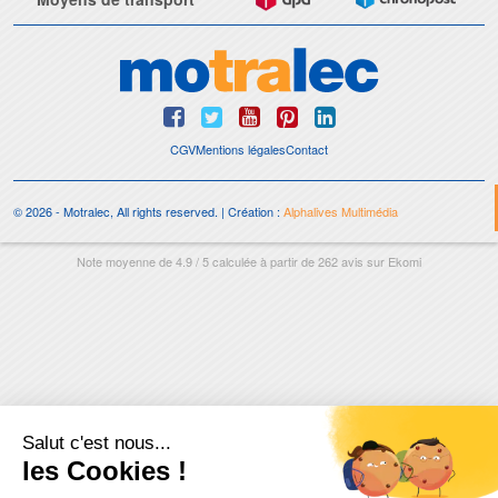
CGV
Mentions légales
Contact
© 2026 - Motralec, All rights reserved. | Création :
Alphalives Multimédia
Note moyenne de
4.9
/
5
calculée à partir de
262
avis sur
Ekomi