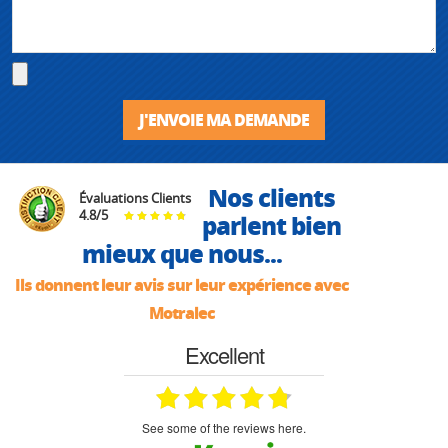
J'ENVOIE MA DEMANDE
Nos clients
Évaluations Clients
4.8
/
5
parlent bien
mieux que nous...
Ils donnent leur avis sur leur expérience avec
Motralec
Excellent
see some of the reviews here.