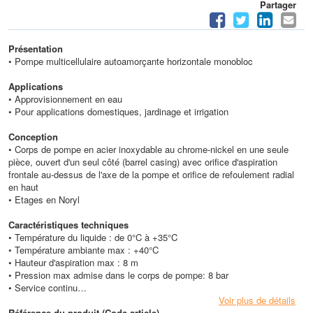
Partager
Présentation
• Pompe multicellulaire autoamorçante horizontale monobloc
Applications
• Approvisionnement en eau
• Pour applications domestiques, jardinage et irrigation
Conception
• Corps de pompe en acier inoxydable au chrome-nickel en une seule
pièce, ouvert d'un seul côté (barrel casing) avec orifice d'aspiration
frontale au-dessus de l'axe de la pompe et orifice de refoulement radial
en haut
• Etages en Noryl
Caractéristiques techniques
• Température du liquide : de 0°C à +35°C
• Température ambiante max : +40°C
• Hauteur d'aspiration max : 8 m
• Pression max admise dans le corps de pompe: 8 bar
• Service continu
• Hauteur max (HMT) : 56 m
Voir plus de détails
• Débit max : 8 m3/h
Référence du produit (Code article)