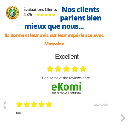
Nos clients
Évaluations Clients
4.8
/
5
parlent bien
mieux que nous...
Ils donnent leur avis sur leur expérience avec
Motralec
Excellent
see some of the reviews here.
07.2026
18.07.2026
Monsieur Delhaye est une personne disponible, à
bien ri
l'écoute du client et très aimable - cherchant toujours la
bonne solution et le matériel convenant à l'usage qui en
est prévu