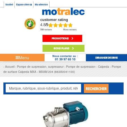
Société
Espace client
Ma sélection
customer rating
4.8
/5
598 reviews
More reviews
PROMOTIONS
BONS PLANS
Nous contacter au :
Menu
DEMANDE DE DEVIS
01 39 97 65 10
Accueil
Pompe de surpression, surpresseur
Pompe de surpression
Calpeda
Pompe
de surface Calpeda MXA
MXAM 204 (663A0041100)
RECHERCHER