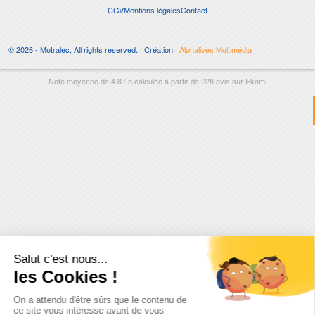
CGV
Mentions légales
Contact
© 2026 - Motralec, All rights reserved. | Création :
Alphalives Multimédia
Note moyenne de
4.8
/
5
calculée à partir de
228
avis sur
Ekomi