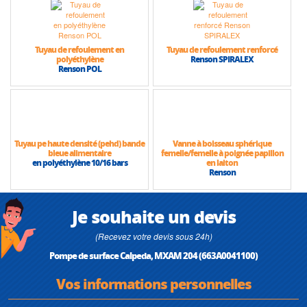
Tuyau de refoulement en
Tuyau de refoulement renforcé
polyéthylène
Renson SPIRALEX
Renson POL
Tuyau pe haute densité (pehd) bande
Vanne à boisseau sphérique
bleue alimentaire
femelle/femelle à poignée papillon
en polyéthylène 10/16 bars
en laiton
Renson
Je souhaite un devis
(Recevez votre devis sous 24h)
Pompe de surface Calpeda, MXAM 204 (663A0041100)
Vos informations personnelles