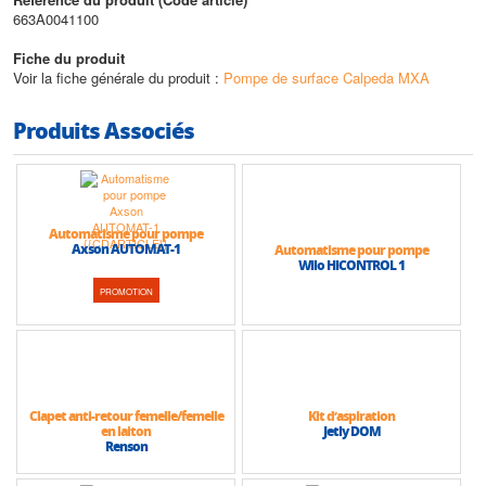
663A0041100
Fiche du produit
Voir la fiche générale du produit :
Pompe de surface Calpeda MXA
Produits Associés
Automatisme pour pompe
Axson AUTOMAT-1
Automatisme pour pompe
Wilo HICONTROL 1
PROMOTION
Clapet anti-retour femelle/femelle
Kit d’aspiration
en laiton
Jetly DOM
Renson