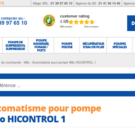
976
Siège (95) :
Agence du 92 :
Agence 
01 39 97 65 10
01 41 46 14 46
customer rating
contacter au :
39 97 65 10
D
4.8
/5
598 reviews
More reviews
POMPE
POMPE DE
IMMERGÉE,
POMPE
RÉCUPÉRATEUR
POMPES
SURPRESSION,
FORAGE /
PISCINE
D'EAU DE PLUIE
SPÉCIALES
SURPRESSEUR
PUITS
te de commande
Wilo
Automatisme pour pompe Wilo HICONTROL 1
tomatisme pour pompe
lo HICONTROL 1