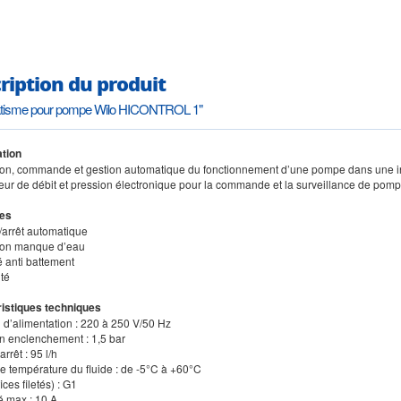
ription du produit
tisme pour pompe Wilo HICONTROL 1"
tion
tion, commande et gestion automatique du fonctionnement d’une pompe dans une in
leur de débit et pression électronique pour la commande et la surveillance de pom
es
/arrêt automatique
tion manque d’eau
é anti battement
ité
istiques techniques
n d’alimentation : 220 à 250 V/50 Hz
on enclenchement : 1,5 bar
arrêt : 95 l/h
de température du fluide : de -5°C à +60°C
ices filetés) : G1
té max : 10 A