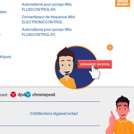
RETOUR
Automatisme pour pompe Wilo
EN HAUT
FLUIDCONTROL-EK
ralec
Convertisseur de fréquence Wilo
ELECTRONICCONTROL
Automatisme pour pompe Wilo
e
FLUIDCONTROL-FC
X
triques
port
CGV
Mentions légales
Contact