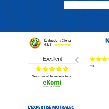
N
Évaluations Clients
4.8
/
5
Excellent
29.03.2026
29.03.2026
étitifs,
bonjour commande pompe puit malgré un
ras
mmercial,***
appel en dehors des heures d ouverture votre
commercial a géré ma demande le devis reçu
immédiatement un fois le paiement effectue la
see some of the reviews here.
commande a été valider l envoi a été un peu
long mais dans l ensemble très satisfait
L'EXPERTISE MOTRALEC