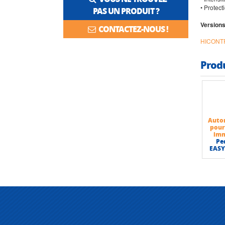
• Protect
PAS UN PRODUIT ?
Versions
CONTACTEZ-NOUS !
HICONTR
Prod
Auto
pou
im
Pe
EASY