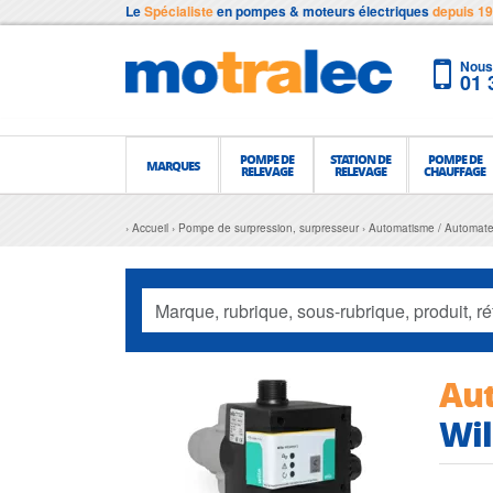
Le
Spécialiste
en pompes & moteurs électriques
depuis 1
Nous 
01 
POMPE DE
STATION DE
POMPE DE
MARQUES
RELEVAGE
RELEVAGE
CHAUFFAGE
Accueil
Pompe de surpression, surpresseur
Automatisme / Automa
Au
Wi