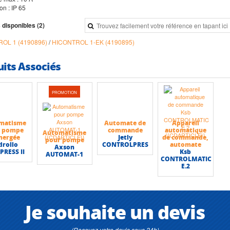
ion : IP 65
 disponibles (2)
OL 1 (4190896)
/
HICONTROL 1-EK (4190895)
uits Associés
PROMOTION
matisme
Automate de
Appareil
r pompe
commande
automatique
Automatisme
mergée
Jetly
de commande,
pour pompe
drollo
CONTROLPRES
automate
Axson
PRESS II
Ksb
AUTOMAT-1
CONTROLMATIC
E.2
Je souhaite un devis
(Recevez votre devis sous 24h)