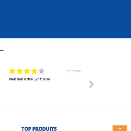
..
07.07.2026
bien rien a dire .what else
RAS
TOP PRODUITS