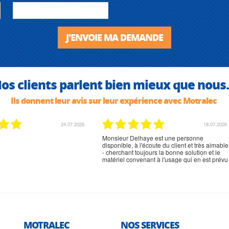
J'ENVOIE MA DEMANDE
os clients parlent bien mieux que nous.
Ils donnent leur avis sur leur expérience avec Motralec
24.07.2026
18.07.2026
Monsieur Delhaye est une personne
disponible, à l'écoute du client et très aimable
- cherchant toujours la bonne solution et le
matériel convenant à l'usage qui en est prévu
MOTRALEC
NOS SERVICES