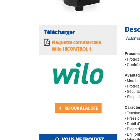
Desc
Télécharger
"Automa
Plaquette commerciale
Wilo HICONTROL 1
Présenta
• Protec
• Contrô
Avantag
• Marche
• Protec
• Sécurit
• Simplic
Caractér
RETOUR À LA LISTE
• Tensio
• Pressi
• Débit d’
• Plage 
• DN (orif
VOUS NE TROUVEZ
• Intensi