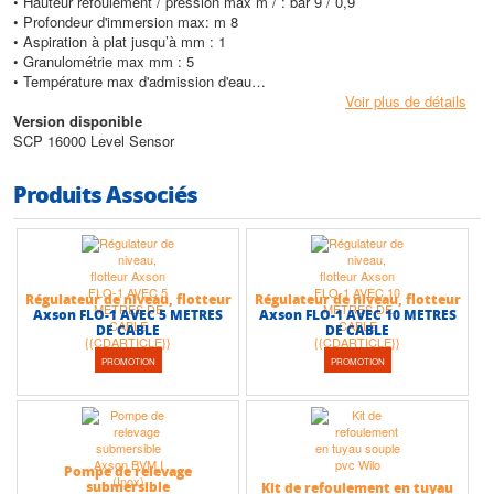
• Hauteur refoulement / pression max m / : bar 9 / 0,9
• Profondeur d'immersion max: m 8
• Aspiration à plat jusqu’à mm : 1
• Granulométrie max mm : 5
• Température max d'admission d'eau
• Température max eau (°C) : 35
Voir plus de détails
• Poids sans accessoires (kg) :7,2
Version disponible
SCP 16000 Level Sensor
Produits Associés
Régulateur de niveau, flotteur
Régulateur de niveau, flotteur
Axson FLO-1 AVEC 5 METRES
Axson FLO-1 AVEC 10 METRES
DE CABLE
DE CABLE
PROMOTION
PROMOTION
Pompe de relevage
submersible
Kit de refoulement en tuyau