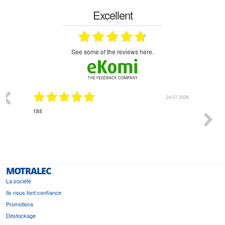
Excellent
see some of the reviews here.
03.2026
24.07.2026
n
ras
Monsie
 géré
l'écout
le
bonne 
i a été
est pr
MOTRALEC
La société
Ils nous font confiance
Promotions
Déstockage