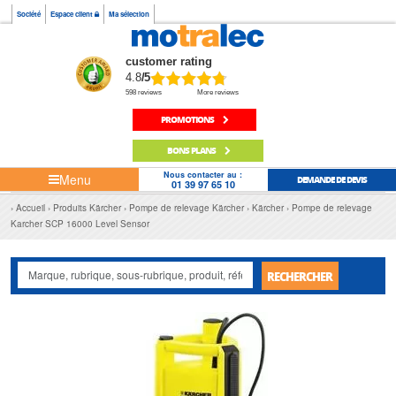
Société
Espace client
Ma sélection
customer rating
4.8
/5
598 reviews
More reviews
PROMOTIONS
BONS PLANS
Nous contacter au :
Menu
DEMANDE DE DEVIS
01 39 97 65 10
Accueil
Produits Kärcher
Pompe de relevage Kärcher
Kärcher
Pompe de relevage
Karcher SCP 16000 Level Sensor
RECHERCHER