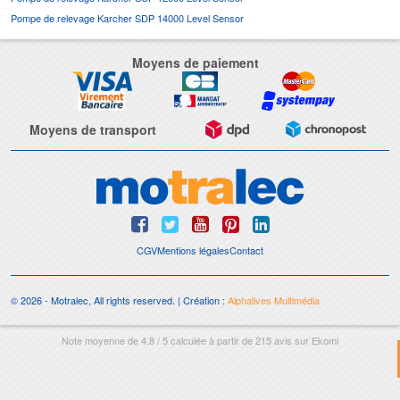
Pompe de relevage Karcher SDP 14000 Level Sensor
Moyens de paiement
Moyens de transport
CGV
Mentions légales
Contact
© 2026 - Motralec, All rights reserved. | Création :
Alphalives Multimédia
Note moyenne de
4.8
/
5
calculée à partir de
215
avis sur
Ekomi