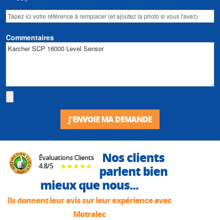
Commentaires
J'ENVOIE MA DEMANDE
Nos clients
Évaluations Clients
4.8
/
5
parlent bien
mieux que nous...
Ils donnent leur avis sur leur expérience avec
Motralec