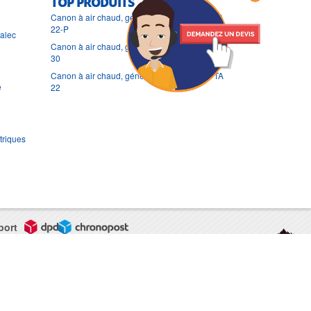
TOP PRODUITS
Canon à air chaud, générateur Thermobile TA
22-P
ralec
Canon à air chaud, générateur Thermobile TA
30
Canon à air chaud, générateur Thermobile TA
e
22
triques
port
CGV
Mentions légales
Contact