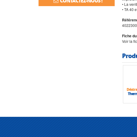
CONTACTEZ-NOUS !
• La vent
• TA 40 
Référenc
4022300
Fiche du
Voir la f
Prod
Déstra
Therm