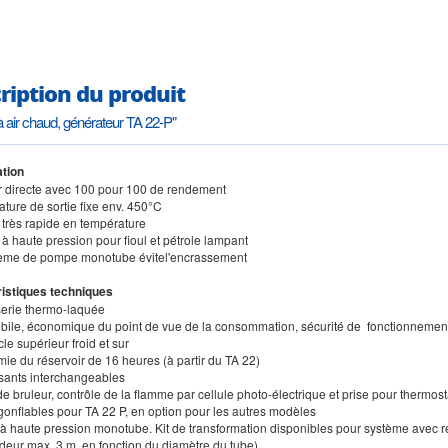
ription du produit
 air chaud, générateur TA 22-P"
tion
r directe avec 100 pour 100 de rendement
ture de sortie fixe env. 450°C
 très rapide en température
à haute pression pour fioul et pétrole lampant
tème de pompe monotube évitel'encrassement
istiques techniques
serie thermo-laquée
obile, économique du point de vue de la consommation, sécurité de fonctionnemen
le supérieur froid et sur
ie du réservoir de 16 heures (à partir du TA 22)
ants interchangeables
de bruleur, contrôle de la flamme par cellule photo-électrique et prise pour thermost
gonflables pour TA 22 P, en option pour les autres modèles
à haute pression monotube. Kit de transformation disponibles pour système avec ret
deur max. 3 m, en fonction du diamètre du tube)