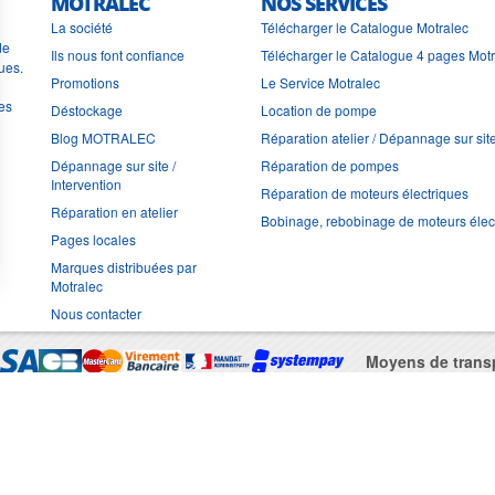
MOTRALEC
NOS SERVICES
La société
Télécharger le Catalogue Motralec
de
Ils nous font confiance
Télécharger le Catalogue 4 pages Mot
ues.
Promotions
Le Service Motralec
les
Déstockage
Location de pompe
Blog MOTRALEC
Réparation atelier / Dépannage sur sit
Dépannage sur site /
Réparation de pompes
Intervention
Réparation de moteurs électriques
Réparation en atelier
Bobinage, rebobinage de moteurs élec
Pages locales
Marques distribuées par
Motralec
Nous contacter
Moyens de trans