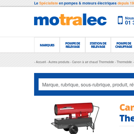
Le
Spécialiste
en pompes & moteurs électriques
depuis 1
Nous 
01 
POMPE DE
STATION DE
POMPE DE
MARQUES
RELEVAGE
RELEVAGE
CHAUFFAGE
Accueil
Autres produits
Canon à air chaud Thermobile
Thermobile
Can
The