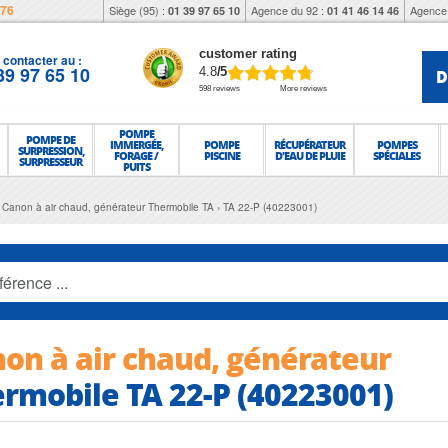
976
Siège (95) :
Agence du 92 :
Agence 
01 39 97 65 10
01 41 46 14 46
customer rating
contacter au :
39 97 65 10
D
4.8
/5
598 reviews
More reviews
POMPE
POMPE DE
IMMERGÉE,
POMPE
RÉCUPÉRATEUR
POMPES
SURPRESSION,
FORAGE /
PISCINE
D'EAU DE PLUIE
SPÉCIALES
SURPRESSEUR
PUITS
Canon à air chaud, générateur Thermobile TA
TA 22-P (40223001)
on à air chaud, générateur
rmobile TA 22-P (40223001)