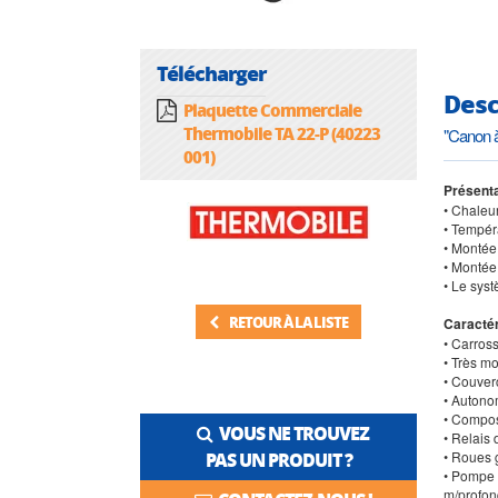
Télécharger
Desc
Plaquette Commerciale
Thermobile TA 22-P (40223
"Canon à
001)
Présenta
• Chaleu
• Tempéra
• Montée
• Montée 
• Le sys
RETOUR À LA LISTE
Caractér
• Carros
• Très m
• Couverc
• Autonom
• Compos
VOUS NE TROUVEZ
• Relais 
• Roues 
PAS UN PRODUIT ?
• Pompe 
m/profon