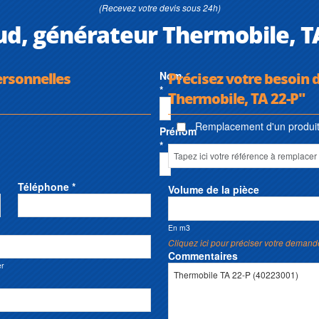
(Recevez votre devis sous 24h)
ud, générateur Thermobile, T
ersonnelles
Nom
Précisez votre besoin 
*
Thermobile, TA 22-P"
Remplacement d'un produit 
Prénom
*
Téléphone *
Volume de la pièce
En m3
Cliquez ici pour préciser votre demand
Commentaires
er