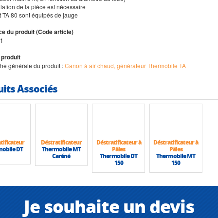
ilation de la pièce est nécessaire
et TA 80 sont équipés de jauge
e du produit (Code article)
1
 produit
iche générale du produit :
Canon à air chaud, générateur Thermobile TA
uits Associés
tificateur
Déstratificateur
Déstratificateur à
Déstratificateur à
obile DT
Thermobile MT
Pâles
Pâles
Caréné
Thermobile DT
Thermobile MT
150
150
Je souhaite un devis