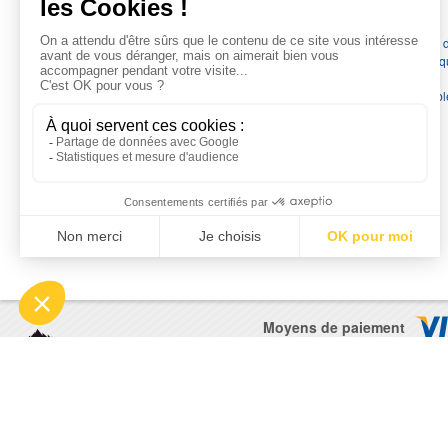
L'EXPERTISE MOTRALEC
Depuis 1976
, nous sommes
les spécialistes numéro 1 en
France
en pompes de relevage, station de relevage, pompe 
chauffage, suppression, forage, immergée et moteurs électriq
Nous assurons
la vente, la réparation, l'installation et le
dépannage
, tout en travaillant avec les marques les plus fiab
du marché.
Moyens de paiement