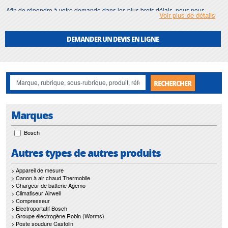
Afin de répondre à votre demande dans les plus brefs délais, nous nous
Voir plus de détails
assurons d'avoir en permanence un stock important de
brise-béton
.
Motralec
met également à votre disposition son service de
réparation
et
DEMANDER UN DEVIS EN LIGNE
maintenance de
brise-béton
.
Nos interventions sur toute l'Ile de France suivant vos besoins et vos
contraintes sont un gage d'efficacité, et garantissent l'absence de perturbation
de vos installations de
brise-béton
.
RECHERCHER
Marques
Bosch
Autres types de autres produits
> Appareil de mesure
> Canon à air chaud Thermobile
> Chargeur de batterie Agemo
> Climatiseur Airwell
> Compresseur
> Electroportatif Bosch
> Groupe électrogène Robin (Worms)
> Poste soudure Castolin