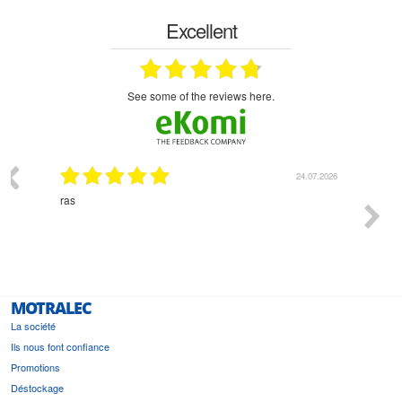
Excellent
see some of the reviews here.
03.2026
24.07.2026
n
ras
Monsie
 géré
l'écout
le
bonne 
i a été
est pr
MOTRALEC
La société
Ils nous font confiance
Promotions
Déstockage