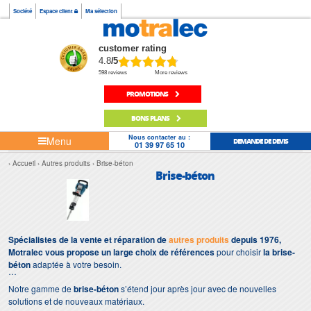
Société
Espace client
Ma sélection
customer rating
4.8
/5
598 reviews
More reviews
PROMOTIONS
BONS PLANS
Nous contacter au :
Menu
DEMANDE DE DEVIS
01 39 97 65 10
Accueil
Autres produits
Brise-béton
Brise-béton
Spécialistes de la vente et réparation de
autres produits
depuis 1976,
Motralec vous propose un large choix de références
pour choisir
la brise-
béton
adaptée à votre besoin.
Notre gamme de
brise-béton
s’étend jour après jour avec de nouvelles
solutions et de nouveaux matériaux.