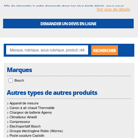
Afin de répondre à votre demande dans les plus brefs délais, nous nous
Voir plus de détails
assurons d'avoir en permanence un stock important de
marteau piqueur
.
Motralec
met également à votre disposition son service de
réparation
et
DEMANDER UN DEVIS EN LIGNE
maintenance de
marteau piqueur
.
Nos interventions sur toute l'Ile de France suivant vos besoins et vos
contraintes sont un gage d'efficacité, et garantissent l'absence de perturbation
de vos installations de
marteau piqueur
.
RECHERCHER
Marques
Bosch
Autres types de autres produits
> Appareil de mesure
> Canon à air chaud Thermobile
> Chargeur de batterie Agemo
> Climatiseur Airwell
> Compresseur
> Electroportatif Bosch
> Groupe électrogène Robin (Worms)
> Poste soudure Castolin