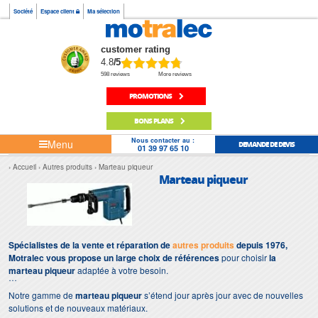
Société
Espace client
Ma sélection
customer rating
4.8
/5
598 reviews
More reviews
PROMOTIONS
BONS PLANS
Nous contacter au :
Menu
DEMANDE DE DEVIS
01 39 97 65 10
Accueil
Autres produits
Marteau piqueur
Marteau piqueur
Spécialistes de la vente et réparation de
autres produits
depuis 1976,
Motralec vous propose un large choix de références
pour choisir
la
marteau piqueur
adaptée à votre besoin.
Notre gamme de
marteau piqueur
s’étend jour après jour avec de nouvelles
solutions et de nouveaux matériaux.