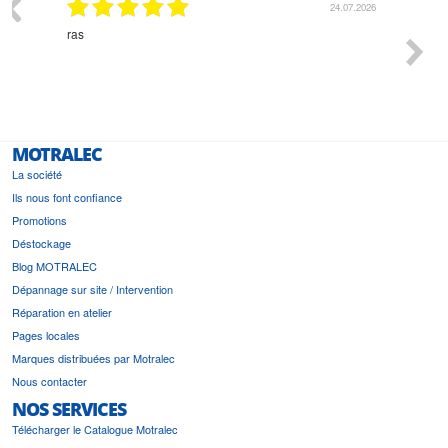
24.07.2026
18.07.2026
Monsieur Delhaye est une personne disponible, à
l'écoute du client et très aimable - cherchant toujours la
bonne solution et le matériel convenant à l'usage qui en
est prévu
MOTRALEC
La société
Ils nous font confiance
Promotions
Déstockage
Blog MOTRALEC
Dépannage sur site / Intervention
Réparation en atelier
Pages locales
Marques distribuées par Motralec
Nous contacter
NOS SERVICES
Télécharger le Catalogue Motralec