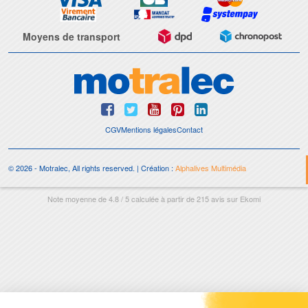
Moyens de transport
CGV
Mentions légales
Contact
© 2026 - Motralec, All rights reserved. | Création :
Alphalives Multimédia
Note moyenne de
4.8
/
5
calculée à partir de
215
avis sur
Ekomi