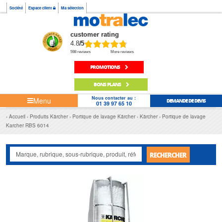
Société
Espace client
Ma sélection
customer rating
4.8
/5
598 reviews
More reviews
PROMOTIONS
BONS PLANS
Nous contacter au :
Menu
DEMANDE DE DEVIS
01 39 97 65 10
Accueil
Produits Kärcher
Portique de lavage Kärcher
Kärcher
Portique de lavage
Karcher RBS 6014
RECHERCHER