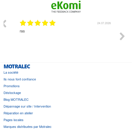
03.2026
24.07.2026
n
ras
Monsie
 géré
l'écout
le
bonne 
i a été
est pr
MOTRALEC
La société
Ils nous font confiance
Promotions
Déstockage
Blog MOTRALEC
Dépannage sur site / Intervention
Réparation en atelier
Pages locales
Marques distribuées par Motralec