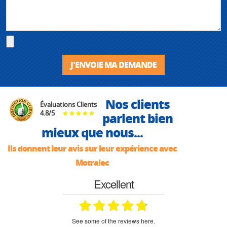
J'ENVOIE MA DEMANDE
Nos clients
Évaluations Clients
4.8
/
5
parlent bien
mieux que nous...
Ils donnent leur avis sur leur expérience avec
Motralec
Excellent
see some of the reviews here.