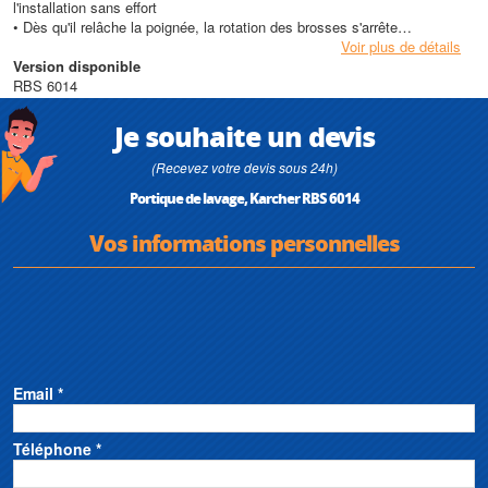
l'installation sans effort
• Dès qu'il relâche la poignée, la rotation des brosses s'arrête
Voir plus de détails
Dosage du détergent
Version disponible
• Pour optimiser le nettoyage, il est possible d'ajouter, le cas échéant, un
RBS 6014
détergent via la pompe de dosage
Je souhaite un devis
Caractéristiques techniques
• Hauteur de l’installation (mm) : 4370
(Recevez votre devis sous 24h)
• Hauteur de lavage (mm) : 4205
Portique de lavage, Karcher RBS 6014
• Nombre de phases (Ph) : 3
• Fréquence (Hz) : 50
Vos informations personnelles
• Voltage (V) : 400
Email *
Téléphone *