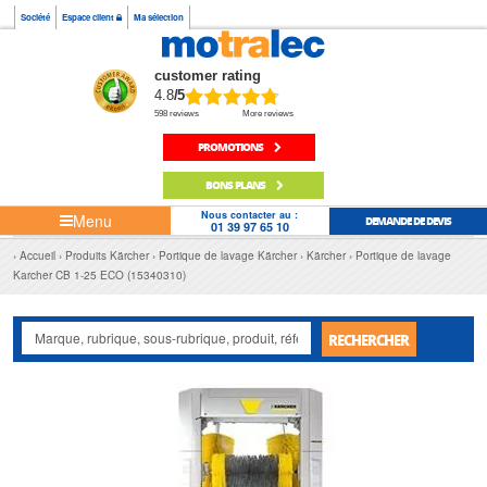
Société
Espace client
Ma sélection
customer rating
4.8
/5
598 reviews
More reviews
PROMOTIONS
BONS PLANS
Nous contacter au :
Menu
DEMANDE DE DEVIS
01 39 97 65 10
Accueil
Produits Kärcher
Portique de lavage Kärcher
Kärcher
Portique de lavage
Karcher CB 1-25 ECO (15340310)
RECHERCHER