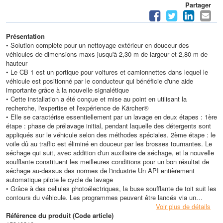
Partager
Présentation
• Solution complète pour un nettoyage extérieur en douceur des
véhicules de dimensions maxs jusqu'à 2,30 m de largeur et 2,80 m de
hauteur
• Le CB 1 est un portique pour voitures et camionnettes dans lequel le
véhicule est positionné par le conducteur qui bénéficie d'une aide
importante grâce à la nouvelle signalétique
• Cette installation a été conçue et mise au point en utilisant la
recherche, l'expertise et l'expérience de Kärcher®
• Elle se caractérise essentiellement par un lavage en deux étapes : 1ère
étape : phase de prélavage initial, pendant laquelle des détergents sont
appliqués sur le véhicule selon des méthodes spéciales. 2ème étape : le
voile dû au traffic est éliminé en douceur par les brosses tournantes. Le
séchage qui suit, avec addition d'un auxiliaire de séchage, et la nouvelle
soufflante constituent les meilleures conditions pour un bon résultat de
séchage au-dessus des normes de l'industrie Un API entièrement
automatique pilote le cycle de lavage
• Grâce à des cellules photoélectriques, la buse soufflante de toit suit les
contours du véhicule. Les programmes peuvent être lancés via un
tableau de commande ou d'autres éléments de commande
Voir plus de détails
• Comme on le sait très bien, l'eau et les détergents utilisés pendant le
Référence du produit (Code article)