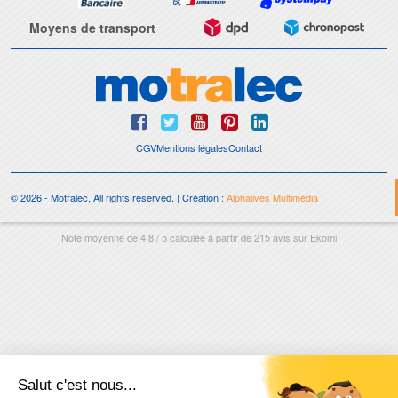
Moyens de transport
CGV
Mentions légales
Contact
© 2026 - Motralec, All rights reserved. | Création :
Alphalives Multimédia
Note moyenne de
4.8
/
5
calculée à partir de
215
avis sur
Ekomi