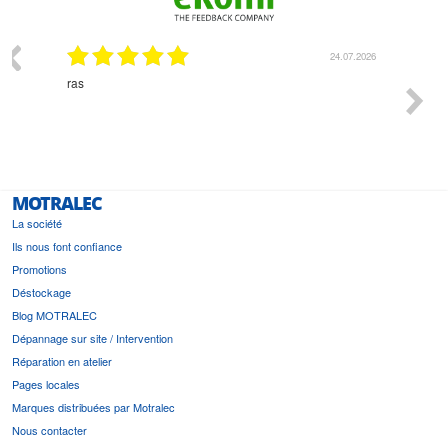
03.2026
24.07.2026
n
ras
Monsie
 géré
l'écout
le
bonne 
i a été
est pr
MOTRALEC
La société
Ils nous font confiance
Promotions
Déstockage
Blog MOTRALEC
Dépannage sur site / Intervention
Réparation en atelier
Pages locales
Marques distribuées par Motralec
Nous contacter