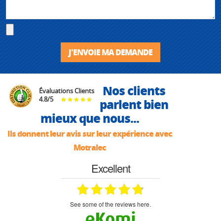
J'ENVOIE MA DEMANDE
Nos clients
Évaluations Clients
4.8
/
5
parlent bien
mieux que nous...
Ils donnent leur avis sur leur expérience avec
Motralec
Excellent
see some of the reviews here.