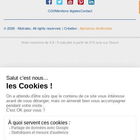
CGV
Mentions légales
Contact
© 2026 - Motralec, All rights reserved. | Création :
Alphalives Multimédia
Note moyenne de
4.8
/
5
calculée à partir de
215
avis sur
Ekomi