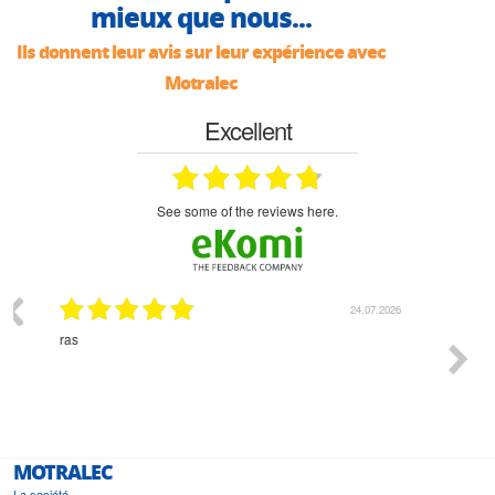
mieux que nous...
Ils donnent leur avis sur leur expérience avec
Motralec
Excellent
see some of the reviews here.
.07.2026
18.07.2026
Monsieur Delhaye est une personne disponible, à
bien r
l'écoute du client et très aimable - cherchant toujours la
bonne solution et le matériel convenant à l'usage qui en
est prévu
MOTRALEC
La société