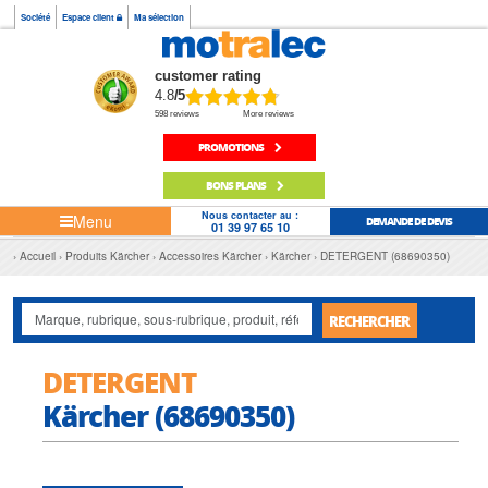
Société
Espace client
Ma sélection
customer rating
4.8
/5
598 reviews
More reviews
PROMOTIONS
BONS PLANS
Nous contacter au :
Menu
DEMANDE DE DEVIS
01 39 97 65 10
Accueil
Produits Kärcher
Accessoires Kärcher
Kärcher
DETERGENT (68690350)
RECHERCHER
DETERGENT
Kärcher (68690350)