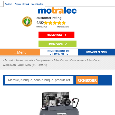
Société
Espace client
Ma sélection
customer rating
4.8
/5
598 reviews
More reviews
PROMOTIONS
BONS PLANS
Nous contacter au :
Menu
DEMANDE DE DEVIS
01 39 97 65 10
Accueil
Autres produits
Compresseur
Atlas Copco
Compresseur Atlas Copco
AUTOMAN
AUTOMAN (AUTOMAN-)
RECHERCHER