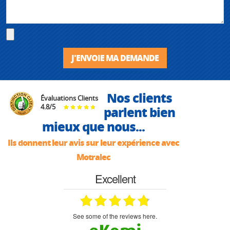
J'ENVOIE MA DEMANDE
Nos clients
Évaluations Clients
4.8
/
5
parlent bien
mieux que nous...
Ils donnent leur avis sur leur expérience avec
Motralec
Excellent
see some of the reviews here.