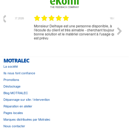
07.2026
18.07.2026
Monsieur Delhaye est une personne disponible, à
bien ri
l'écoute du client et très aimable - cherchant toujours la
bonne solution et le matériel convenant à l'usage qui en
est prévu
MOTRALEC
La société
Ils nous font confiance
Promotions
Déstockage
Blog MOTRALEC
Dépannage sur site / Intervention
Réparation en atelier
Pages locales
Marques distribuées par Motralec
Nous contacter