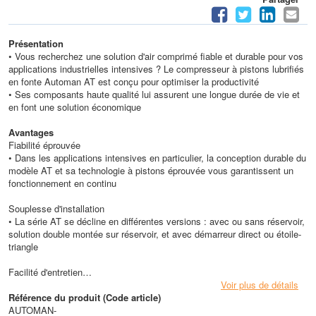
Présentation
• Vous recherchez une solution d'air comprimé fiable et durable pour vos
applications industrielles intensives ? Le compresseur à pistons lubrifiés
en fonte Automan AT est conçu pour optimiser la productivité
• Ses composants haute qualité lui assurent une longue durée de vie et
en font une solution économique
Avantages
Fiabilité éprouvée
• Dans les applications intensives en particulier, la conception durable du
modèle AT et sa technologie à pistons éprouvée vous garantissent un
fonctionnement en continu
Souplesse d'installation
• La série AT se décline en différentes versions : avec ou sans réservoir,
solution double montée sur réservoir, et avec démarreur direct ou étoile-
triangle
Facilité d'entretien
• Tous les modèles Automan sont conçus dans un souci de facilité de
Voir plus de détails
maintenance
Référence du produit (Code article)
• Les différents kits d'entretien alliés aux lubrifiants Atlas Copco étendent
AUTOMAN-