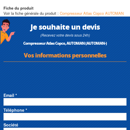
la durée de vie du compresseur AT
Fiche du produit
Caractéristiques techniques
Voir la fiche générale du produit :
Compresseur Atlas Copco AUTOMAN
• Puissance installée du moteur : 4 - 11 kW
• Débit d'air libre (FAD) (l/s, cfm) : 9 - 23.5 l/s
Je souhaite un devis
(Recevez votre devis sous 24h)
Compresseur Atlas Copco, AUTOMAN (AUTOMAN-)
Vos informations personnelles
Email *
Téléphone *
Société