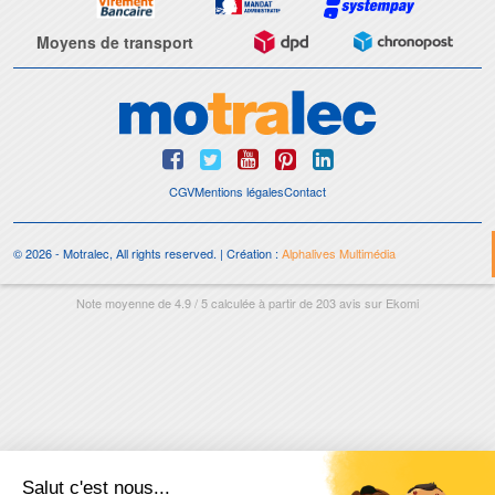
Moyens de transport
CGV
Mentions légales
Contact
© 2026 - Motralec, All rights reserved. | Création :
Alphalives Multimédia
Note moyenne de
4.9
/
5
calculée à partir de
203
avis sur
Ekomi