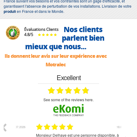
France suivant vos besoins et vos contraintes sont un gage d'efficacité, et
garantissent l'absence de perturbation de vos installations. Livraison de votre
produit
en France et dans le Monde.
Nos clients
Évaluations Clients
4.8
/
5
parlent bien
mieux que nous...
Ils donnent leur avis sur leur expérience avec
Motralec
Excellent
see some of the reviews here.
07.2026
18.07.2026
Monsieur Delhaye est une personne disponible, à
bien ri