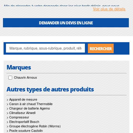
Afin de répondre à votre demande dans les plus brefs délais, nous nous
Voir plus de détails
assurons d'avoir en permanence un stock important de
champmètre
.
Motralec
met également à votre disposition son service de
réparation
et
DEMANDER UN DEVIS EN LIGNE
maintenance de
champmètre
.
Nos interventions sur toute l'Ile de France suivant vos besoins et vos
contraintes sont un gage d'efficacité, et garantissent l'absence de perturbation
de vos installations de
champmètre
.
RECHERCHER
Marques
Chauvin Arnoux
Autres types de autres produits
> Appareil de mesure
> Canon à air chaud Thermobile
> Chargeur de batterie Agemo
> Climatiseur Airwell
> Compresseur
> Electroportatif Bosch
> Groupe électrogène Robin (Worms)
> Poste soudure Castolin