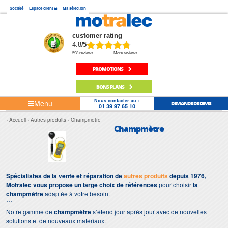
Société
Espace client
Ma sélection
customer rating
4.8
/5
598 reviews
More reviews
PROMOTIONS
BONS PLANS
Nous contacter au :
Menu
DEMANDE DE DEVIS
01 39 97 65 10
Accueil
Autres produits
Champmètre
Champmètre
Spécialistes de la vente et réparation de
autres produits
depuis 1976,
Motralec vous propose un large choix de références
pour choisir
la
champmètre
adaptée à votre besoin.
Notre gamme de
champmètre
s’étend jour après jour avec de nouvelles
solutions et de nouveaux matériaux.