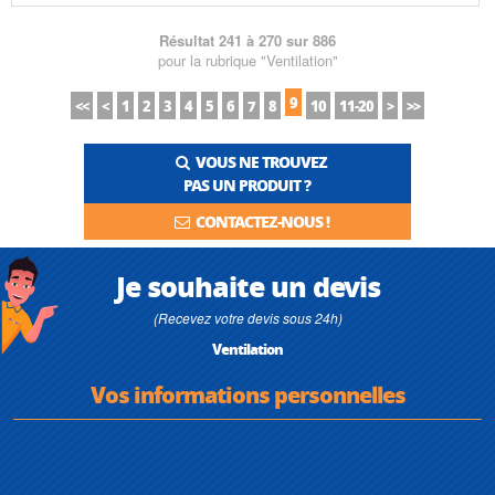
Résultat 241 à 270 sur 886
pour la rubrique "Ventilation"
9
<<
<
1
2
3
4
5
6
7
8
10
11-20
>
>>
VOUS NE TROUVEZ
PAS UN PRODUIT ?
CONTACTEZ-NOUS !
Je souhaite un devis
(Recevez votre devis sous 24h)
Ventilation
Vos informations personnelles