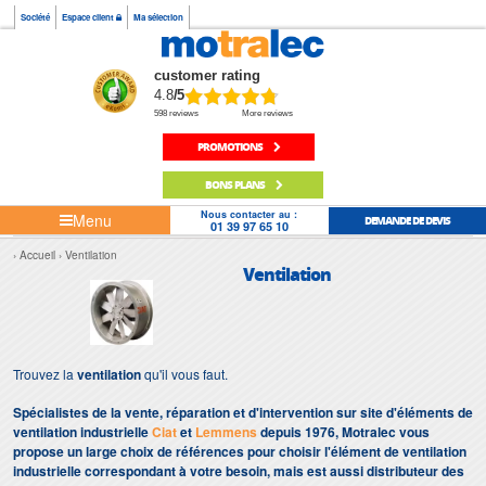
Société
Espace client
Ma sélection
customer rating
4.8
/5
598 reviews
More reviews
PROMOTIONS
BONS PLANS
Nous contacter au :
Menu
DEMANDE DE DEVIS
01 39 97 65 10
Accueil
Ventilation
Ventilation
Trouvez la
ventilation
qu'il vous faut.
Spécialistes de la vente, réparation et d'intervention sur site d'éléments de
ventilation industrielle
Ciat
et
Lemmens
depuis 1976, Motralec vous
propose un large choix de références pour choisir l'élément de ventilation
industrielle correspondant à votre besoin, mais est aussi distributeur des