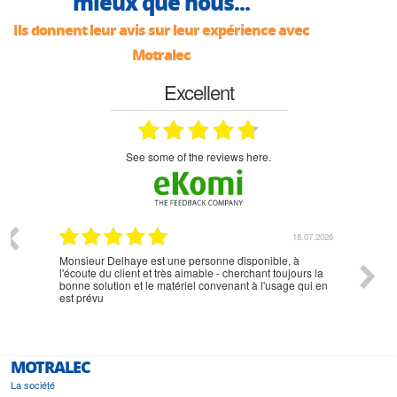
mieux que nous...
Ils donnent leur avis sur leur expérience avec
Motralec
Excellent
see some of the reviews here.
07.2026
18.07.2026
Monsieur Delhaye est une personne disponible, à
bien ri
l'écoute du client et très aimable - cherchant toujours la
bonne solution et le matériel convenant à l'usage qui en
est prévu
MOTRALEC
La société