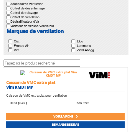
Accessoires ventilation
Coffret de désenfumage
Coffret de relayage
Coffret de ventilation
Déstratificateur d'air
Variateur de vitesse ventilateur
Marques de ventilation
Ciat
Elco
France Air
Lemmens
Vim
Ziehl-Abegg
Caisson de VMC extra plat
Vim KMDT MP
Caisson de VMC extra plat pour ventilation
300 m3/h
Débit (max.)
VOIR LA FICHE
DEMANDE DE DEVIS