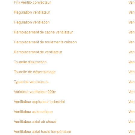
Prix ventilo convecteur
Vent
Regulation ventilateur
Vent
Regulation ventilation
Vent
Remplacement de cache ventilateur
Vent
Remplacement de roulements caisson
Vent
Remplacement de ventilateur
Vent
Tourelle d'extraction
Vent
Tourelle de désenfumage
Vent
Types de ventilateurs
Vent
Variateur ventilateur 220v
Vent
Ventilateur aspirateur industriel
Vent
Ventilateur automatique
Vent
Ventilateur axial air chaud
Ven
Ventilateur axial haute température
Ven