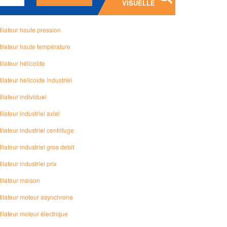
VISUELLE
ilateur haute pression
tilateur haute température
ilateur hélicoïde
ilateur helicoide industriel
ilateur individuel
ilateur industriel axial
ilateur industriel centrifuge
ilateur industriel gros debit
ilateur industriel prix
tilateur maison
tilateur moteur asynchrone
ilateur moteur électrique