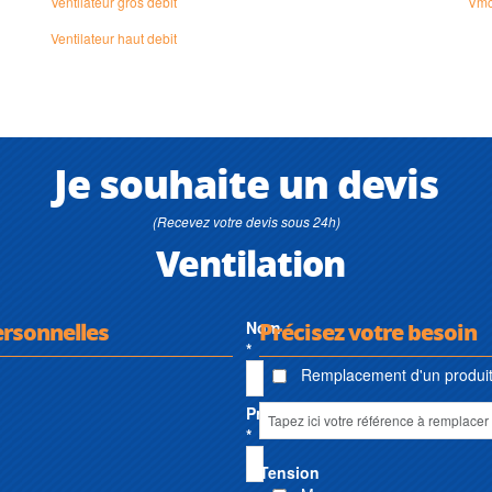
Ventilateur gros débit
Vmc
Ventilateur haut debit
Je souhaite un devis
(Recevez votre devis sous 24h)
Ventilation
ersonnelles
Nom
Précisez votre besoin
*
Remplacement d'un produit 
Prénom
*
Tension