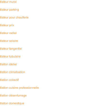
ilateur mural
ilateur parking
ilateur pour chaufferie
ilateur prix
ilateur radial
ilateur solaire
ilateur tangentiel
ilateur tubulaire
ilation atelier
ilation climatisation
ilation collectif
ilation cuisine professionnelle
tilation désenfumage
tilation domestique