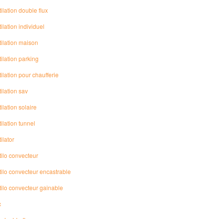
ilation double flux
ilation individuel
tilation maison
ilation parking
ilation pour chaufferie
ilation sav
ilation solaire
ilation tunnel
ilator
tilo convecteur
tilo convecteur encastrable
tilo convecteur gainable
c