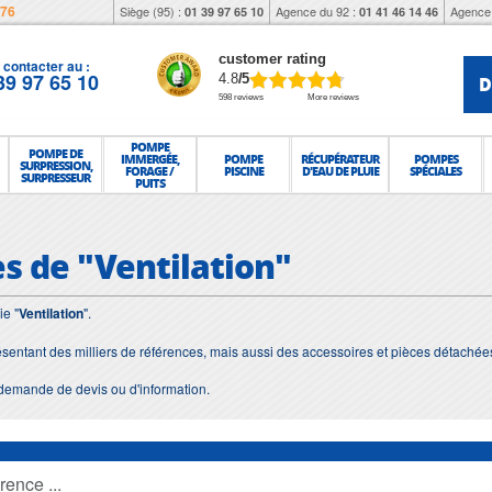
976
Siège (95) :
Agence du 92 :
Agence 
01 39 97 65 10
01 41 46 14 46
customer rating
contacter au :
39 97 65 10
D
4.8
/5
598 reviews
More reviews
POMPE
POMPE DE
IMMERGÉE,
POMPE
RÉCUPÉRATEUR
POMPES
SURPRESSION,
FORAGE /
PISCINE
D'EAU DE PLUIE
SPÉCIALES
SURPRESSEUR
PUITS
es de "Ventilation"
ie "
Ventilation
".
ésentant des milliers de références, mais aussi des accessoires et pièces détachée
demande de devis ou d'information.