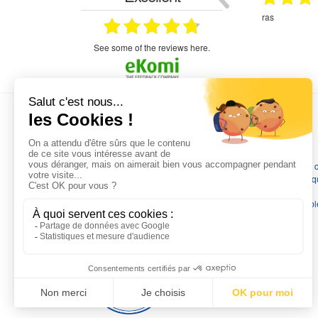
étitifs,
bonjour commande pompe puit malgré un
ras
mmercial,***
appel en dehors des heures d ouverture votre
commercial a géré ma demande le devis reçu
immédiatement un fois le paiement effectue la
see some of the reviews here.
commande a été valider l envoi a été un peu
long mais dans l ensemble très satisfait
L'EXPERTISE MOTRALEC
Depuis 1976
, nous sommes
les spécialistes numéro 1 en
France
en pompes de relevage, station de relevage, pompe 
chauffage, suppression, forage, immergée et moteurs électriq
Nous assurons
la vente, la réparation, l'installation et le
dépannage
, tout en travaillant avec les marques les plus fiab
du marché.