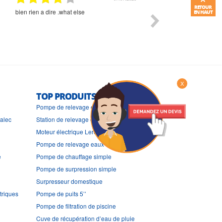
RETOUR
bien rien a dire .what else
RAS
EN HAUT
X
TOP PRODUITS
Pompe de relevage eaux chargées
ralec
Station de relevage eaux chargées
Moteur électrique Leroy Somer
Pompe de relevage eaux claires
e
Pompe de chauffage simple
Pompe de surpression simple
Surpresseur domestique
triques
Pompe de puits 5’’
Pompe de filtration de piscine
Cuve de récupération d’eau de pluie