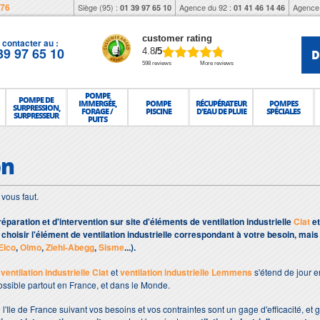
976
Siège (95) :
Agence du 92 :
Agence 
01 39 97 65 10
01 41 46 14 46
customer rating
contacter au :
39 97 65 10
D
4.8
/5
598 reviews
More reviews
POMPE
POMPE DE
IMMERGÉE,
POMPE
RÉCUPÉRATEUR
POMPES
SURPRESSION,
FORAGE /
PISCINE
D'EAU DE PLUIE
SPÉCIALES
SURPRESSEUR
PUITS
on
l vous faut.
réparation et d'intervention sur site d'éléments de ventilation industrielle
Ciat
e
choisir l'élément de ventilation industrielle correspondant à votre besoin, mai
Elco
,
Olmo
,
Ziehl-Abegg
,
Sisme
...).
e
ventilation industrielle Ciat
et
ventilation industrielle Lemmens
s'étend de jour e
possible partout en France, et dans le Monde.
 l'Ile de France suivant vos besoins et vos contraintes sont un gage d'efficacité, et