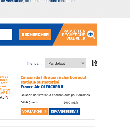
de ventilation
, accordez-nous votre confiance !
PASSER EN
RECHERCHER
RECHERCHE
VISUELLE
Trier par :
Caisson de filtration à charbon actif
statique ou motorisé
France Air OLFACARB II
Caisson de filtration à charbon actif pour cuisines
5000 m3/h
Débit (max.)
VOIR LA FICHE
DEMANDE DE DEVIS