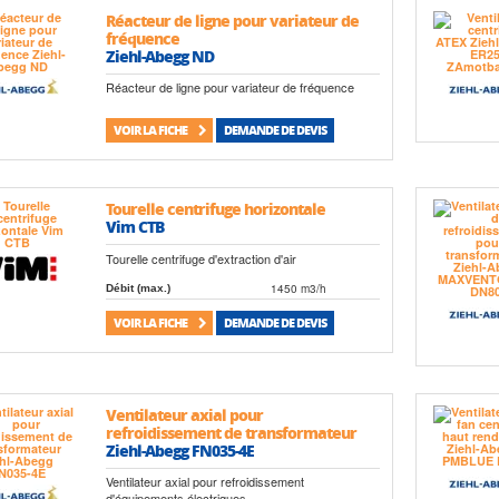
Réacteur de ligne pour variateur de
fréquence
Ziehl-Abegg ND
Réacteur de ligne pour variateur de fréquence
VOIR LA FICHE
DEMANDE DE DEVIS
Tourelle centrifuge horizontale
Vim CTB
Tourelle centrifuge d'extraction d'air
1450 m3/h
Débit (max.)
VOIR LA FICHE
DEMANDE DE DEVIS
Ventilateur axial pour
refroidissement de transformateur
Ziehl-Abegg FN035-4E
Ventilateur axial pour refroidissement
d'équipements électriques