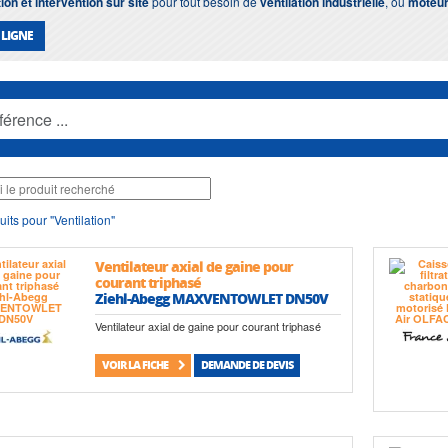
ion et intervention sur site
pour tout besoin de
ventilation industrielle
, ou
moteur 
 LIGNE
its pour "Ventilation"
Ventilateur axial de gaine pour
courant triphasé
Ziehl-Abegg MAXVENTOWLET DN50V
Ventilateur axial de gaine pour courant triphasé
VOIR LA FICHE
DEMANDE DE DEVIS