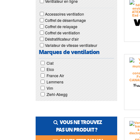
Ventilateur en ligne
Accessoires ventilation
Coffret de désenfumage
Coffret de relayage
Coffret de ventilation
Déstratificateur d'air
Variateur de vitesse ventilateur
Marques de ventilation
Ciat
Elco
France Air
Lemmens
Vim
Ziehl-Abegg
VOUS NE TROUVEZ
PAS UN PRODUIT ?