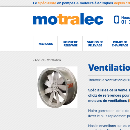
Le
Spécialiste
en pompes & moteurs électriques
depuis 1
Nous 
01 
POMPE DE
STATION DE
POMPE DE
MARQUES
RELEVAGE
RELEVAGE
CHAUFFAGE
Accueil
Ventilation
Ventilati
Trouvez la
ventilation
qu'i
Spécialistes de la vente, 
choix de références pour 
moteurs de ventilations (
Notre gamme en terme d
livrer le plus rapidement 
Nos interventions sur toute