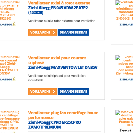
Ventilateur axial à rotor externe
Ziehl-Abegg FN045-VDW.2F.A7P2
(152820)
Ventilateur axial à rotor externe pour ventilation
VOIR LA FICHE
DEMANDE DE DEVIS
Ventilateur axial pour courant
triphasé
Ziehl-Abegg MAXVENTOWLET DN35V
Ventilateur axial triphasé pour ventilation
industrielle
VOIR LA FICHE
DEMANDE DE DEVIS
Ventilateur plug fan centrifuge haute
performance
Ziehl-Abegg CPRO ER25CPRO
ZAMOTPREMIUM