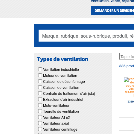
ventilation. Vente
,
réparat
DEMANDER UN DEVIS EN
Types de ventilation
886
produ
Ventilation industrielle
Moteur de ventilation
Caisson de désenfumage
Caisson de ventilation
Centrale de traitement d'air (cta)
Extracteur d'air industriel
Moto-ventilateur
Tourelle de ventilation
Ventilateur ATEX
Ventilateur axial
Ventilateur centrifuge