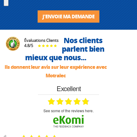
J'ENVOIE MA DEMANDE
Nos clients
Évaluations Clients
4.8
/
5
parlent bien
mieux que nous...
Ils donnent leur avis sur leur expérience avec
Motralec
Excellent
see some of the reviews here.