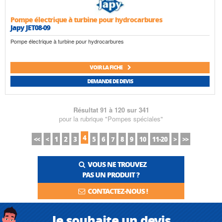
Pompe électrique à turbine pour hydrocarbures
Japy JET08-09
Pompe électrique à turbine pour hydrocarbures
VOIR LA FICHE
DEMANDE DE DEVIS
Résultat 91 à 120 sur 341
pour la rubrique "Pompes spéciales"
4
<<
<
1
2
3
5
6
7
8
9
10
11-20
>
>>
VOUS NE TROUVEZ
PAS UN PRODUIT ?
CONTACTEZ-NOUS !
Je souhaite un devis