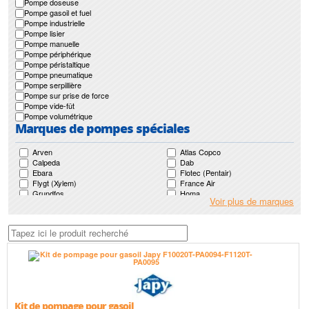
Pompe doseuse
Pompe gasoil et fuel
Pompe industrielle
Pompe lisier
Pompe manuelle
Pompe périphérique
Pompe péristaltique
Pompe pneumatique
Pompe serpillière
Pompe sur prise de force
Pompe vide-fût
Pompe volumétrique
Marques de pompes spéciales
Arven
Atlas Copco
Calpeda
Dab
Ebara
Flotec (Pentair)
Flygt (Xylem)
France Air
Grundfos
Homa
Voir plus de marques
Japy
Jetly
Jung Pumpen (Pentair)
Ksb
Leroy Somer
Lowara (Xylem)
Mr Pompes
Nocchi (Pentair)
Pedrollo
Renson
Saer
Sfa
Speroni
Sulzer (Abs)
Tsurumi
Kit de pompage pour gasoil