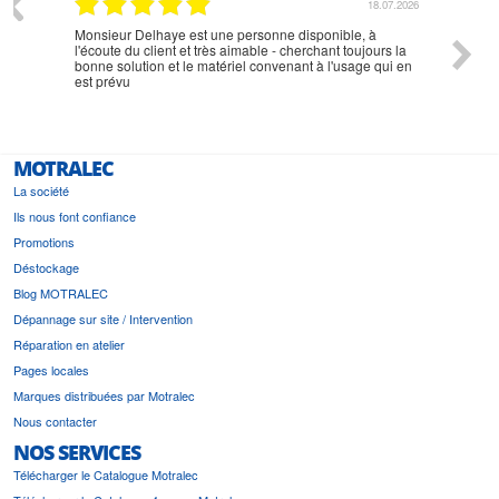
07.2026
18.07.2026
Monsieur Delhaye est une personne disponible, à
bien ri
l'écoute du client et très aimable - cherchant toujours la
bonne solution et le matériel convenant à l'usage qui en
est prévu
MOTRALEC
La société
Ils nous font confiance
Promotions
Déstockage
Blog MOTRALEC
Dépannage sur site / Intervention
Réparation en atelier
Pages locales
Marques distribuées par Motralec
Nous contacter
NOS SERVICES
Télécharger le Catalogue Motralec