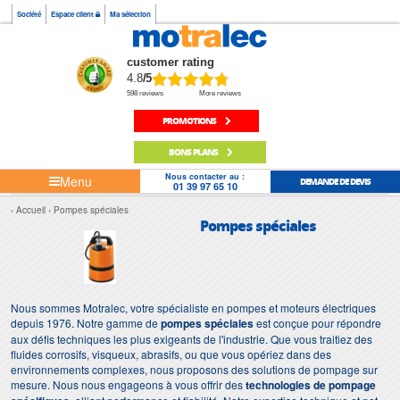
Société
Espace client
Ma sélection
customer rating
4.8
/5
598 reviews
More reviews
PROMOTIONS
BONS PLANS
Nous contacter au :
Menu
DEMANDE DE DEVIS
01 39 97 65 10
Accueil
Pompes spéciales
Pompes spéciales
Nous sommes Motralec, votre spécialiste en pompes et moteurs électriques
depuis 1976. Notre gamme de
pompes spéciales
est conçue pour répondre
aux défis techniques les plus exigeants de l'industrie. Que vous traitiez des
fluides corrosifs, visqueux, abrasifs, ou que vous opériez dans des
environnements complexes, nous proposons des solutions de pompage sur
mesure. Nous nous engageons à vous offrir des
technologies de pompage