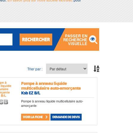
PASSER EN
RECHERCHER
RECHERCHE
VISUELLE
Trier par :
Pompe à anneau liquide
multicellulaire auto-amorçante
Ksb EZ B/L
Pompe à anneau liquide multicellulaire auto-
amorçante
VOIR LA FICHE
DEMANDE DE DEVIS