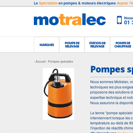
Le
Spécialiste
en pompes & moteurs électriques
depuis 1
Nous 
01 
POMPE DE
STATION DE
POMPE DE
MARQUES
RELEVAGE
RELEVAGE
CHAUFFAGE
Accueil
Pompes spéciales
Pompes s
Nous sommes Motralec, vo
techniques les plus exigea
proposons des solutions 
expertise technique et n
Nous assurons la disponibil
Le terme "pompe spéciale"
interviennent lorsque les c
température au-delà de 90
l'injection de réactifs chi
d'hydrocarbures,
toutes no