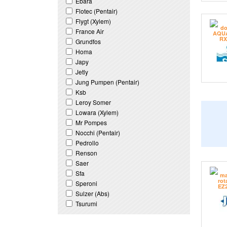
Ebara
Flotec (Pentair)
Flygt (Xylem)
France Air
Grundfos
Homa
Japy
Jetly
Jung Pumpen (Pentair)
Ksb
Leroy Somer
Lowara (Xylem)
Mr Pompes
Nocchi (Pentair)
Pedrollo
Renson
Saer
Sfa
Speroni
Sulzer (Abs)
Tsurumi