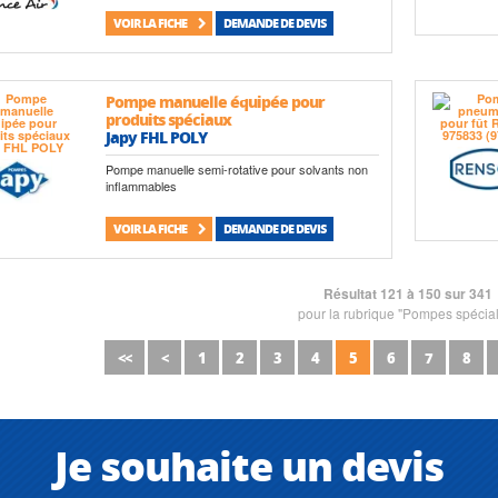
VOIR LA FICHE
DEMANDE DE DEVIS
Pompe manuelle équipée pour
produits spéciaux
Japy FHL POLY
Pompe manuelle semi-rotative pour solvants non
inflammables
VOIR LA FICHE
DEMANDE DE DEVIS
Résultat 121 à 150 sur 341
pour la rubrique "Pompes spécia
<<
<
1
2
3
4
5
6
7
8
Je souhaite un devis