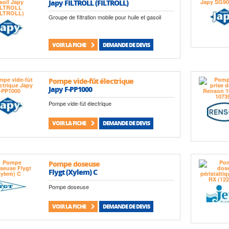
Japy FILTROLL (FILTROLL)
Groupe de filtration mobile pour huile et gasoil
VOIR LA FICHE
DEMANDE DE DEVIS
Pompe vide-fût électrique
Japy F-PP1000
Pompe vide-fût électrique
VOIR LA FICHE
DEMANDE DE DEVIS
Pompe doseuse
Flygt (Xylem) C
Pompe doseuse
VOIR LA FICHE
DEMANDE DE DEVIS