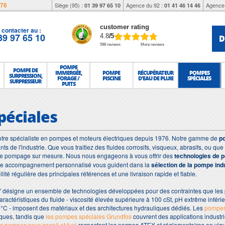
976
Siège (95) :
Agence du 92 :
Agence 
01 39 97 65 10
01 41 46 14 46
customer rating
contacter au :
39 97 65 10
D
4.8
/5
598 reviews
More reviews
POMPE
POMPE DE
IMMERGÉE,
POMPE
RÉCUPÉRATEUR
POMPES
SURPRESSION,
FORAGE /
PISCINE
D'EAU DE PLUIE
SPÉCIALES
SURPRESSEUR
PUITS
péciales
tre spécialiste en pompes et moteurs électriques depuis 1976. Notre gamme de
p
nts de l'industrie. Que vous traitiez des fluides corrosifs, visqueux, abrasifs, ou
de pompage sur mesure. Nous nous engageons à vous offrir des
technologies de 
otre accompagnement personnalisé vous guident dans la
sélection de la pompe indu
ité régulière des principales références et une livraison rapide et fiable.
 désigne un ensemble de technologies développées pour des contraintes que les
aractéristiques du fluide - viscosité élevée supérieure à 100 cSt, pH extrême inféri
°C - imposent des matériaux et des architectures hydrauliques dédiés. Les
pompes
miques, tandis que
les pompes spéciales Grundfos
couvrent des applications industrie
s pompes pour gasoil et fuel
respectent les normes ATEX et réglementaires en vig