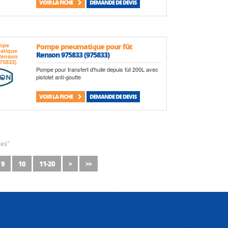
VOIR LA FICHE
DEMANDE DE DEVIS
Pompe pneumatique pour fût
Renson 975833 (975833)
Pompe pour transfert d'huile depuis fût 200L avec
pistolet anti-goutte
VOIR LA FICHE
DEMANDE DE DEVIS
les"
9
10
11-20
>
>>