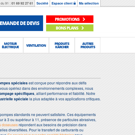
du 91 :
01 69 92 27 61
Société
Espace client
Ma sélection
PROMOTIONS
EMANDE DE DEVIS
BONS PLANS
MOTEUR
PRODUITS
AUTRES
VENTILATION
ÉLECTRIQUE
KÄRCHER
PRODUITS
ompes spéciales
est conçue pour répondre aux défis
 que vous opériez dans des environnements complexes, nous
pompage spécifiques
, alliant performance et fiabilité. Notre
strielle spéciale
la plus adaptée à vos applications critiques.
 pompes standards ne peuvent satisfaire. Ces équipements
eur à 3 ou supérieur à 11, présence de particules abrasives,
 doseuses
répondent aux besoins de précision dans
lles diversifiées. Pour le transfert de carburants ou
ueur.
En savoir plus sur notre société Motralec
pour