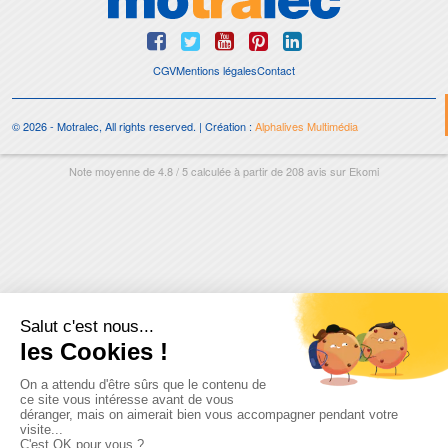
CGV
Mentions légales
Contact
© 2026 - Motralec, All rights reserved. | Création :
Alphalives Multimédia
Note moyenne de
4.8
/
5
calculée à partir de
208
avis sur
Ekomi