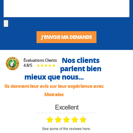
J'ENVOIE MA DEMANDE
Nos clients
Évaluations Clients
4.8
/
5
parlent bien
mieux que nous...
Ils donnent leur avis sur leur expérience avec
Motralec
Excellent
see some of the reviews here.