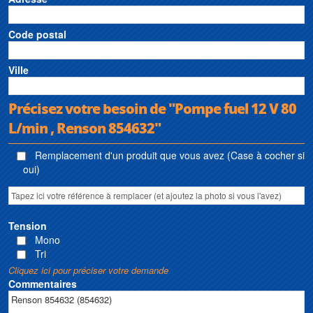
• By-pass : Clapet intégré pour recirculation et protection thermique
• Débit max (m3/h) : 4,8 m3/h
Code postal
Ville
Précisez votre besoin de "Pompe fuel 12 V 80
L/min , Renson 854632"
Remplacement d'un produit que vous avez (Case à cocher si
oui)
Tension
Mono
Tri
Cliquez ici pour préciser votre demande
Commentaires