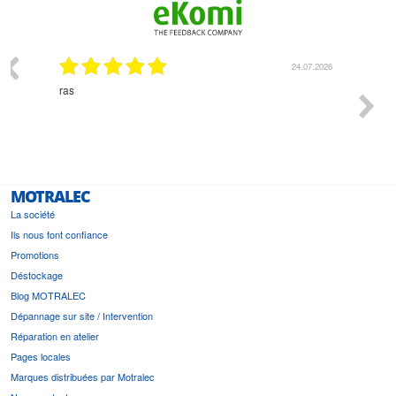
24.07.2026
Monsieur Delhaye est une personne dispon
l'écoute du client et très aimable - cherchan
bonne solution et le matériel convenant à l
est prévu
MOTRALEC
La société
Ils nous font confiance
Promotions
Déstockage
Blog MOTRALEC
Dépannage sur site / Intervention
Réparation en atelier
Pages locales
Marques distribuées par Motralec