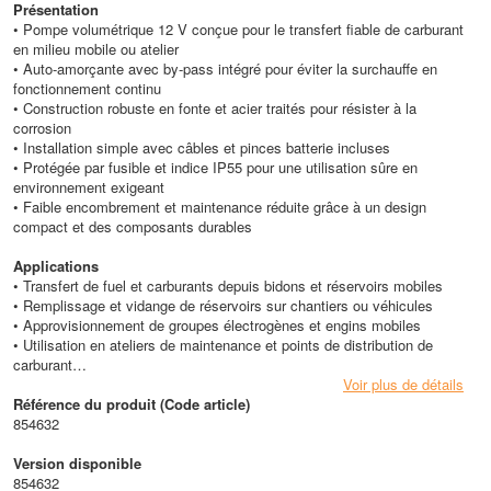
Présentation
• Pompe volumétrique 12 V conçue pour le transfert fiable de carburant
en milieu mobile ou atelier
• Auto-amorçante avec by-pass intégré pour éviter la surchauffe en
fonctionnement continu
• Construction robuste en fonte et acier traités pour résister à la
corrosion
• Installation simple avec câbles et pinces batterie incluses
• Protégée par fusible et indice IP55 pour une utilisation sûre en
environnement exigeant
• Faible encombrement et maintenance réduite grâce à un design
compact et des composants durables
Applications
• Transfert de fuel et carburants depuis bidons et réservoirs mobiles
• Remplissage et vidange de réservoirs sur chantiers ou véhicules
• Approvisionnement de groupes électrogènes et engins mobiles
• Utilisation en ateliers de maintenance et points de distribution de
carburant
Voir plus de détails
Avantages
Référence du produit (Code article)
• Auto-amorçante pour démarrage rapide sans assistance externe
854632
• By-pass intégré évitant la surchauffe et prolongeant la durée de vie
• Matériaux traités offrant une bonne résistance à la corrosion
Version disponible
• Montage sur patte pour fixation simple et stable
854632