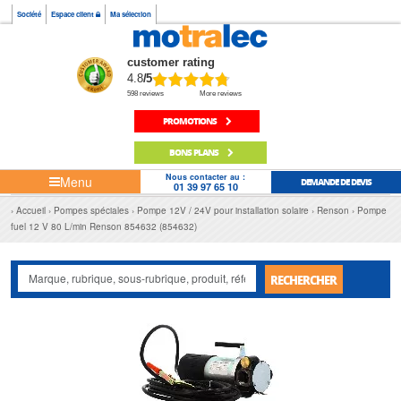
Société
Espace client
Ma sélection
customer rating
4.8
/5
598 reviews
More reviews
PROMOTIONS
BONS PLANS
Nous contacter au :
Menu
DEMANDE DE DEVIS
01 39 97 65 10
Accueil
Pompes spéciales
Pompe 12V / 24V pour installation solaire
Renson
Pompe
fuel 12 V 80 L/min Renson 854632 (854632)
RECHERCHER