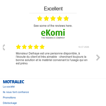
Excellent
see some of the reviews here.
07.2026
18.07.2026
Monsieur Delhaye est une personne disponible, à
bien ri
l'écoute du client et très aimable - cherchant toujours la
bonne solution et le matériel convenant à l'usage qui en
est prévu
MOTRALEC
La société
Ils nous font confiance
Promotions
Déstockage