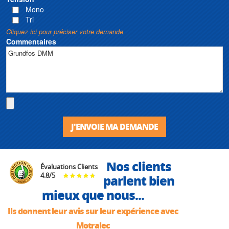
Mono
Tri
Cliquez ici pour préciser votre demande
Commentaires
J'ENVOIE MA DEMANDE
Nos clients
Évaluations Clients
4.8
/
5
parlent bien
mieux que nous...
Ils donnent leur avis sur leur expérience avec
Motralec