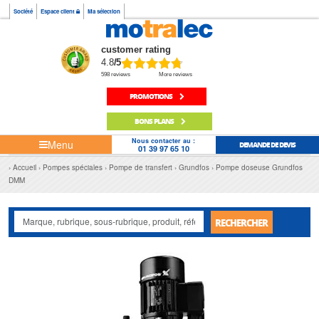
Société
Espace client
Ma sélection
customer rating
4.8
/5
598 reviews
More reviews
PROMOTIONS
BONS PLANS
Nous contacter au :
Menu
DEMANDE DE DEVIS
01 39 97 65 10
Accueil
Pompes spéciales
Pompe de transfert
Grundfos
Pompe doseuse Grundfos
DMM
RECHERCHER