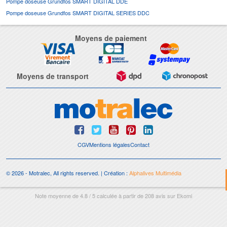
Pompe doseuse Grundfos SMART DIGITAL DDE
Pompe doseuse Grundfos SMART DIGITAL SERIES DDC
Moyens de paiement
Moyens de transport
CGV
Mentions légales
Contact
© 2026 - Motralec, All rights reserved. | Création :
Alphalives Multimédia
Note moyenne de
4.8
/
5
calculée à partir de
208
avis sur
Ekomi