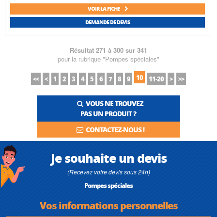
VOIR LA FICHE
DEMANDE DE DEVIS
Résultat 271 à 300 sur 341
pour la rubrique "Pompes spéciales"
10
<<
<
1
2
3
4
5
6
7
8
9
11-20
>
>>
VOUS NE TROUVEZ
PAS UN PRODUIT ?
CONTACTEZ-NOUS !
Je souhaite un devis
(Recevez votre devis sous 24h)
Pompes spéciales
Vos informations personnelles