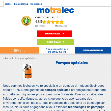
Société
Espace client
Ma sélection
customer rating
4.8
/5
598 reviews
More reviews
PROMOTIONS
BONS PLANS
Nous contacter au :
Menu
DEMANDE DE DEVIS
01 39 97 65 10
Accueil
Pompes spéciales
Pompes spéciales
Nous sommes Motralec, votre spécialiste en pompes et moteurs électriques
depuis 1976. Notre gamme de
pompes spéciales
est conçue pour répondre
aux défis techniques les plus exigeants de l'industrie. Que vous traitiez des
fluides corrosifs, visqueux, abrasifs, ou que vous opériez dans des
environnements complexes, nous proposons des solutions de pompage sur
mesure. Nous nous engageons à vous offrir des
technologies de pompage