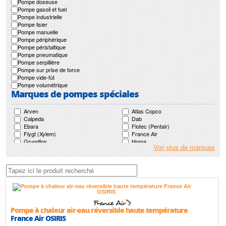
Pompe doseuse
Pompe gasoil et fuel
Pompe industrielle
Pompe lisier
Pompe manuelle
Pompe périphérique
Pompe péristaltique
Pompe pneumatique
Pompe serpillière
Pompe sur prise de force
Pompe vide-fût
Pompe volumétrique
Marques de pompes spéciales
Arven
Atlas Copco
Calpeda
Dab
Ebara
Flotec (Pentair)
Flygt (Xylem)
France Air
Grundfos
Homa
Voir plus de marques
Japy
Jetly
Jung Pumpen (Pentair)
Ksb
Leroy Somer
Lowara (Xylem)
Mr Pompes
Nocchi (Pentair)
Pedrollo
Renson
Saer
Sfa
Speroni
Sulzer (Abs)
Tsurumi
Pompe à chaleur air-eau réversible haute température
France Air OSIRIS