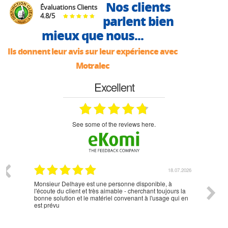
Nos clients
Évaluations Clients
4.8
/
5
parlent bien
mieux que nous...
Ils donnent leur avis sur leur expérience avec
Motralec
Excellent
see some of the reviews here.
07.2026
18.07.2026
Monsieur Delhaye est une personne disponible, à
bien ri
l'écoute du client et très aimable - cherchant toujours la
bonne solution et le matériel convenant à l'usage qui en
est prévu