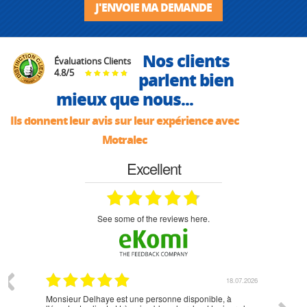
J'ENVOIE MA DEMANDE
Nos clients
Évaluations Clients
4.8
/
5
parlent bien
mieux que nous...
Ils donnent leur avis sur leur expérience avec
Motralec
Excellent
see some of the reviews here.
07.2026
18.07.2026
Monsieur Delhaye est une personne disponible, à
bien ri