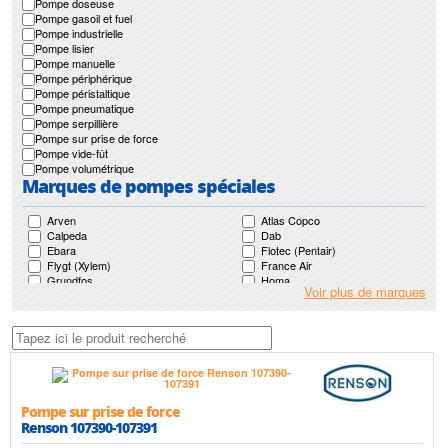
Pompe doseuse
Pompe gasoil et fuel
Pompe industrielle
Pompe lisier
Pompe manuelle
Pompe périphérique
Pompe péristaltique
Pompe pneumatique
Pompe serpillière
Pompe sur prise de force
Pompe vide-fût
Pompe volumétrique
Marques de pompes spéciales
Arven
Atlas Copco
Calpeda
Dab
Ebara
Flotec (Pentair)
Flygt (Xylem)
France Air
Grundfos
Homa
Voir plus de marques
Japy
Jetly
Jung Pumpen (Pentair)
Ksb
Leroy Somer
Lowara (Xylem)
Mr Pompes
Nocchi (Pentair)
Pedrollo
Renson
Saer
Sfa
Speroni
Sulzer (Abs)
Tsurumi
Pompe sur prise de force
Renson 107390-107391