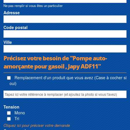
Ne pas remplir si vous êtes un particulier
Adresse
Code postal
Ville
Précisez votre besoin de "Pompe auto-
amorçante pour gasoil , Japy ADF11"
Remplacement d'un produit que vous avez (Case à cocher si
oui)
Tension
Mono
Tri
Cliquez ici pour préciser votre demande