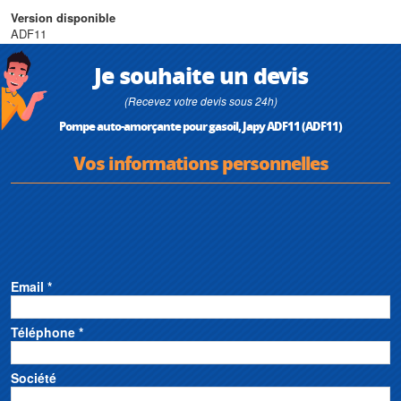
• Puissance : 0,37 kW
• HMT max : 16 m
Version disponible
• Débit max : 2,2 m3/h
ADF11
Je souhaite un devis
(Recevez votre devis sous 24h)
Pompe auto-amorçante pour gasoil, Japy ADF11 (ADF11)
Vos informations personnelles
Email *
Téléphone *
Société