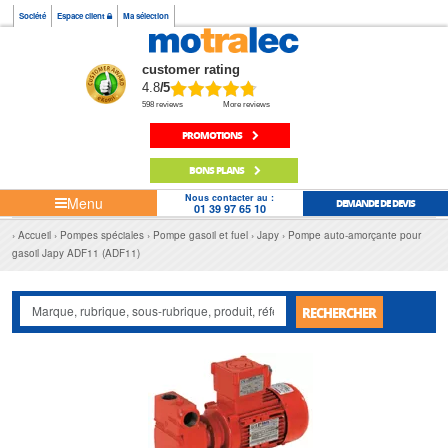
Société
Espace client
Ma sélection
customer rating
4.8
/5
598 reviews
More reviews
PROMOTIONS
BONS PLANS
Nous contacter au :
Menu
DEMANDE DE DEVIS
01 39 97 65 10
Accueil
Pompes spéciales
Pompe gasoil et fuel
Japy
Pompe auto-amorçante pour
gasoil Japy ADF11 (ADF11)
RECHERCHER