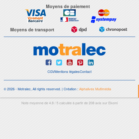
Moyens de paiement
Moyens de transport
CGV
Mentions légales
Contact
© 2026 - Motralec, All rights reserved. | Création :
Alphalives Multimédia
Note moyenne de
4.8
/
5
calculée à partir de
208
avis sur
Ekomi