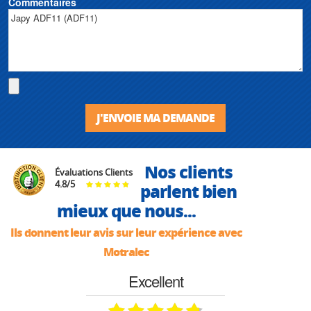
Commentaires
J'ENVOIE MA DEMANDE
Nos clients
Évaluations Clients
4.8
/
5
parlent bien
mieux que nous...
Ils donnent leur avis sur leur expérience avec
Motralec
Excellent