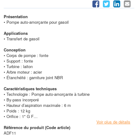
Présentation
• Pompe auto-amorçante pour gasoil
Applications
• Transfert de gasoil
Conception
• Corps de pompe : fonte
• Support : fonte
• Turbine : laiton
• Arbre moteur : acier
• Étanchéité : garniture joint NBR
Caractéristiques techniques
• Technologie : Pompe auto-amorçante à turbine
• By-pass incorporé
• Hauteur d’aspiration maximale : 6 m
• Poids : 12 kg
• Orifice : 1" G F
• Moteur : 50 Hz
Voir plus de détails
• Protection : IP55
Référence du produit (Code article)
• Vitesse de rotation : 2800 tr/mn
ADF11