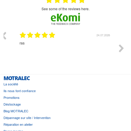
see some of the reviews here.
03.2026
24.07.2026
n
ras
Monsie
 géré
l'écout
le
bonne 
i a été
est pr
MOTRALEC
La société
Ils nous font confiance
Promotions
Déstockage
Blog MOTRALEC
Dépannage sur site / Intervention
Réparation en atelier
Pages locales