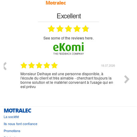
Motralec
Excellent
see some of the reviews here.
07.2026
18.07.2026
Monsieur Delhaye est une personne disponible, à
bien ri
l'écoute du client et très aimable - cherchant toujours la
bonne solution et le matériel convenant à l'usage qui en
est prévu
MOTRALEC
La société
Ils nous font confiance
Promotions