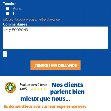
Tension
Mono
Tri
Cliquez ici pour préciser votre demande
Commentaires
J'ENVOIE MA DEMANDE
Nos clients
Évaluations Clients
4.8
/
5
parlent bien
mieux que nous...
Ils donnent leur avis sur leur expérience avec