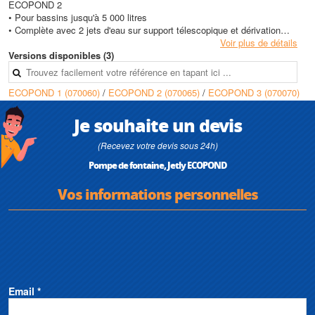
ECOPOND 2
• Pour bassins jusqu'à 5 000 litres
• Complète avec 2 jets d'eau sur support télescopique et dérivation
cascade : cloche et marguerite grande
Voir plus de détails
• 230 V mono - 25 watts - 0,23 A
Versions disponibles (3)
• Débit maxi 1 300 litres/heure
• Poids : 2,9 kg
ECOPOND 1 (070060)
/
ECOPOND 2 (070065)
/
ECOPOND 3 (070070)
ECOPOND 3
• Pour bassins jusqu'à 10 000 litres
Je souhaite un devis
• Complète avec 2 jets d'eau sur support télescopique et dérivation
cascade : cloche et marguerite grande
(Recevez votre devis sous 24h)
• 230 V mono - 35 watts - 0,35 A
Pompe de fontaine, Jetly ECOPOND
• Débit maxi 2 500 litres/heure
• Poids : 3,5 kg
Vos informations personnelles
Email *