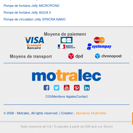
Pompe de fontaine Jetly MICROPOND
Pompe de fontaine Jetly AQUA 3
Pompe de circulation Jetly SYNCRA NANO
Moyens de paiement
Moyens de transport
CGV
Mentions légales
Contact
© 2026 - Motralec, All rights reserved. | Création :
Alphalives Multimédia
Note moyenne de
4.8
/
5
calculée à partir de
208
avis sur
Ekomi