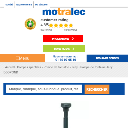
Société
Espace client
Ma sélection
customer rating
4.8
/5
598 reviews
More reviews
PROMOTIONS
BONS PLANS
Nous contacter au :
Menu
DEMANDE DE DEVIS
01 39 97 65 10
Accueil
Pompes spéciales
Pompe de fontaine
Jetly
Pompe de fontaine Jetly
ECOPOND
RECHERCHER