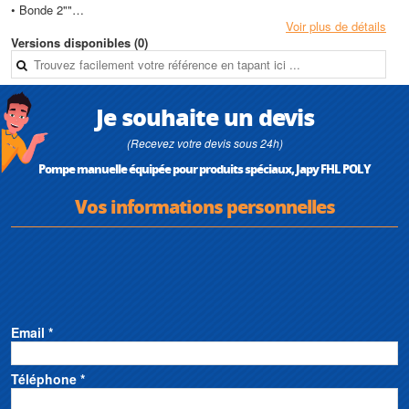
• Bonde 2""
• Refoulement 2 mètres
Voir plus de détails
• Tuyau Ø 25 UPE
Versions disponibles (0)
• Bec verseur
• Coude inox
Caractéristiques techniques
Je souhaite un devis
• Technologie : Semi-rotative, Vide-fût
• ATEX : Non
(Recevez votre devis sous 24h)
• Type de pompe : Équipée
Pompe manuelle équipée pour produits spéciaux, Japy FHL POLY
• Ensemble de pompage : Kits ou ensembles de transfert
• Orifice : 3/4"
Vos informations personnelles
• Aspiration : Tube 3/4'' ou 1'' en inox avec bonde 2''
• Débit max : 2 m3/h
Email *
Téléphone *