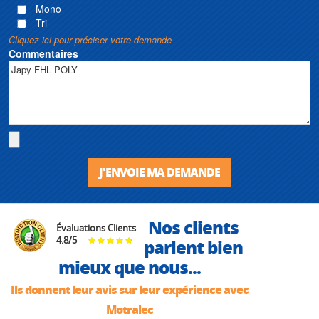
Mono
Tri
Cliquez ici pour préciser votre demande
Commentaires
J'ENVOIE MA DEMANDE
Nos clients
Évaluations Clients
4.8
/
5
parlent bien
mieux que nous...
Ils donnent leur avis sur leur expérience avec
Motralec