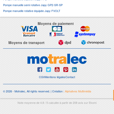
Pompe manuelle semi rotative Japy GP2-SR-SP
Pompe manuelle rotative équipée Japy FVOLT
Moyens de paiement
Moyens de transport
CGV
Mentions légales
Contact
© 2026 - Motralec, All rights reserved. | Création :
Alphalives Multimédia
Note moyenne de
4.8
/
5
calculée à partir de
208
avis sur
Ekomi