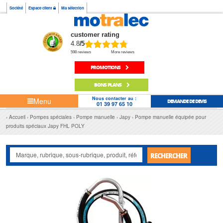
Société
Espace client
Ma sélection
customer rating
4.8
/5
598 reviews
More reviews
PROMOTIONS
BONS PLANS
Nous contacter au :
Menu
DEMANDE DE DEVIS
01 39 97 65 10
Accueil
Pompes spéciales
Pompe manuelle
Japy
Pompe manuelle équipée pour
produits spéciaux Japy FHL POLY
RECHERCHER