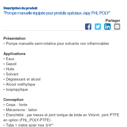
Description du produit
"Pompe manuelle équipée pour produits spéciaux Japy FHL POLY"
Partager
Présentation
• Pompe manuelle semi-rotative pour solvants non inflammables
Applications
• Eaux
• Gasoil
• Huile
• Solvant
• Dégraissant et alcool
• Alcool méthylique
• Isopropylique
Conception
• Corps : fonte
• Mécanisme : laiton
• Etanchéité : par tresse et joint torique de bride en Viton®, joint PTFE
en option (FHL_POLY-PTFE)
• Tube 1 mètre acier inox 3/4""