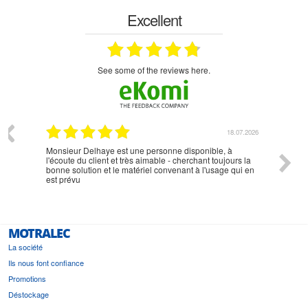
Excellent
see some of the reviews here.
07.2026
18.07.2026
Monsieur Delhaye est une personne disponible, à
bien ri
l'écoute du client et très aimable - cherchant toujours la
bonne solution et le matériel convenant à l'usage qui en
est prévu
MOTRALEC
La société
Ils nous font confiance
Promotions
Déstockage