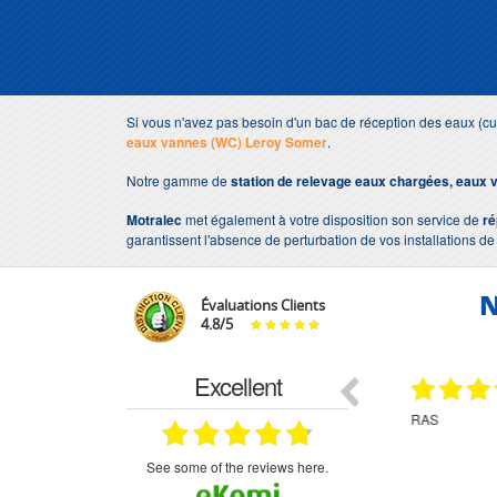
Si vous n'avez pas besoin d'un bac de réception des eaux (c
eaux vannes (WC) Leroy Somer
.
Notre gamme de
station de relevage eaux chargées, eaux
Motralec
met également à votre disposition son service de
ré
garantissent l'absence de perturbation de vos installations d
N
Évaluations Clients
4.8
/
5
Excellent
18.07.2026
07.07.2026
ne
bien rien a dire .what else
RAS
très aimable
on et le
n est prévu
see some of the reviews here.