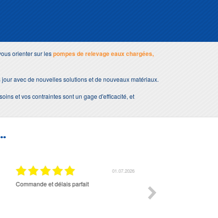
ous orienter sur les
pompes de relevage eaux chargées,
 jour avec de nouvelles solutions et de nouveaux matériaux.
soins et vos contraintes sont un gage d'efficacité, et
..
01.07.2026
Commande et délais parfait
Très bon suivi et très bon