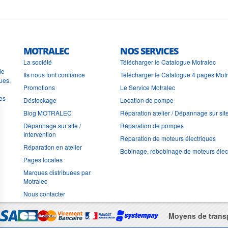
MOTRALEC
NOS SERVICES
La société
Télécharger le Catalogue Motralec
de
Ils nous font confiance
Télécharger le Catalogue 4 pages Mot
ues.
Promotions
Le Service Motralec
les
Déstockage
Location de pompe
Blog MOTRALEC
Réparation atelier / Dépannage sur sit
Dépannage sur site /
Réparation de pompes
Intervention
Réparation de moteurs électriques
Réparation en atelier
Bobinage, rebobinage de moteurs élec
Pages locales
Marques distribuées par
Motralec
Nous contacter
Moyens de trans