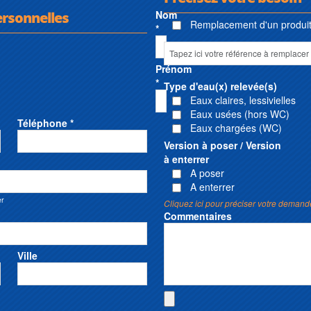
ersonnelles
Nom
Remplacement d'un produit 
*
Prénom
*
Type d'eau(x) relevée(s)
Eaux claires, lessivielles
Eaux usées (hors WC)
Téléphone *
Eaux chargées (WC)
Version à poser / Version
à enterrer
A poser
A enterrer
er
Cliquez ici pour préciser votre demand
Commentaires
Ville