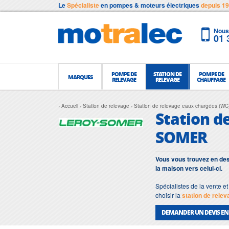
Le
Spécialiste
en pompes & moteurs électriques
depuis 1
Nous 
01 
POMPE DE
STATION DE
POMPE DE
MARQUES
RELEVAGE
RELEVAGE
CHAUFFAGE
Accueil
Station de relevage
Station de relevage eaux chargées (WC
Station d
SOMER
Vous vous trouvez en des
la maison vers celui-ci.
Spécialistes de la vente e
choisir la
station de rele
DEMANDER UN DEVIS EN