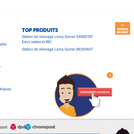
TOP PRODUITS
RETOUR
EN HAUT
Station de relevage Leroy Somer SANISTAT
Eaux usées et WC
ralec
Station de relevage Leroy Somer BIOSANIT
e
X
triques
port