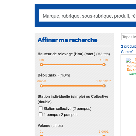
Affiner ma recherche
2
produit
Somer"
Hauteur de relevage (Hmt) (max.)
(Mètres)
0m
100m
Débit (max.)
(m3/h)
0m3/h
1 000m3/h
Station individuelle (simple) ou Collective
(double)
Station collective (2 pompes)
1 pompe / 2 pompes
Volume
(Litres)
0L
5 000L