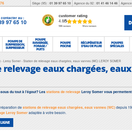
976
Siège (95) :
Agence du 92 :
Agence 
01 39 97 65 10
01 41 46 14 46
customer rating
contacter au :
39 97 65 10
D
4.8
/5
598 reviews
More reviews
POMPE
POMPE DE
IMMERGÉE,
POMPE
RÉCUPÉRATEUR
POMPES
SURPRESSION,
FORAGE /
PISCINE
D'EAU DE PLUIE
SPÉCIALES
SURPRESSEUR
PUITS
)
Leroy Somer
Station de relevage eaux chargées, eaux vannes (WC) LEROY SOMER
e relevage eaux chargées, eau
sous du tout à l’égout? Les
stations de relevage
Leroy Somer vous permettent 
t réparation de
stations de relevage eaux chargées, eaux vannes (WC)
depuis 19
vage Leroy Somer
adaptée à votre besoin.
 LIGNE