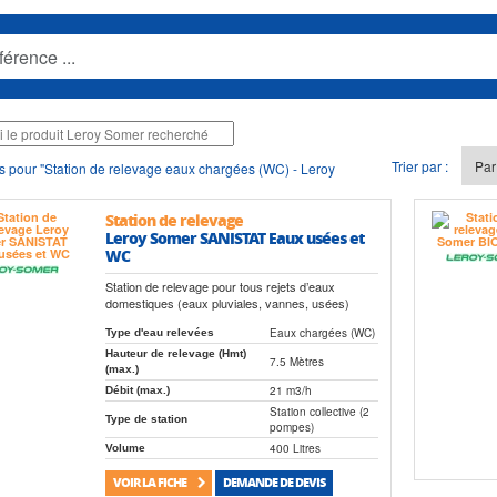
Trier par :
s pour "Station de relevage eaux chargées (WC) - Leroy
Station de relevage
Leroy Somer SANISTAT Eaux usées et
WC
Station de relevage pour tous rejets d’eaux
domestiques (eaux pluviales, vannes, usées)
Eaux chargées (WC)
Type d'eau relevées
Hauteur de relevage (Hmt)
7.5 Mètres
(max.)
21 m3/h
Débit (max.)
Station collective (2
Type de station
pompes)
400 Litres
Volume
VOIR LA FICHE
DEMANDE DE DEVIS