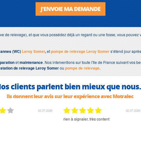
J'ENVOIE MA DEMANDE
uve de relevage), et que vous possédez déjà un regard ou une fosse, vous pouvez v
 vannes (WC)
Leroy Somer
,
et
pompe de relevage Leroy Somer
s’étend jour après
paration
et
maintenance
. Nos interventions sur toute l'Ile de France suivant vos be
e
station de relevage Leroy Somer
ou
pompe de relevage
.
os clients parlent bien mieux que nous.
Ils donnent leur avis sur leur expérience avec Motralec
02.07.2026
02.07.2026
rien à signaler, très content