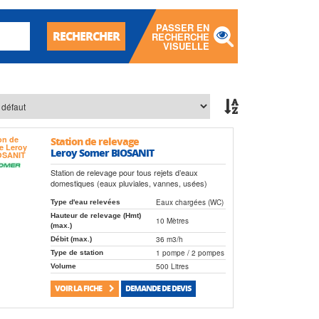
PASSER EN
RECHERCHER
RECHERCHE
VISUELLE
Station de relevage
Leroy Somer BIOSANIT
Station de relevage pour tous rejets d’eaux
domestiques (eaux pluviales, vannes, usées)
Eaux chargées (WC)
Type d'eau relevées
Hauteur de relevage (Hmt)
10 Mètres
(max.)
36 m3/h
Débit (max.)
1 pompe / 2 pompes
Type de station
500 Litres
Volume
VOIR LA FICHE
DEMANDE DE DEVIS