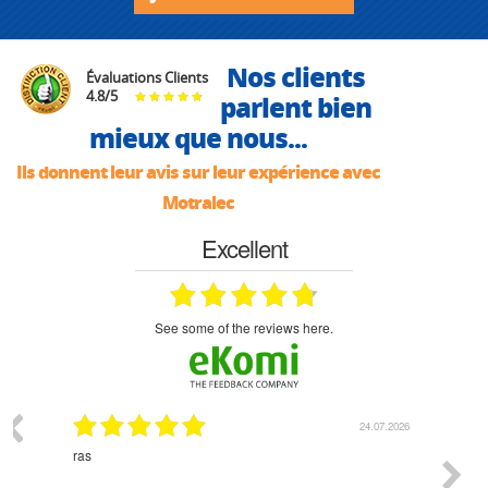
Nos clients
Évaluations Clients
4.8
/
5
parlent bien
mieux que nous...
Ils donnent leur avis sur leur expérience avec
Motralec
Excellent
see some of the reviews here.
03.2026
24.07.2026
n
ras
Monsie
 géré
l'écout
le
bonne 