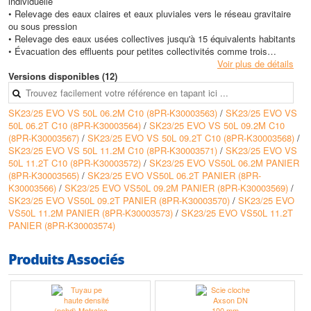
individuelle
• Relevage des eaux claires et eaux pluviales vers le réseau gravitaire
ou sous pression
• Relevage des eaux usées collectives jusqu'à 15 équivalents habitants
• Évacuation des effluents pour petites collectivités comme trois
maisons ou petit immeuble
Voir plus de détails
• Relevage des eaux usées dans bâtiments tertiaires de petite taille
Versions disponibles (12)
Avantages
SK23/25 EVO VS 50L 06.2M C10 (8PR-K30003563)
/
SK23/25 EVO VS
• Sécurisation de l installation grâce à la présence d une pompe de
50L 06.2T C10 (8PR-K30003564)
/
SK23/25 EVO VS 50L 09.2M C10
secours en alternance
(8PR-K30003567)
/
SK23/25 EVO VS 50L 09.2T C10 (8PR-K30003568)
/
• Surveillance renforcée par coffret électrique de commande avec alarme
SK23/25 EVO VS 50L 11.2M C10 (8PR-K30003571)
/
SK23/25 EVO VS
visuelle et sonore intégrée
50L 11.2T C10 (8PR-K30003572)
/
SK23/25 EVO VS50L 06.2M PANIER
• Maintenance facilitée par le pied d assise et les barres de guidage
(8PR-K30003565)
/
SK23/25 EVO VS50L 06.2T PANIER (8PR-
permettant la remontée des pompes sans démontage de la tuyauterie
K30003566)
/
SK23/25 EVO VS50L 09.2M PANIER (8PR-K30003569)
/
• Flexibilité d utilisation en mode manuel ou automatique selon les
SK23/25 EVO VS50L 09.2T PANIER (8PR-K30003570)
/
SK23/25 EVO
besoins de l'exploitation
VS50L 11.2M PANIER (8PR-K30003573)
/
SK23/25 EVO VS50L 11.2T
• Adaptation aux installations collectives jusqu'à 15 équivalents habitants
PANIER (8PR-K30003574)
avec grande capacité de cuve
Conception
Produits Associés
• Cuve en polyéthylène haute densité traitée anti UV de 960 litres pour
pose enterrée
• Anneau d ancrage moulé dans la masse de diamètre 800 mm pour
lestage en présence de nappe phréatique