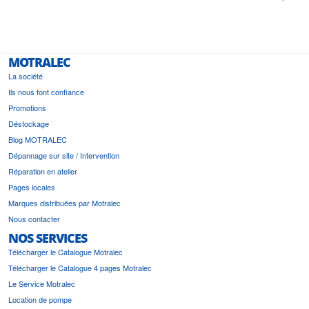
i a été
est pr
MOTRALEC
La société
Ils nous font confiance
Promotions
Déstockage
Blog MOTRALEC
Dépannage sur site / Intervention
Réparation en atelier
Pages locales
Marques distribuées par Motralec
Nous contacter
NOS SERVICES
Télécharger le Catalogue Motralec
Télécharger le Catalogue 4 pages Motralec
Le Service Motralec
Location de pompe