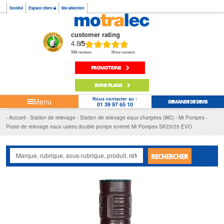
Société
Espace client
Ma sélection
customer rating
4.8
/5
598 reviews
More reviews
PROMOTIONS
BONS PLANS
Nous contacter au :
Menu
DEMANDE DE DEVIS
01 39 97 65 10
Accueil
Station de relevage
Station de relevage eaux chargées (WC)
Mr Pompes
Poste de relevage eaux usées double pompe enterré Mr Pompes SK23/25 EVO
RECHERCHER