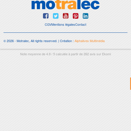
CGV
Mentions légales
Contact
© 2026 - Motralec, All rights reserved. | Création :
Alphalives Multimédia
Note moyenne de
4.9
/
5
calculée à partir de
262
avis sur
Ekomi