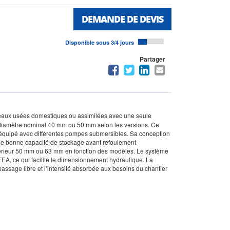
DEMANDE DE DEVIS
Disponible sous 3/4 jours
Partager
es eaux usées domestiques ou assimilées avec une seule
 diamètre nominal 40 mm ou 50 mm selon les versions. Ce
 équipé avec différentes pompes submersibles. Sa conception
t une bonne capacité de stockage avant refoulement
térieur 50 mm ou 63 mm en fonction des modèles. Le système
EA, ce qui facilite le dimensionnement hydraulique. La
ssage libre et l’intensité absorbée aux besoins du chantier