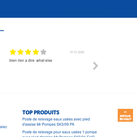
..
01.07.2026
Commande et délais parfait
Très bon suivi et très bon
TOP PRODUITS
RETOUR
Poste de relevage eaux usées avec pied
EN HAUT
d'assise Mr Pompes SK3/09 PA
ralec
Poste de relevage pour eaux usées 1 pompe
avec pied d'assise Mr Pompes SK3/21 EVO