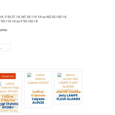
.1A, F 50.37.1A, NC 50.110.1A ou ND 50.150.1A
 F 50.110.1A ou F 50.150.1A
tallée
PROMOTION
Coffret
Alarme visuelle
d'alarme
Jetly LAMPE
Coffret
Calpeda
FLASH ALARME
d'alarme
AL9V20
lygt (Xylem)
ATU001