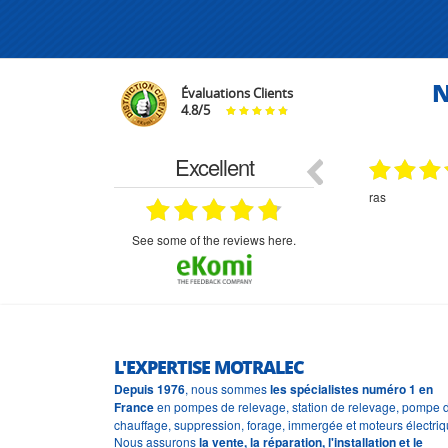
N
Évaluations Clients
4.8
/
5
Excellent
18.07.2026
07.07.2026
ne
bien rien a dire .what else
RAS
très aimable
on et le
n est prévu
see some of the reviews here.
L'EXPERTISE MOTRALEC
Depuis 1976
, nous sommes
les spécialistes numéro 1 en
France
en pompes de relevage, station de relevage, pompe 
chauffage, suppression, forage, immergée et moteurs électriq
Nous assurons
la vente, la réparation, l'installation et le