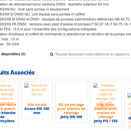
sation de refoulement pour versions DN50 : diamètre extérieur 63 mm
SK3/09 NU : livré sans pompe ni équipement
SK3/09 SI DN50 NU : pré-équipé sans pompe ni coffret
 SK3/09 SI DN40 et DN50 : équipés de pompes submersibles références NB 40.75
 SK3/09 PA DN50 : versions avec pied d’assise et pompes F 50.37.1A, F 50.75.1A,
 de FEA : -0,3 m pour l’ensemble des configurations indiquées
ation électrique et coffret de commande à sélectionner en fonction de la pompe ins
r max : 15 m
max : 30 m3/h
 disponibles (0)
uits Associés
 pe haute
Scie cloche
Kit de perçage
Dégrilleur
té (pehd)
Axson DN 100
pour station de
manuel pour
 blanche
mm
relevage
station de
en
Jetly DN 100
relevage
F
éthylène
Jetly PO / 150