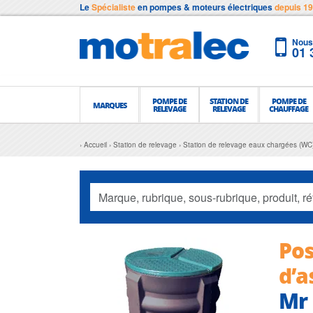
Le
Spécialiste
en pompes & moteurs électriques
depuis 1
Nous 
01 
POMPE DE
STATION DE
POMPE DE
MARQUES
RELEVAGE
RELEVAGE
CHAUFFAGE
Accueil
Station de relevage
Station de relevage eaux chargées (WC
Pos
d’a
Mr 