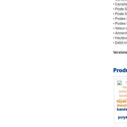
• Canali
• Poste 
• Poste 
• Postes
• Postes
• Valeur
• Aliment
• Hauteu
• Débit 
Versions
Prod
Tuyau
densi
bande
poly