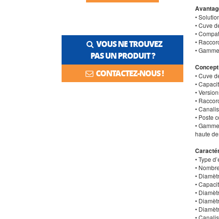
Avantag
• Soluti
• Cuve d
• Compat
• Raccor
VOUS NE TROUVEZ
• Gamme 
PAS UN PRODUIT ?
Concept
CONTACTEZ-NOUS !
• Cuve d
• Capaci
• Versio
• Raccor
• Canali
• Poste 
• Gamme 
haute de
Caractér
• Type d
• Nombre
• Diamètr
• Capacit
• Diamèt
• Diamèt
• Diamèt
• Canali