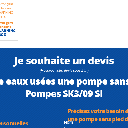
rme gsm
tonome
 WARNING
BOX
Je souhaite un devis
(Recevez votre devis sous 24h)
e eaux usées une pompe sans 
Pompes SK3/09 SI
Précisez votre besoin 
une pompe sans pied d
ersonnelles
Nom
*