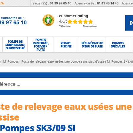
976
Siège (95) :
Agence du 92 :
Agence 
01 39 97 65 10
01 41 46 14 46
customer rating
contacter au :
39 97 65 10
D
4.8
/5
598 reviews
More reviews
POMPE
POMPE DE
IMMERGÉE,
POMPE
RÉCUPÉRATEUR
POMPES
SURPRESSION,
FORAGE /
PISCINE
D'EAU DE PLUIE
SPÉCIALES
SURPRESSEUR
PUITS
)
Mr Pompes
Poste de relevage eaux usées une pompe sans pied d’assise Mr Pompes SK3/0
te de relevage eaux usées une
ssise
Pompes SK3/09 SI