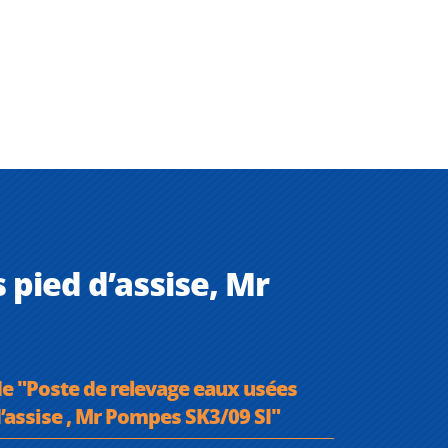
pied d’assise, Mr
de "Poste de relevage eaux usées
’assise , Mr Pompes SK3/09 SI"