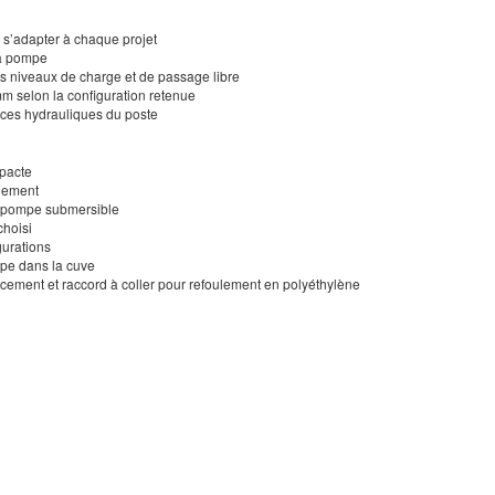
 s’adapter à chaque projet
la pompe
s niveaux de charge et de passage libre
m selon la configuration retenue
nces hydrauliques du poste
mpacte
ulement
e pompe submersible
hoisi
gurations
mpe dans la cuve
ment et raccord à coller pour refoulement en polyéthylène