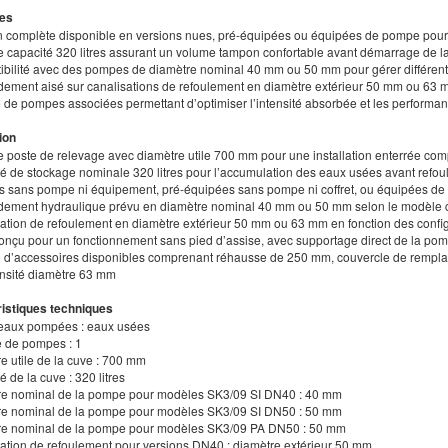
es
on complète disponible en versions nues, pré-équipées ou équipées de pompe pour
e capacité 320 litres assurant un volume tampon confortable avant démarrage de 
ibilité avec des pompes de diamètre nominal 40 mm ou 50 mm pour gérer différent
dement aisé sur canalisations de refoulement en diamètre extérieur 50 mm ou 63 m
de pompes associées permettant d’optimiser l’intensité absorbée et les performa
ion
e poste de relevage avec diamètre utile 700 mm pour une installation enterrée co
té de stockage nominale 320 litres pour l’accumulation des eaux usées avant refo
ns sans pompe ni équipement, pré-équipées sans pompe ni coffret, ou équipées d
dement hydraulique prévu en diamètre nominal 40 mm ou 50 mm selon le modèle c
sation de refoulement en diamètre extérieur 50 mm ou 63 mm en fonction des confi
conçu pour un fonctionnement sans pied d’assise, avec supportage direct de la po
d’accessoires disponibles comprenant réhausse de 250 mm, couvercle de remplace
nsité diamètre 63 mm
istiques techniques
’eaux pompées : eaux usées
 de pompes : 1
e utile de la cuve : 700 mm
é de la cuve : 320 litres
re nominal de la pompe pour modèles SK3/09 SI DN40 : 40 mm
re nominal de la pompe pour modèles SK3/09 SI DN50 : 50 mm
re nominal de la pompe pour modèles SK3/09 PA DN50 : 50 mm
sation de refoulement pour versions DN40 : diamètre extérieur 50 mm