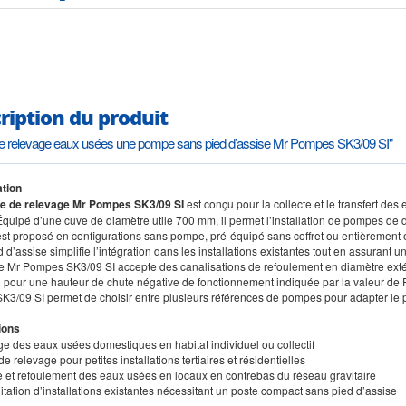
ription du produit
e relevage eaux usées une pompe sans pied d’assise Mr Pompes SK3/09 SI"
tion
e de relevage Mr Pompes SK3/09 SI
est conçu pour la collecte et le transfert d
quipé d’une cuve de diamètre utile 700 mm, il permet l’installation de pompes de
st proposé en configurations sans pompe, pré-équipé sans coffret ou entièrement
 d’assise simplifie l’intégration dans les installations existantes tout en assuran
te Mr Pompes SK3/09 SI accepte des canalisations de refoulement en diamètre ex
u pour une hauteur de chute négative de fonctionnement indiquée par la valeur de F
3/09 SI permet de choisir entre plusieurs références de pompes pour adapter le pa
ions
ge des eaux usées domestiques en habitat individuel ou collectif
de relevage pour petites installations tertiaires et résidentielles
te et refoulement des eaux usées en locaux en contrebas du réseau gravitaire
itation d’installations existantes nécessitant un poste compact sans pied d’assise