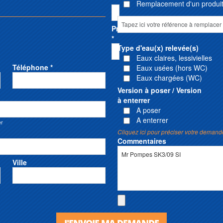
Remplacement d'un produit 
Prénom
*
Type d'eau(x) relevée(s)
Eaux claires, lessivielles
Téléphone *
Eaux usées (hors WC)
Eaux chargées (WC)
Version à poser / Version
à enterrer
A poser
A enterrer
er
Cliquez ici pour préciser votre demand
Commentaires
Ville