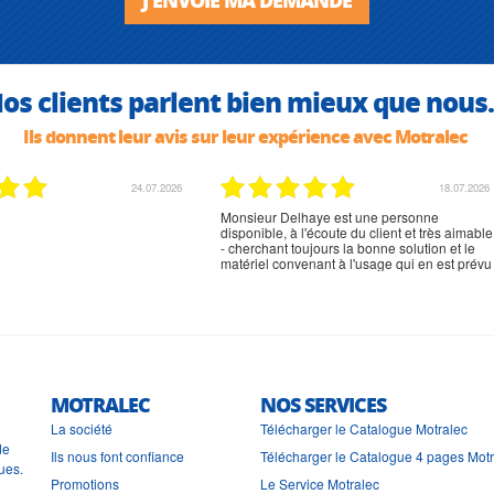
J'ENVOIE MA DEMANDE
os clients parlent bien mieux que nous.
Ils donnent leur avis sur leur expérience avec Motralec
02.07.2026
02.07.2026
rien à signaler, très content
MOTRALEC
NOS SERVICES
La société
Télécharger le Catalogue Motralec
de
Ils nous font confiance
Télécharger le Catalogue 4 pages Mot
ues.
Promotions
Le Service Motralec