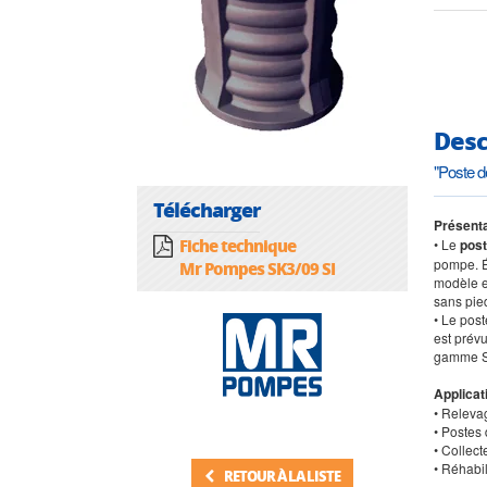
Desc
"Poste d
Télécharger
Présenta
Fiche technique
• Le
post
pompe. É
Mr Pompes SK3/09 SI
modèle e
sans pied
• Le pos
est prév
gamme SK
Applicat
• Releva
• Postes 
• Collec
• Réhabil
RETOUR À LA LISTE