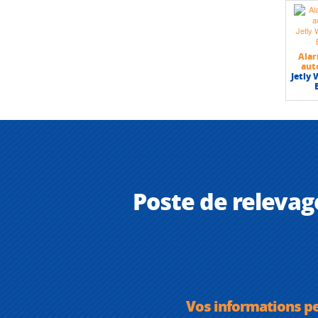
Ala
au
Jetly
Poste de relevag
Vos informations p