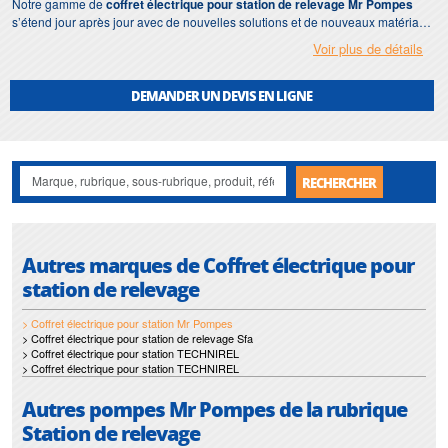
Notre gamme de
coffret électrique pour station de relevage Mr Pompes
s’étend jour après jour avec de nouvelles solutions et de nouveaux matériaux.
Voir plus de détails
Afin de répondre à votre demande dans les plus brefs délais, nous nous
assurons d'avoir en permanence un stock important de
coffret électrique
pour station de relevage Mr Pompes
.
DEMANDER UN DEVIS EN LIGNE
Motralec
met également à votre disposition son service de
réparation
et
maintenance de
coffret électrique pour station de relevage
.
Nos interventions sur toute l'Ile de France suivant vos besoins et vos
RECHERCHER
contraintes sont un gage d'efficacité, et garantissent l'absence de perturbation
de vos installations de
coffret électrique pour station de relevage Mr
Pompes
.
Autres marques de Coffret électrique pour
station de relevage
> Coffret électrique pour station Mr Pompes
> Coffret électrique pour station de relevage Sfa
> Coffret électrique pour station TECHNIREL
> Coffret électrique pour station TECHNIREL
Autres pompes Mr Pompes de la rubrique
Station de relevage