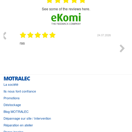
see some of the reviews here.
03.2026
24.07.2026
n
ras
Monsie
 géré
l'écout
le
bonne 
i a été
est pr
MOTRALEC
La société
Ils nous font confiance
Promotions
Déstockage
Blog MOTRALEC
Dépannage sur site / Intervention
Réparation en atelier
Pages locales