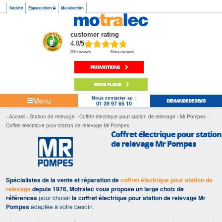
Société
Espace client
Ma sélection
customer rating
4.8
/5
598 reviews
More reviews
PROMOTIONS
BONS PLANS
Nous contacter au :
Menu
DEMANDE DE DEVIS
01 39 97 65 10
Accueil
Station de relevage
Coffret électrique pour station de relevage
Mr Pompes
Coffret électrique pour station de relevage Mr Pompes
Coffret électrique pour station
de relevage Mr Pompes
Spécialistes de la vente et réparation de
coffret électrique pour station de
relevage
depuis 1976, Motralec vous propose un large choix de
références
pour choisir
la coffret électrique pour station de relevage Mr
Pompes
adaptée à votre besoin.