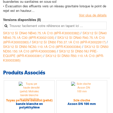
buanderies ou sanitaires en sous-sol
• Évacuation des effluents vers un réseau gravitaire lorsque le point de
rejet est en hauteur
• Rénovation d'installations d'assainissement existantes nécessitant un
Voir plus de détails
poste de relevage compact
Versions disponibles (8)
• Equipement de lotissements, petits immeubles ou bâtiments tertiaires
légers pour le relevage des eaux usées
SK3/12 SI DN40 NB40.75.1A C10 (8PR-K30003382)
/
SK3/12 SI DN40
NB40.75.1A C30 (8PR-K30021335)
/
SK3/12 SI DN40 R40.75.1A C10
Avantages
(8PR-K30003383)
/
SK3/12 SI DN50 F50.37.1A C10 (8PR-K30022617)
/
• Installation flexible grâce aux versions avec ou sans pied d'assise pour
SK3/12 SI DN50 NC50.110.1A C10 (8PR-K30003384)
/
SK3/12 SI DN50
s'adapter aux contraintes du site
ND50.150.1A C10 (8PR-K30003386)
/
SK3/12 SI DN50 NU PRE-
• Large capacité de cuve permettant une réduction de la fréquence de
EQUIPE (8PR-K30003381)
/
SK3/12 SI DN50 R50.110.1A C10 (8PR-
démarrage de la pompe
K30003385)
• Pré-équipement possible sans pompe ni coffret pour une sélection
ultérieure de l'hydraulique la plus adaptée
• Version EVO équipée d'un coffret de protection magnétothermique avec
Produits Associés
alarme pour une sécurité renforcée
• Gamme de pompes compatible permettant de traiter aussi bien les
eaux claires que les eaux fortement chargées ou à matières
filamenteuses
Conception
Tuyau pe haute densité (pehd)
Scie cloche
• Cuve de poste de relevage en diamètre utile 700 mm pour une bonne
bande blanche en
Axson DN 100 mm
capacité de stockage
polyéthylène
• Configurations sans pied d'assise, avec pied d'assise ou version EVO