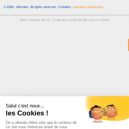
© 2026 - Motralec, All rights reserved. | Création :
Alphalives Multimédia
Note moyenne de
4.9
/
5
calculée à partir de
262
avis sur
Ekomi