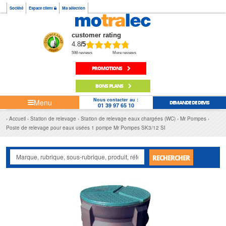
Société
Espace client
Ma sélection
customer rating
4.8
/5
598 reviews
More reviews
PROMOTIONS
BONS PLANS
Nous contacter au :
Menu
DEMANDE DE DEVIS
01 39 97 65 10
Accueil
Station de relevage
Station de relevage eaux chargées (WC)
Mr Pompes
Poste de relevage pour eaux usées 1 pompe Mr Pompes SK3/12 SI
RECHERCHER