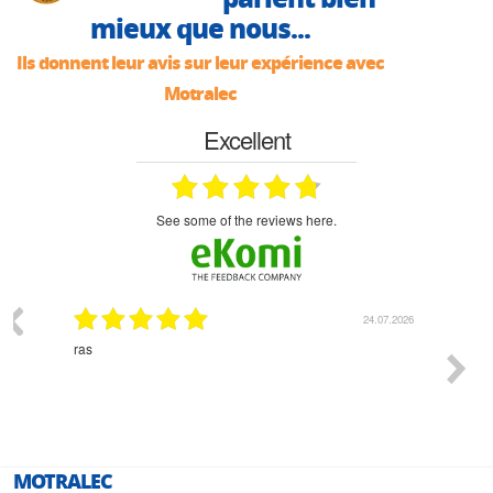
mieux que nous...
Ils donnent leur avis sur leur expérience avec
Motralec
Excellent
see some of the reviews here.
03.2026
24.07.2026
n
ras
Monsie
 géré
l'écout
le
bonne 
i a été
est pr
MOTRALEC