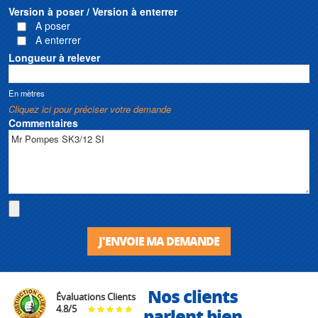
Version à poser / Version à enterrer
A poser
A enterrer
Longueur à relever
En mètres
Cliquez ici pour préciser votre demande
Commentaires
J'ENVOIE MA DEMANDE
Nos clients
Évaluations Clients
4.8
/
5
parlent bien