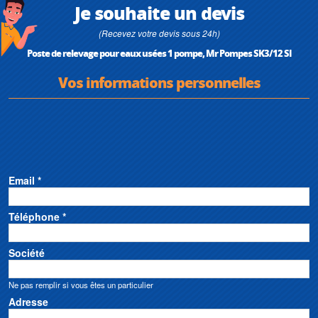
• Rehausse SK3/RE250 disponible pour augmentation de la hauteur de
Je souhaite un devis
pose
• Couvercle de remplacement SK3/COUV pour maintenance ou
(Recevez votre devis sous 24h)
remplacement
Poste de relevage pour eaux usées 1 pompe, Mr Pompes SK3/12 SI
• Raccord RAC PE pour adaptation du refoulement en polyéthylène haute
densité D63
Vos informations personnelles
• Hauteur max : 14 m
• Débit max : 30 m3/h
Email *
Téléphone *
Société
Ne pas remplir si vous êtes un particulier
Adresse